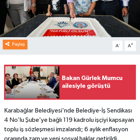
Paylaş
-
+
A
A
Bakan Gürlek Mumcu
ailesiyle görüştü
Karabağlar Belediyesi'nde Belediye-İş Sendikası
4 No'lu Şube'ye bağlı 119 kadrolu işçiyi kapsayan
toplu iş sözleşmesi imzalandı; 6 aylık enflasyon
oranında zam ve yeni sosyal haklar getirildi.