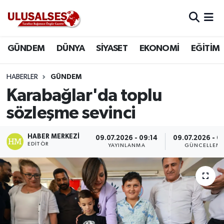
GÜNDEM
Hava Durumu
GÜNDEM
DÜNYA
SİYASET
EKONOMİ
EĞİTİM
DÜNYA
Trafik Durumu
HABERLER
GÜNDEM
SİYASET
Süper Lig Puan Durumu ve Fikstür
Karabağlar'da toplu
sözleşme sevinci
EKONOMİ
Tüm Manşetler
HABER MERKEZI
09.07.2026 - 09:14
09.07.2026 - 0
EĞİTİM
Son Dakika Haberleri
EDITÖR
YAYINLANMA
GÜNCELLEM
SAĞLIK
Haber Arşivi
MAGAZİN
SPOR