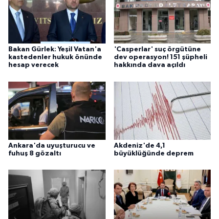
Bakan Gürlek: Yeşil Vatan'a
'Casperlar' suç örgütüne
kastedenler hukuk önünde
dev operasyon! 151 şüpheli
hesap verecek
hakkında dava açıldı
Ankara'da uyuşturucu ve
Akdeniz'de 4,1
fuhuş 8 gözaltı
büyüklüğünde deprem