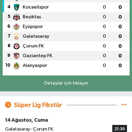
4
Kocaelispor
0
0
5
Beşiktaş
0
0
6
Eyüpspor
0
0
7
Galatasaray
0
0
8
Çorum FK
0
0
9
Gaziantep FK
0
0
10
Alanyaspor
0
0
Detaylar için tıklayın
Süper Lig Fikstür
14 Ağustos, Cuma
Galatasaray - Çorum FK
21:30