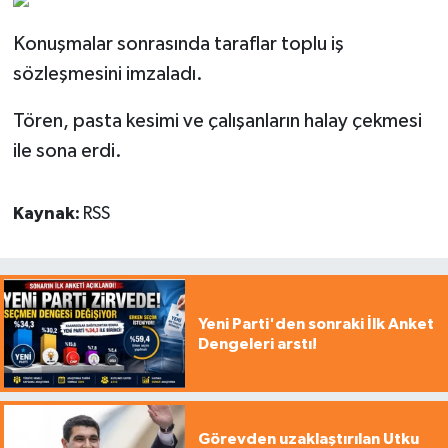
Konuşmalar sonrasında taraflar toplu iş
sözleşmesini imzaladı.
Tören, pasta kesimi ve çalışanların halay çekmesi
ile sona erdi.
Kaynak:
RSS
Yeni Parti'den sonraki İlk Anket
Dengeleri arstı!
Görevden uzaklaştırılan Utku