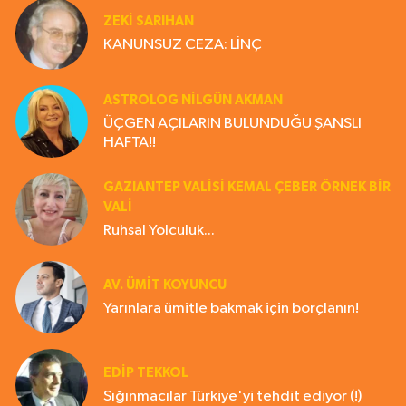
ZEKI SARIHAN
KANUNSUZ CEZA: LİNÇ
ASTROLOG NILGÜN AKMAN
ÜÇGEN AÇILARIN BULUNDUĞU ŞANSLI
HAFTA!!
GAZIANTEP VALISI KEMAL ÇEBER ÖRNEK BİR
VALİ
Ruhsal Yolculuk...
AV. ÜMIT KOYUNCU
Yarınlara ümitle bakmak için borçlanın!
EDIP TEKKOL
Sığınmacılar Türkiye'yi tehdit ediyor (!)