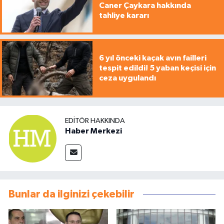
Caner Çaykara hakkında
tahliye kararı
6 yıl önceki kaçak avın failleri
tespit edildi! 5 yaban keçisi için
ceza uygulandı
EDITÖR HAKKINDA
Haber Merkezi
Bunlar da ilginizi çekebilir