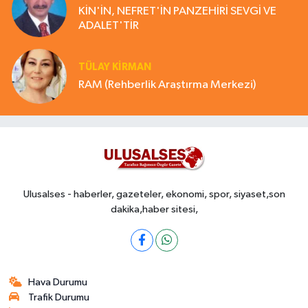
KİN'İN, NEFRET'İN PANZEHİRİ SEVGİ VE
ADALET'TİR
TÜLAY KİRMAN
RAM (Rehberlik Araştırma Merkezi)
Ulusalses - haberler, gazeteler, ekonomi, spor, siyaset,son
dakika,haber sitesi,
Hava Durumu
Trafik Durumu