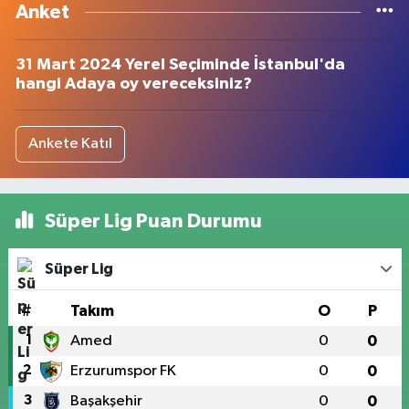
Anket
31 Mart 2024 Yerel Seçiminde İstanbul'da
hangi Adaya oy vereceksiniz?
Ankete Katıl
Süper Lig Puan Durumu
Süper Lig
#
Takım
O
P
1
Amed
0
0
2
Erzurumspor FK
0
0
3
Başakşehir
0
0