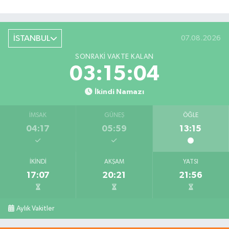
İSTANBUL
07.08.2026
SONRAKI VAKTE KALAN
03:15:03
İkindi Namazı
İMSAK
GÜNEŞ
ÖĞLE
04:17
05:59
13:15
İKINDI
AKŞAM
YATSI
17:07
20:21
21:56
Aylık Vakitler