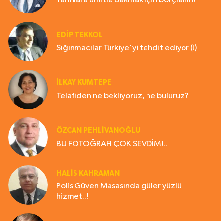
Yarınlara ümitle bakmak için borçlanın!
EDIP TEKKOL
Sığınmacılar Türkiye'yi tehdit ediyor (!)
İLKAY KUMTEPE
Telafiden ne bekliyoruz, ne buluruz?
ÖZCAN PEHLİVANOĞLU
BU FOTOĞRAFI ÇOK SEVDİM!..
HALIS KAHRAMAN
Polis Güven Masasında güler yüzlü
hizmet..!