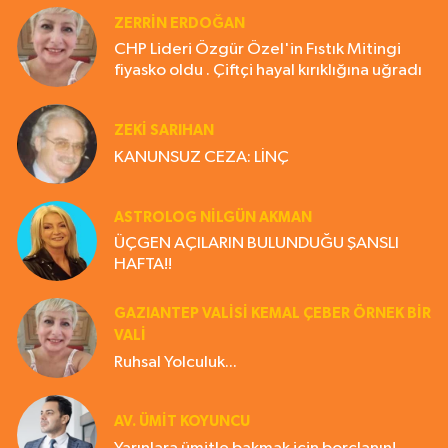
ZERRIN ERDOĞAN
CHP Lideri Özgür Özel'in Fıstık Mitingi
fiyasko oldu . Çiftçi hayal kırıklığına uğradı
ZEKI SARIHAN
KANUNSUZ CEZA: LİNÇ
ASTROLOG NILGÜN AKMAN
ÜÇGEN AÇILARIN BULUNDUĞU ŞANSLI
HAFTA!!
GAZIANTEP VALISI KEMAL ÇEBER ÖRNEK BİR
VALİ
Ruhsal Yolculuk...
AV. ÜMIT KOYUNCU