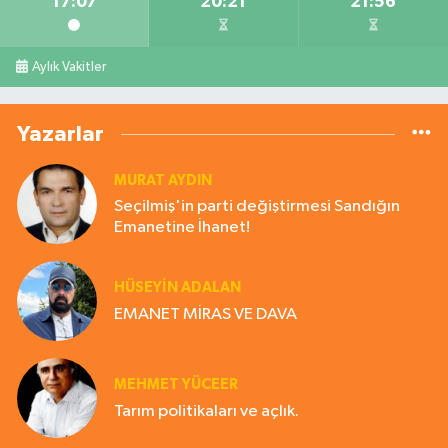
17:07
20:21
21:56
Aylık Vakitler
Yazarlar
MURAT AYDIN
Seçilmiş'in parti değiştirmesi Sandığın
Emanetine İhanet!
HÜSEYIN ADALAN
EMANET MİRAS VE DAVA
MEHMET YÜCEER
Tarım politikaları ve açlık.