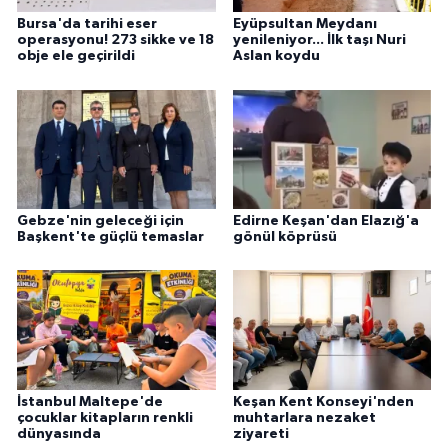
Bursa'da tarihi eser
Eyüpsultan Meydanı
operasyonu! 273 sikke ve 18
yenileniyor... İlk taşı Nuri
obje ele geçirildi
Aslan koydu
Gebze'nin geleceği için
Edirne Keşan'dan Elazığ'a
Başkent'te güçlü temaslar
gönül köprüsü
İstanbul Maltepe'de
Keşan Kent Konseyi'nden
çocuklar kitapların renkli
muhtarlara nezaket
dünyasında
ziyareti