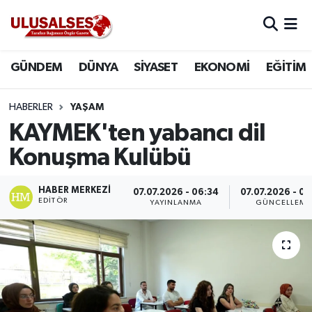
GÜNDEM
Hava Durumu
GÜNDEM
DÜNYA
SİYASET
EKONOMİ
EĞİTİM
DÜNYA
Trafik Durumu
HABERLER
YAŞAM
SİYASET
Süper Lig Puan Durumu ve Fikstür
KAYMEK'ten yabancı dil
Konuşma Kulübü
EKONOMİ
Tüm Manşetler
HABER MERKEZI
07.07.2026 - 06:34
07.07.2026 - 0
EĞİTİM
Son Dakika Haberleri
EDITÖR
YAYINLANMA
GÜNCELLEME
SAĞLIK
Haber Arşivi
MAGAZİN
SPOR