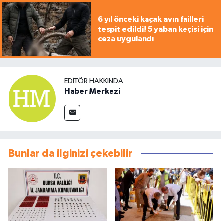
6 yıl önceki kaçak avın failleri
tespit edildi! 5 yaban keçisi için
ceza uygulandı
EDITÖR HAKKINDA
Haber Merkezi
Bunlar da ilginizi çekebilir