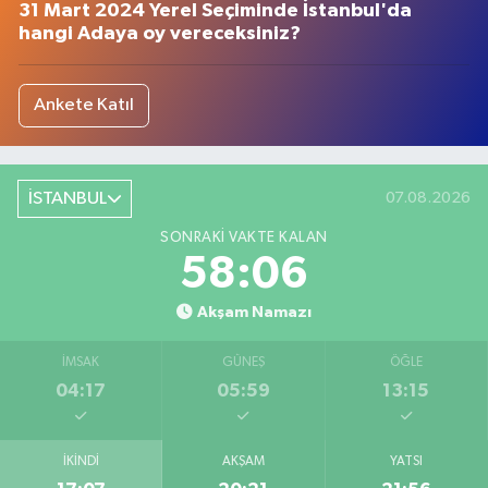
31 Mart 2024 Yerel Seçiminde İstanbul'da
hangi Adaya oy vereceksiniz?
Ankete Katıl
İSTANBUL
07.08.2026
SONRAKI VAKTE KALAN
58:06
Akşam Namazı
İMSAK
GÜNEŞ
ÖĞLE
04:17
05:59
13:15
İKINDI
AKŞAM
YATSI