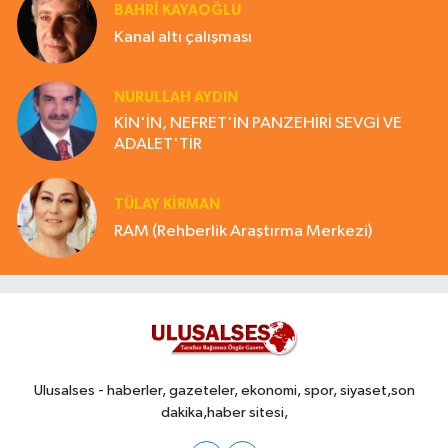
BAHRI KAYAOĞLU
Kanal altı çalışması
NURULLAH AYDIN
KİN'İN, NEFRET'İN PANZEHİRİ SEVGİ VE
ADALET'TİR
TÜLAY KİRMAN
RAM (Rehberlik Araştırma Merkezi)
Ulusalses - haberler, gazeteler, ekonomi, spor, siyaset,son
dakika,haber sitesi,