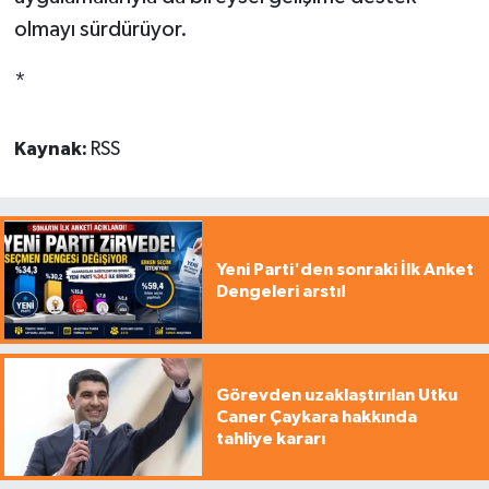
olmayı sürdürüyor.
*
Kaynak:
RSS
Yeni Parti'den sonraki İlk Anket
Dengeleri arstı!
Görevden uzaklaştırılan Utku
Caner Çaykara hakkında
tahliye kararı