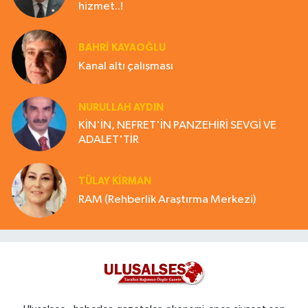
hizmet..!
BAHRI KAYAOĞLU
Kanal altı çalışması
NURULLAH AYDIN
KİN'İN, NEFRET'İN PANZEHİRİ SEVGİ VE
ADALET'TİR
TÜLAY KİRMAN
RAM (Rehberlik Araştırma Merkezi)