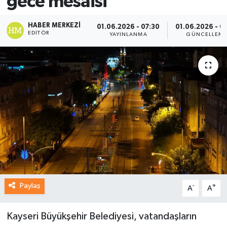
gece mesaisi
HABER MERKEZI
01.06.2026 - 07:30
01.06.2026 - 0
EDITÖR
YAYINLANMA
GÜNCELLEM
Paylaş
-
+
A
A
Kayseri Büyükşehir Belediyesi, vatandaşların