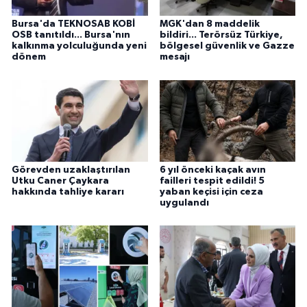
Bursa'da TEKNOSAB KOBİ
MGK'dan 8 maddelik
OSB tanıtıldı... Bursa'nın
bildiri... Terörsüz Türkiye,
kalkınma yolculuğunda yeni
bölgesel güvenlik ve Gazze
dönem
mesajı
Görevden uzaklaştırılan
6 yıl önceki kaçak avın
Utku Caner Çaykara
failleri tespit edildi! 5
hakkında tahliye kararı
yaban keçisi için ceza
uygulandı