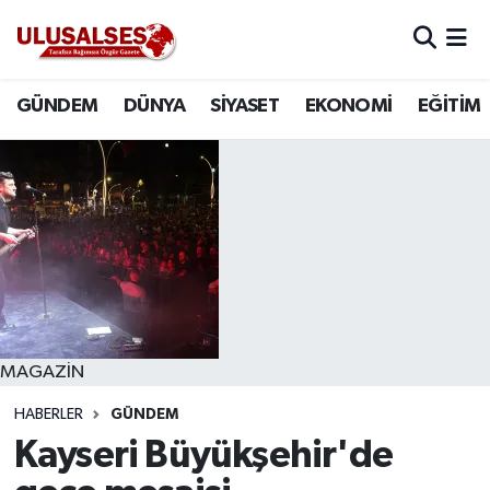
GÜNDEM
Hava Durumu
GÜNDEM
DÜNYA
SİYASET
EKONOMİ
EĞİTİM
DÜNYA
Trafik Durumu
SİYASET
Süper Lig Puan Durumu ve Fikstür
EKONOMİ
Tüm Manşetler
EĞİTİM
Son Dakika Haberleri
SAĞLIK
Haber Arşivi
MAGAZİN
HABERLER
GÜNDEM
MAGAZİN
Kayseri Büyükşehir'de
SPOR