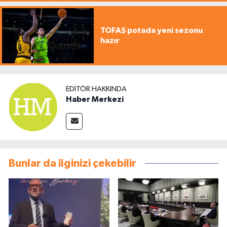
TOFAŞ potada yeni sezonu
hazır
EDITÖR HAKKINDA
Haber Merkezi
Bunlar da ilginizi çekebilir