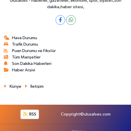
Ulusalses - haberler, gazeteler, ekonomi, spor, siyaset,son
dakika,haber sitesi,
Hava Durumu
Trafik Durumu
Puan Durumu ve Fikstür
Tüm Manşetler
Son Dakika Haberleri
Haber Arşivi
Künye
İletişim
RSS
Copyright©ulusalses.com