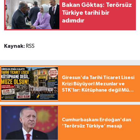
Bakan Göktaş: Terörsüz
Türkiye tarihi bir
adımdır
Kaynak:
RSS
Giresun'da Tarihi Ticaret Lisesi
Krizi Büyüyor! Mezunlar ve
STK'lar: Kütüphane değil Müze
yapılsın!
Cumhurbaşkanı Erdoğan'dan
'Terörsüz Türkiye' mesajı