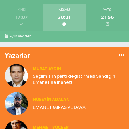
İKINDI
AKŞAM
YATSI
17:07
20:21
21:56
Aylık Vakitler
Yazarlar
MURAT AYDIN
Seçilmiş'in parti değiştirmesi Sandığın
Emanetine İhanet!
HÜSEYIN ADALAN
EMANET MİRAS VE DAVA
MEHMET YÜCEER