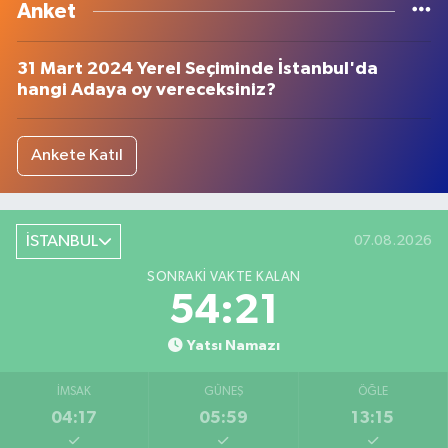
Anket
31 Mart 2024 Yerel Seçiminde İstanbul'da
hangi Adaya oy vereceksiniz?
Ankete Katıl
İSTANBUL
07.08.2026
SONRAKI VAKTE KALAN
54:20
Yatsı Namazı
İMSAK
GÜNEŞ
ÖĞLE
04:17
05:59
13:15