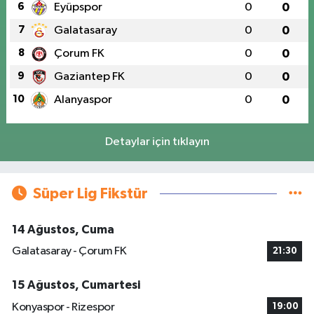
6
Eyüpspor
0
0
7
Galatasaray
0
0
8
Çorum FK
0
0
9
Gaziantep FK
0
0
10
Alanyaspor
0
0
Detaylar için tıklayın
Süper Lig Fikstür
14 Ağustos, Cuma
Galatasaray - Çorum FK
21:30
15 Ağustos, Cumartesi
Konyaspor - Rizespor
19:00