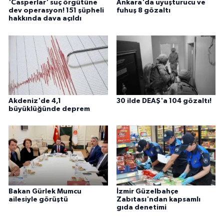
'Casperlar' suç örgütüne
Ankara'da uyuşturucu ve
dev operasyon! 151 şüpheli
fuhuş 8 gözaltı
hakkında dava açıldı
Akdeniz'de 4,1
30 ilde DEAŞ'a 104 gözaltı!
büyüklüğünde deprem
Bakan Gürlek Mumcu
İzmir Güzelbahçe
ailesiyle görüştü
Zabıtası'ndan kapsamlı
gıda denetimi