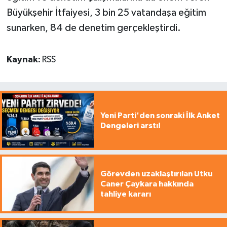
Büyükşehir İtfaiyesi, 3 bin 25 vatandaşa eğitim
sunarken, 84 de denetim gerçekleştirdi.
Kaynak:
RSS
Yeni Parti'den sonraki İlk Anket
Dengeleri arstı!
Görevden uzaklaştırılan Utku
Caner Çaykara hakkında
tahliye kararı