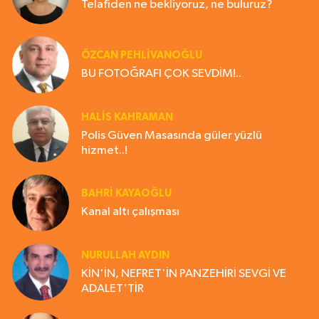
Telafiden ne bekliyoruz, ne buluruz?
ÖZCAN PEHLİVANOĞLU
BU FOTOĞRAFI ÇOK SEVDİM!..
HALIS KAHRAMAN
Polis Güven Masasında güler yüzlü
hizmet..!
BAHRI KAYAOĞLU
Kanal altı çalışması
NURULLAH AYDIN
KİN'İN, NEFRET'İN PANZEHİRİ SEVGİ VE
ADALET'TİR