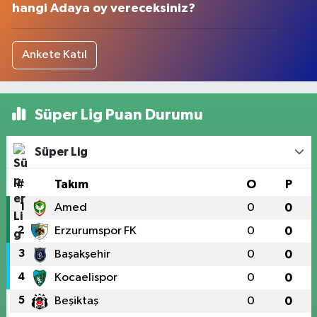
hangi Adaya oy vereceksiniz?
Ankete Katıl
Süper Lig Puan Durumu
Süper Lig
#
Takım
O
P
1
Amed
0
0
2
Erzurumspor FK
0
0
3
Başakşehir
0
0
4
Kocaelispor
0
0
5
Beşiktaş
0
0