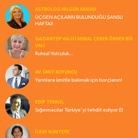
ASTROLOG NILGÜN AKMAN
ÜÇGEN AÇILARIN BULUNDUĞU ŞANSLI
HAFTA!!
GAZIANTEP VALISI KEMAL ÇEBER ÖRNEK BİR
VALİ
Ruhsal Yolculuk...
AV. ÜMIT KOYUNCU
Yarınlara ümitle bakmak için borçlanın!
EDIP TEKKOL
Sığınmacılar Türkiye'yi tehdit ediyor (!)
İLKAY KUMTEPE