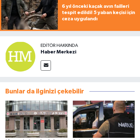
6 yıl önceki kaçak avın failleri
tespit edildi! 5 yaban keçisi için
ceza uygulandı
EDITÖR HAKKINDA
Haber Merkezi
Bunlar da ilginizi çekebilir