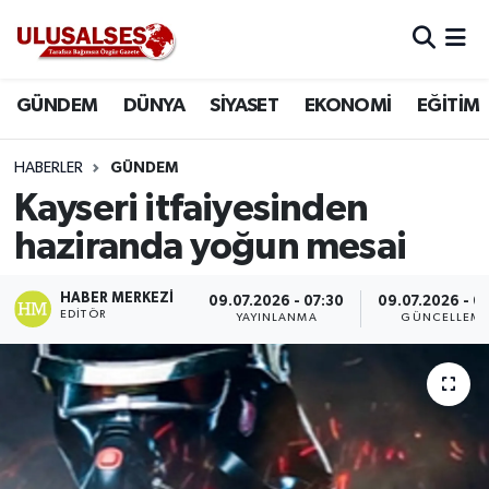
GÜNDEM
Hava Durumu
GÜNDEM
DÜNYA
SİYASET
EKONOMİ
EĞİTİM
DÜNYA
Trafik Durumu
HABERLER
GÜNDEM
SİYASET
Süper Lig Puan Durumu ve Fikstür
Kayseri itfaiyesinden
haziranda yoğun mesai
EKONOMİ
Tüm Manşetler
HABER MERKEZI
09.07.2026 - 07:30
09.07.2026 - 0
EĞİTİM
Son Dakika Haberleri
EDITÖR
YAYINLANMA
GÜNCELLEM
SAĞLIK
Haber Arşivi
MAGAZİN
SPOR