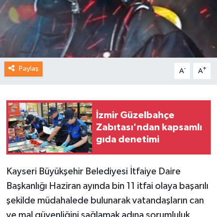
Paylaş
-
+
A
A
İzmir Güzelbahçe
Zabıtası'ndan kapsamlı
gıda denetimi
Kayseri Büyükşehir Belediyesi İtfaiye Daire
Başkanlığı Haziran ayında bin 11 itfai olaya başarılı
şekilde müdahalede bulunarak vatandaşların can
ve mal güvenliğini sağlamak adına sorumluluk