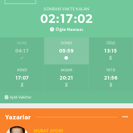
SONRAKI VAKTE KALAN
02:17:01
Öğle Namazı
İMSAK
GÜNEŞ
ÖĞLE
04:17
05:59
13:15
İKINDI
AKŞAM
YATSI
17:07
20:21
21:56
Aylık Vakitler
Yazarlar
MURAT AYDIN