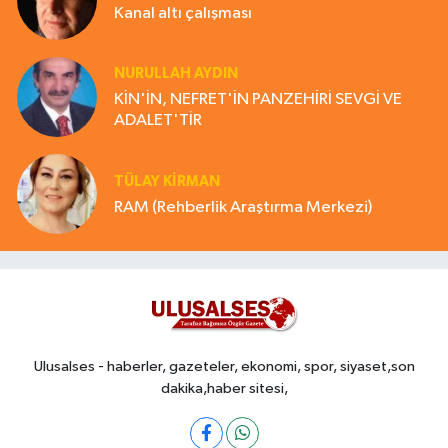
Kanal altı çalışması
NURULLAH AYDIN
KİN'İN, NEFRET'İN PANZEHİRİ SEVGİ VE
ADALET'TİR
TÜLAY KİRMAN
RAM (Rehberlik Araştırma Merkezi)
Ulusalses - haberler, gazeteler, ekonomi, spor, siyaset,son
dakika,haber sitesi,