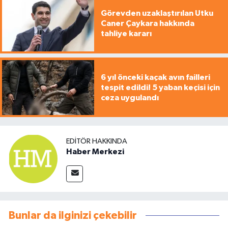
Görevden uzaklaştırılan Utku
Caner Çaykara hakkında
tahliye kararı
6 yıl önceki kaçak avın failleri
tespit edildi! 5 yaban keçisi için
ceza uygulandı
EDITÖR HAKKINDA
Haber Merkezi
Bunlar da ilginizi çekebilir