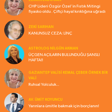
CHP Lideri Özgür Özel'in Fıstık Mitingi
fiyasko oldu . Çiftçi hayal kırıklığına uğradı
ZEKI SARIHAN
KANUNSUZ CEZA: LİNÇ
ASTROLOG NILGÜN AKMAN
ÜÇGEN AÇILARIN BULUNDUĞU ŞANSLI
HAFTA!!
GAZIANTEP VALISI KEMAL ÇEBER ÖRNEK BİR
VALİ
Ruhsal Yolculuk...
AV. ÜMIT KOYUNCU
Yarınlara ümitle bakmak için borçlanın!