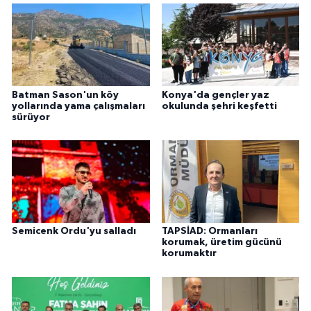
Batman Sason'un köy
Konya'da gençler yaz
yollarında yama çalışmaları
okulunda şehri keşfetti
sürüyor
Semicenk Ordu'yu salladı
TAPSİAD: Ormanları
korumak, üretim gücünü
korumaktır