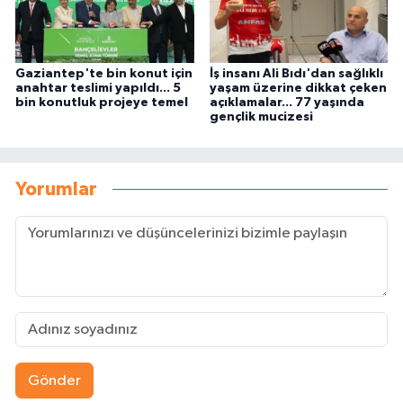
Gaziantep'te bin konut için
İş insanı Ali Bıdı'dan sağlıklı
anahtar teslimi yapıldı... 5
yaşam üzerine dikkat çeken
bin konutluk projeye temel
açıklamalar... 77 yaşında
gençlik mucizesi
Yorumlar
Gönder