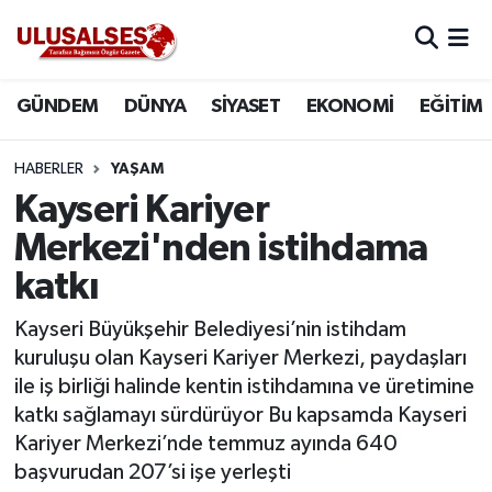
GÜNDEM
Hava Durumu
GÜNDEM
DÜNYA
SİYASET
EKONOMİ
EĞİTİM
DÜNYA
Trafik Durumu
HABERLER
YAŞAM
SİYASET
Süper Lig Puan Durumu ve Fikstür
Kayseri Kariyer
Merkezi'nden istihdama
EKONOMİ
Tüm Manşetler
katkı
EĞİTİM
Son Dakika Haberleri
Kayseri Büyükşehir Belediyesi’nin istihdam
kuruluşu olan Kayseri Kariyer Merkezi, paydaşları
SAĞLIK
Haber Arşivi
ile iş birliği halinde kentin istihdamına ve üretimine
katkı sağlamayı sürdürüyor Bu kapsamda Kayseri
MAGAZİN
Kariyer Merkezi’nde temmuz ayında 640
başvurudan 207’si işe yerleşti
SPOR