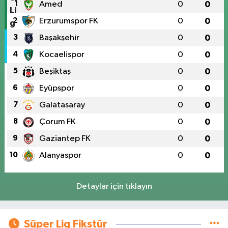
1
Amed
0
0
2
Erzurumspor FK
0
0
3
Başakşehir
0
0
4
Kocaelispor
0
0
5
Beşiktaş
0
0
6
Eyüpspor
0
0
7
Galatasaray
0
0
8
Çorum FK
0
0
9
Gaziantep FK
0
0
10
Alanyaspor
0
0
Detaylar için tıklayın
Süper Lig Fikstür