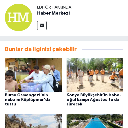
EDITÖR HAKKINDA
Haber Merkezi
Bunlar da ilginizi çekebilir
Bursa Osmangazi'nin
Konya Büyükşehir'in baba-
nabzını Küplüpınar'da
oğul kampı Ağustos'ta da
tuttu
sürecek