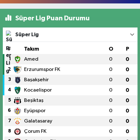
Süper Lig Puan Durumu
Süper Lig
#
Takım
O
P
1
Amed
0
0
2
Erzurumspor FK
0
0
3
Başakşehir
0
0
4
Kocaelispor
0
0
5
Beşiktaş
0
0
6
Eyüpspor
0
0
7
Galatasaray
0
0
8
Çorum FK
0
0