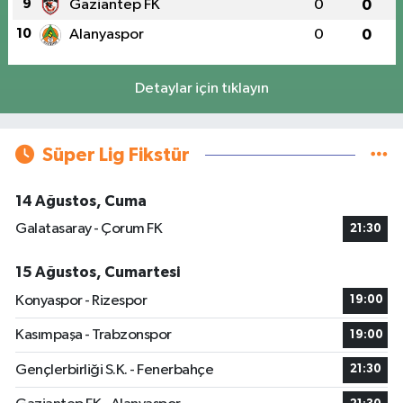
9
Gaziantep FK
0
0
10
Alanyaspor
0
0
Detaylar için tıklayın
Süper Lig Fikstür
14 Ağustos, Cuma
Galatasaray - Çorum FK
21:30
15 Ağustos, Cumartesi
Konyaspor - Rizespor
19:00
Kasımpaşa - Trabzonspor
19:00
Gençlerbirliği S.K. - Fenerbahçe
21:30