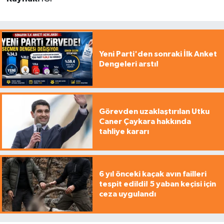
Yeni Parti'den sonraki İlk Anket
Dengeleri arstı!
Görevden uzaklaştırılan Utku
Caner Çaykara hakkında
tahliye kararı
6 yıl önceki kaçak avın failleri
tespit edildi! 5 yaban keçisi için
ceza uygulandı