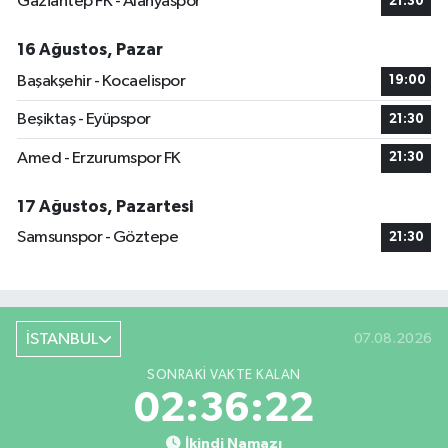
Gaziantep FK - Alanyaspor
21:30
16 Ağustos, Pazar
Başakşehir - Kocaelispor
19:00
Beşiktaş - Eyüpspor
21:30
Amed - Erzurumspor FK
21:30
17 Ağustos, Pazartesi
Samsunspor - Göztepe
21:30
İSTANBUL
07.08.2026
SONRAKI VAKTE KALAN
02:36:22
İkindi Namazı