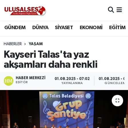
GÜNDEM
Hava Durumu
GÜNDEM
DÜNYA
SİYASET
EKONOMİ
EĞİTİM
DÜNYA
Trafik Durumu
HABERLER
YAŞAM
SİYASET
Süper Lig Puan Durumu ve Fikstür
Kayseri Talas'ta yaz
akşamları daha renkli
EKONOMİ
Tüm Manşetler
HABER MERKEZI
01.08.2025 - 07:02
01.08.2025 - 07
EĞİTİM
Son Dakika Haberleri
EDITÖR
YAYINLANMA
GÜNCELLEME
SAĞLIK
Haber Arşivi
MAGAZİN
SPOR