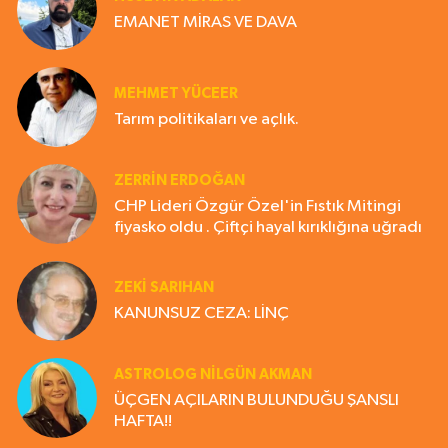
EMANET MİRAS VE DAVA
MEHMET YÜCEER
Tarım politikaları ve açlık.
ZERRIN ERDOĞAN
CHP Lideri Özgür Özel'in Fıstık Mitingi
fiyasko oldu . Çiftçi hayal kırıklığına uğradı
ZEKI SARIHAN
KANUNSUZ CEZA: LİNÇ
ASTROLOG NILGÜN AKMAN
ÜÇGEN AÇILARIN BULUNDUĞU ŞANSLI
HAFTA!!