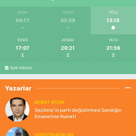
İMSAK
GÜNEŞ
ÖĞLE
04:17
05:59
13:15
İKINDI
AKŞAM
YATSI
17:07
20:21
21:56
Aylık Vakitler
Yazarlar
MURAT AYDIN
Seçilmiş'in parti değiştirmesi Sandığın
Emanetine İhanet!
HÜSEYIN ADALAN