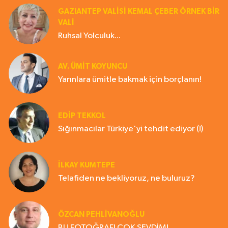
GAZIANTEP VALISI KEMAL ÇEBER ÖRNEK BİR
VALİ
Ruhsal Yolculuk...
AV. ÜMIT KOYUNCU
Yarınlara ümitle bakmak için borçlanın!
EDIP TEKKOL
Sığınmacılar Türkiye'yi tehdit ediyor (!)
İLKAY KUMTEPE
Telafiden ne bekliyoruz, ne buluruz?
ÖZCAN PEHLİVANOĞLU
BU FOTOĞRAFI ÇOK SEVDİM!..