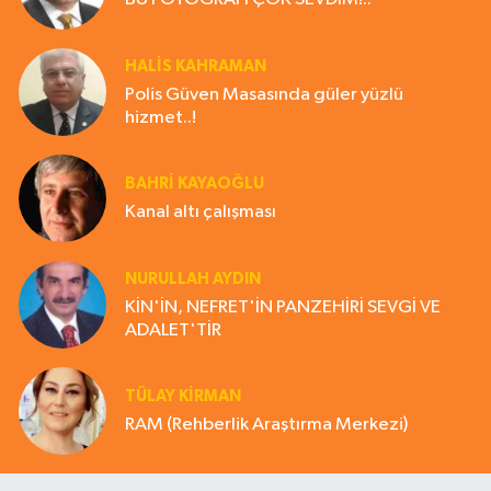
HALIS KAHRAMAN
Polis Güven Masasında güler yüzlü
hizmet..!
BAHRI KAYAOĞLU
Kanal altı çalışması
NURULLAH AYDIN
KİN'İN, NEFRET'İN PANZEHİRİ SEVGİ VE
ADALET'TİR
TÜLAY KİRMAN
RAM (Rehberlik Araştırma Merkezi)