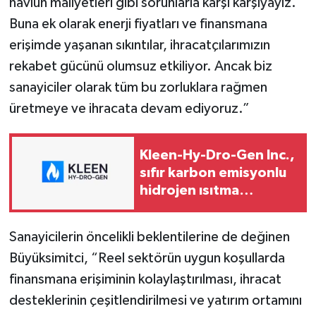
navlun maliyetleri gibi sorunlarla karşı karşıyayız.
Buna ek olarak enerji fiyatları ve finansmana
erişimde yaşanan sıkıntılar, ihracatçılarımızın
rekabet gücünü olumsuz etkiliyor. Ancak biz
sanayiciler olarak tüm bu zorluklara rağmen
üretmeye ve ihracata devam ediyoruz.”
Kleen-Hy-Dro-Gen Inc.,
sıfır karbon emisyonlu
hidrojen ısıtma
teknolojisinde ISO ve
TSSA düzenleyici
Sanayicilerin öncelikli beklentilerine de değinen
onaylarını aldı
Büyüksimitci, “Reel sektörün uygun koşullarda
finansmana erişiminin kolaylaştırılması, ihracat
desteklerinin çeşitlendirilmesi ve yatırım ortamını