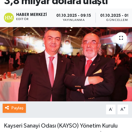
3,8 milyar dolara ulaştı
HABER MERKEZI
01.10.2025 - 09:15
01.10.2025 - 09:
EDITÖR
YAYINLANMA
GÜNCELLEME
Paylaş
-
+
A
A
Kayseri Sanayi Odası (KAYSO) Yönetim Kurulu