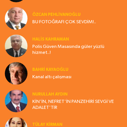
ÖZCAN PEHLİVANOĞLU
BU FOTOĞRAFI ÇOK SEVDİM!..
HALIS KAHRAMAN
Polis Güven Masasında güler yüzlü
hizmet..!
BAHRI KAYAOĞLU
Kanal altı çalışması
NURULLAH AYDIN
KİN'İN, NEFRET'İN PANZEHİRİ SEVGİ VE
ADALET'TİR
TÜLAY KİRMAN