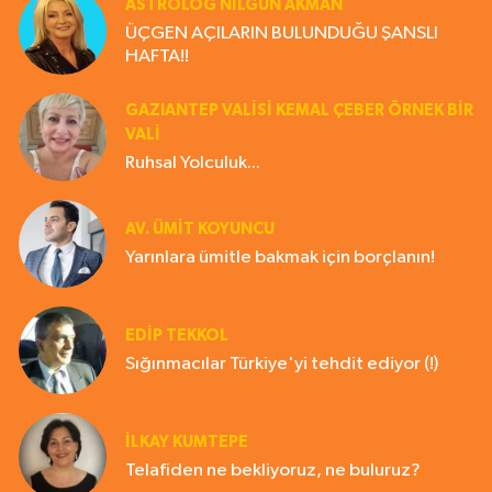
ASTROLOG NILGÜN AKMAN
ÜÇGEN AÇILARIN BULUNDUĞU ŞANSLI
HAFTA!!
GAZIANTEP VALISI KEMAL ÇEBER ÖRNEK BİR
VALİ
Ruhsal Yolculuk...
AV. ÜMIT KOYUNCU
Yarınlara ümitle bakmak için borçlanın!
EDIP TEKKOL
Sığınmacılar Türkiye'yi tehdit ediyor (!)
İLKAY KUMTEPE
Telafiden ne bekliyoruz, ne buluruz?