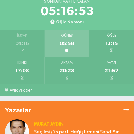
SONRAKI VAKTE KALAN
05:16:53
Öğle Namazı
İMSAK
GÜNEŞ
ÖĞLE
04:16
05:58
13:15
İKINDI
AKŞAM
YATSI
17:08
20:23
21:57
Aylık Vakitler
Yazarlar
MURAT AYDIN
Seçilmiş'in parti değiştirmesi Sandığın