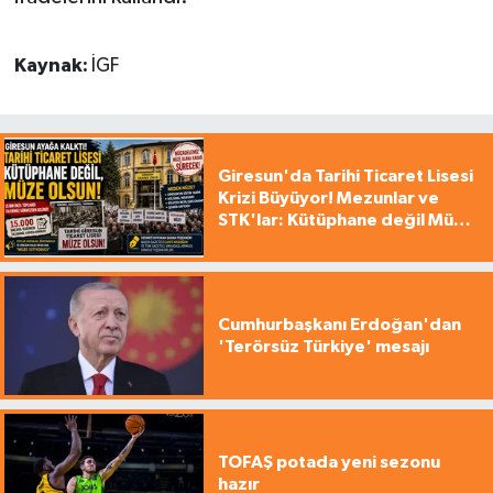
Kaynak:
İGF
Giresun'da Tarihi Ticaret Lisesi
Krizi Büyüyor! Mezunlar ve
STK'lar: Kütüphane değil Müze
yapılsın!
Cumhurbaşkanı Erdoğan'dan
'Terörsüz Türkiye' mesajı
TOFAŞ potada yeni sezonu
hazır