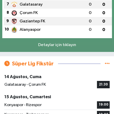
7
Galatasaray
0
0
8
Çorum FK
0
0
9
Gaziantep FK
0
0
10
Alanyaspor
0
0
Detaylar için tıklayın
Süper Lig Fikstür
14 Ağustos, Cuma
Galatasaray - Çorum FK
21:30
15 Ağustos, Cumartesi
Konyaspor - Rizespor
19:00