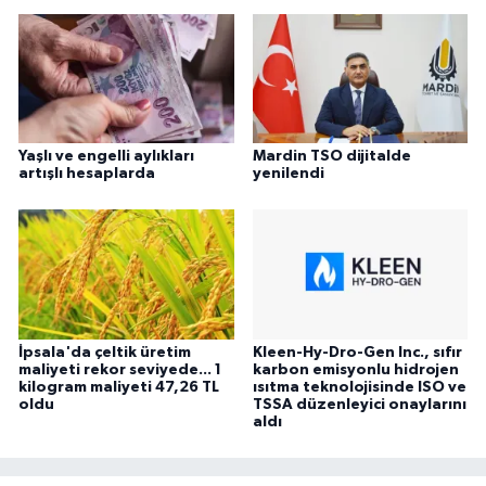
Yaşlı ve engelli aylıkları
Mardin TSO dijitalde
artışlı hesaplarda
yenilendi
İpsala'da çeltik üretim
Kleen-Hy-Dro-Gen Inc., sıfır
maliyeti rekor seviyede... 1
karbon emisyonlu hidrojen
kilogram maliyeti 47,26 TL
ısıtma teknolojisinde ISO ve
oldu
TSSA düzenleyici onaylarını
aldı