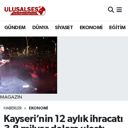
GÜNDEM
Hava Durumu
GÜNDEM
DÜNYA
SİYASET
EKONOMİ
EĞİTİM
DÜNYA
Trafik Durumu
SİYASET
Süper Lig Puan Durumu ve Fikstür
EKONOMİ
Tüm Manşetler
EĞİTİM
Son Dakika Haberleri
SAĞLIK
Haber Arşivi
MAGAZİN
HABERLER
EKONOMİ
MAGAZİN
Kayseri’nin 12 aylık ihracatı
SPOR