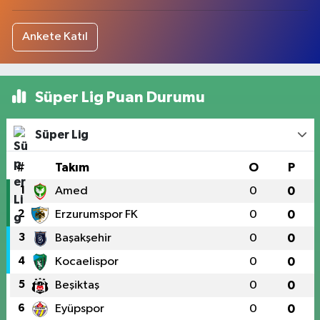
Ankete Katıl
Süper Lig Puan Durumu
Süper Lig
#
Takım
O
P
1
Amed
0
0
2
Erzurumspor FK
0
0
3
Başakşehir
0
0
4
Kocaelispor
0
0
5
Beşiktaş
0
0
6
Eyüpspor
0
0