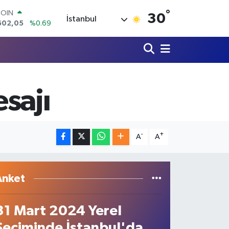
602,05
%0.69
°
30
LAR
İstanbul
5986
%0.06
RO
0700
%0.1
RLİN
2438
%0.21
M ALTIN
3.94
%0.32
sajı
T100
768
%48
-
+
A
A
Anket
31 Mart 2024 Yerel
Seçiminde İstanbul'da