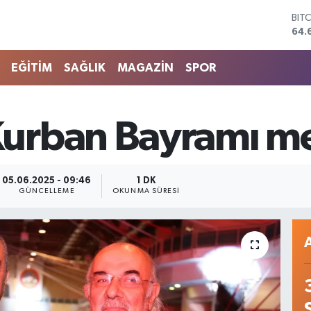
64.
DO
47,
EU
55,
EĞİTİM
SAĞLIK
MAGAZİN
SPOR
STE
64,
GRA
651
urban Bayramı me
BİS
13.
05.06.2025 - 09:46
1 DK
GÜNCELLEME
OKUNMA SÜRESI