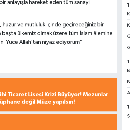
 bir anlayışla hareket eden tüm sanayi
1
K
ık, huzur ve mutluluk içinde geçireceğiniz bir
K
 başta ülkemiz olmak üzere tüm İslam âlemine
G
ini Yüce Allah’tan niyaz ediyorum”
G
1
B
B
A
hi Ticaret Lisesi Krizi Büyüyor! Mezunlar
tüphane değil Müze yapılsın!
1
S