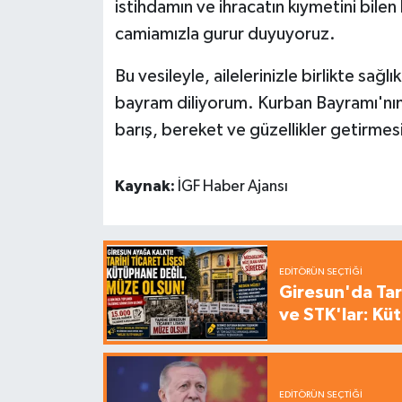
istihdamın ve ihracatın kıymetini bilen
camiamızla gurur duyuyoruz.
Bu vesileyle, ailelerinizle birlikte sağl
bayram diliyorum. Kurban Bayramı'nın
barış, bereket ve güzellikler getirmes
Kaynak:
İGF Haber Ajansı
EDITÖRÜN SEÇTIĞI
Giresun'da Tari
ve STK'lar: Kü
EDITÖRÜN SEÇTIĞI