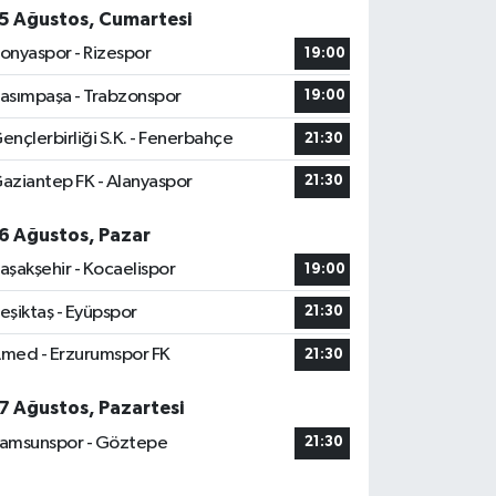
5 Ağustos, Cumartesi
onyaspor - Rizespor
19:00
asımpaşa - Trabzonspor
19:00
ençlerbirliği S.K. - Fenerbahçe
21:30
aziantep FK - Alanyaspor
21:30
6 Ağustos, Pazar
aşakşehir - Kocaelispor
19:00
eşiktaş - Eyüpspor
21:30
med - Erzurumspor FK
21:30
7 Ağustos, Pazartesi
amsunspor - Göztepe
21:30