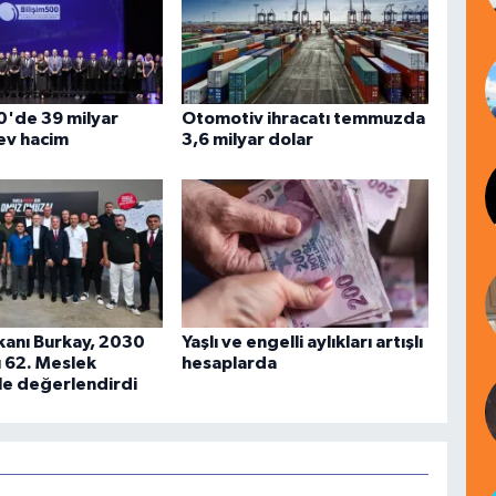
00'de 39 milyar
Otomotiv ihracatı temmuzda
dev hacim
3,6 milyar dolar
anı Burkay, 2030
Yaşlı ve engelli aylıkları artışlı
 62. Meslek
hesaplarda
ile değerlendirdi