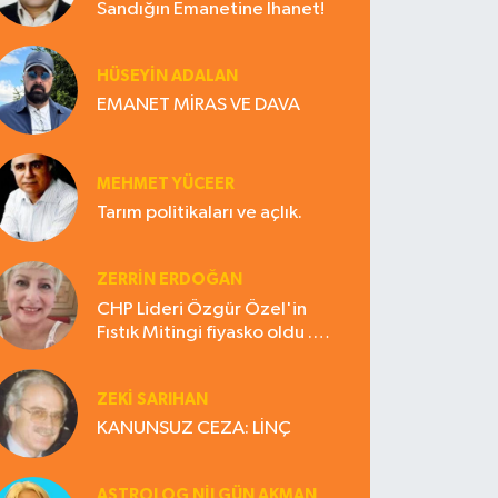
Sandığın Emanetine İhanet!
HÜSEYIN ADALAN
EMANET MİRAS VE DAVA
MEHMET YÜCEER
Tarım politikaları ve açlık.
ZERRIN ERDOĞAN
CHP Lideri Özgür Özel'in
Fıstık Mitingi fiyasko oldu .
Çiftçi hayal kırıklığına uğradı
ZEKI SARIHAN
KANUNSUZ CEZA: LİNÇ
ASTROLOG NILGÜN AKMAN