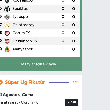
4
Kocaelispor
0
0
5
Beşiktaş
0
0
6
Eyüpspor
0
0
7
Galatasaray
0
0
8
Çorum FK
0
0
9
Gaziantep FK
0
0
0
Alanyaspor
0
0
Detaylar için tıklayın
Süper Lig Fikstür
4 Ağustos, Cuma
alatasaray - Çorum FK
21:30