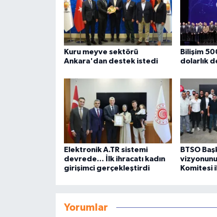
Kuru meyve sektörü
Bilişim 5
Ankara'dan destek istedi
dolarlık 
Elektronik A.TR sistemi
BTSO Başk
devrede... İlk ihracatı kadın
vizyonunu
girişimci gerçekleştirdi
Komitesi 
Yorumlar