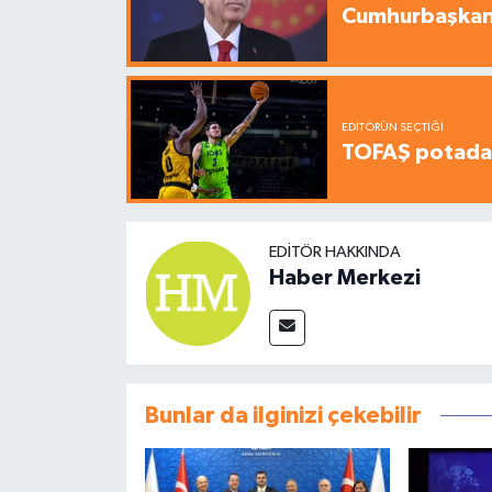
Cumhurbaşkanı
EDITÖRÜN SEÇTIĞI
TOFAŞ potada 
EDITÖR HAKKINDA
Haber Merkezi
Bunlar da ilginizi çekebilir