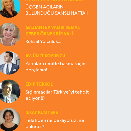
ÜÇGEN AÇILARIN
BULUNDUĞU ŞANSLI HAFTA!!
GAZIANTEP VALISI KEMAL
ÇEBER ÖRNEK BİR VALİ
Ruhsal Yolculuk...
AV. ÜMIT KOYUNCU
Yarınlara ümitle bakmak için
borçlanın!
EDIP TEKKOL
Sığınmacılar Türkiye'yi tehdit
ediyor (!)
İLKAY KUMTEPE
Telafiden ne bekliyoruz, ne
buluruz?