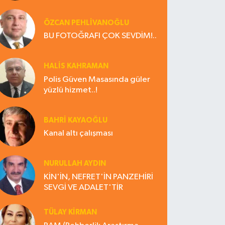
ÖZCAN PEHLİVANOĞLU
BU FOTOĞRAFI ÇOK SEVDİM!..
HALIS KAHRAMAN
Polis Güven Masasında güler
yüzlü hizmet..!
BAHRI KAYAOĞLU
Kanal altı çalışması
NURULLAH AYDIN
KİN'İN, NEFRET'İN PANZEHİRİ
SEVGİ VE ADALET'TİR
TÜLAY KİRMAN