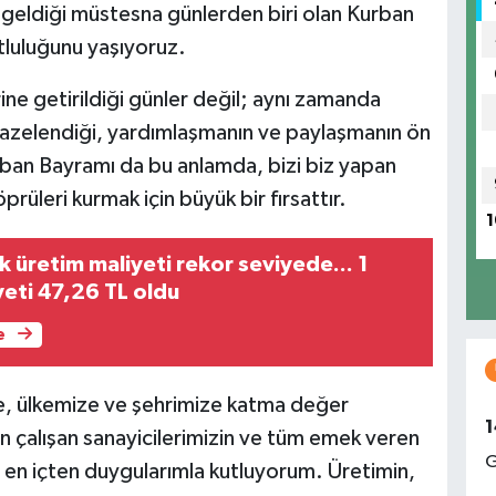
a geldiği müstesna günlerden biri olan Kurban
luluğunu yaşıyoruz.
ine getirildiği günler değil; aynı zamanda
n tazelendiği, yardımlaşmanın ve paylaşmanın ön
urban Bayramı da bu anlamda, bizi biz yapan
rüleri kurmak için büyük bir fırsattır.
1
ik üretim maliyeti rekor seviyede... 1
yeti 47,26 TL oldu
e
ze, ülkemize ve şehrimize katma değer
1
çalışan sanayicilerimizin ve tüm emek veren
G
 en içten duygularımla kutluyorum. Üretimin,