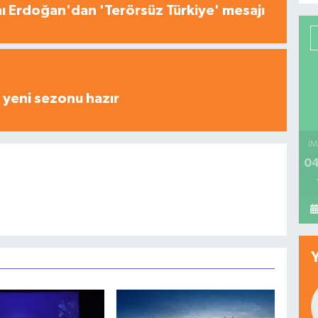
 Erdoğan'dan 'Terörsüz Türkiye' mesajı
yeni sezonu hazır
İM
04