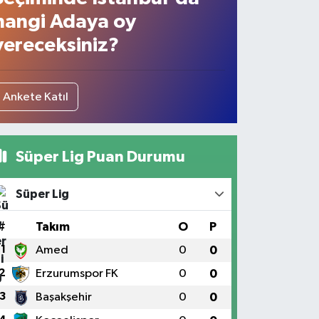
hangi Adaya oy
vereceksiniz?
Ankete Katıl
Süper Lig Puan Durumu
Süper Lig
#
Takım
O
P
1
Amed
0
0
2
Erzurumspor FK
0
0
3
Başakşehir
0
0