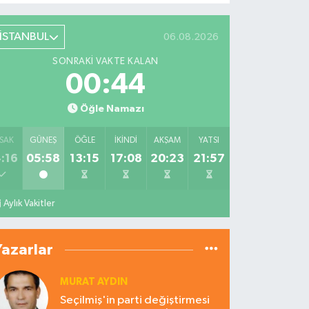
İSTANBUL
06.08.2026
SONRAKI VAKTE KALAN
00:43
Öğle Namazı
SAK
GÜNEŞ
ÖĞLE
İKINDI
AKŞAM
YATSI
:16
05:58
13:15
17:08
20:23
21:57
Aylık Vakitler
Yazarlar
MURAT AYDIN
Seçilmiş'in parti değiştirmesi