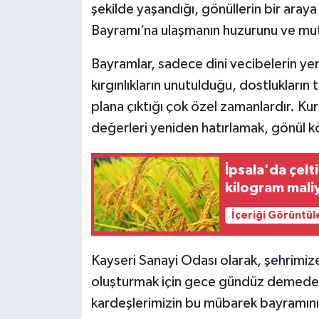
şekilde yaşandığı, gönüllerin bir aray
Bayramı’na ulaşmanın huzurunu ve mut
Bayramlar, sadece dini vecibelerin yer
kırgınlıkların unutulduğu, dostlukları
plana çıktığı çok özel zamanlardır. K
değerleri yeniden hatırlamak, gönül köp
İpsala'da çelt
kilogram mali
İçeriği Görüntül
Kayseri Sanayi Odası olarak, şehrimi
oluşturmak için gece gündüz demeden 
kardeşlerimizin bu mübarek bayramını