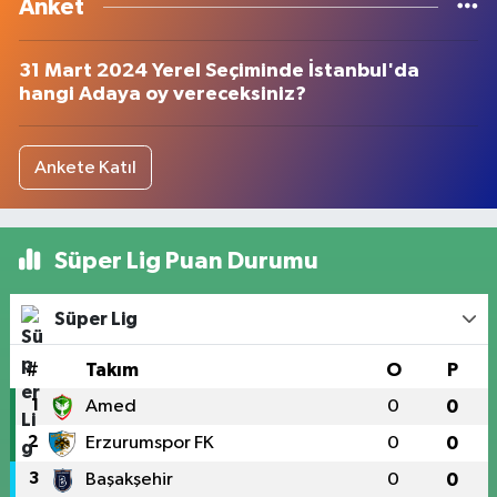
Anket
31 Mart 2024 Yerel Seçiminde İstanbul'da
hangi Adaya oy vereceksiniz?
Ankete Katıl
Süper Lig Puan Durumu
Süper Lig
#
Takım
O
P
1
Amed
0
0
2
Erzurumspor FK
0
0
3
Başakşehir
0
0