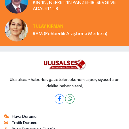
KİN'İN, NEFRET'İN PANZEHİRİ SEVGİ VE
ADALET'TİR
TÜLAY KİRMAN
RAM (Rehberlik Araştırma Merkezi)
Ulusalses - haberler, gazeteler, ekonomi, spor, siyaset,son
dakika,haber sitesi,
Hava Durumu
Trafik Durumu