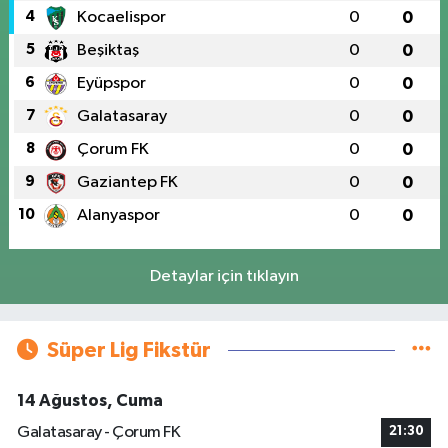
4
Kocaelispor
0
0
5
Beşiktaş
0
0
6
Eyüpspor
0
0
7
Galatasaray
0
0
8
Çorum FK
0
0
9
Gaziantep FK
0
0
10
Alanyaspor
0
0
Detaylar için tıklayın
Süper Lig Fikstür
14 Ağustos, Cuma
Galatasaray - Çorum FK
21:30