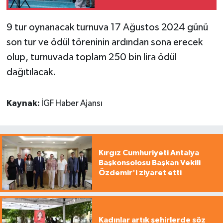
9 tur oynanacak turnuva 17 Ağustos 2024 günü
son tur ve ödül töreninin ardından sona erecek
olup, turnuvada toplam 250 bin lira ödül
dağıtılacak.
Kaynak:
İGF Haber Ajansı
Kırgız Cumhuriyeti Antalya
Başkonsolosu Başkan Vekili
Özdemir'i ziyaret etti
Kadınlar artık şehirlerde söz