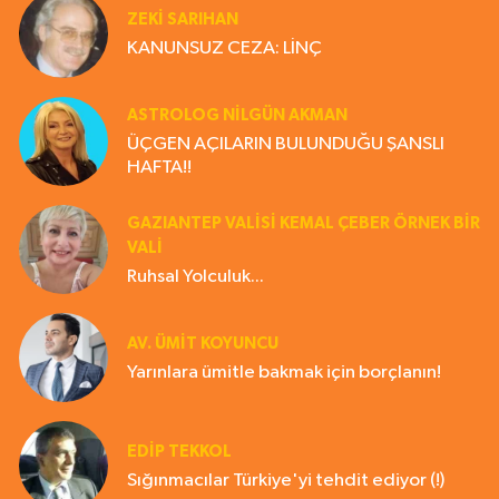
ZEKI SARIHAN
KANUNSUZ CEZA: LİNÇ
ASTROLOG NILGÜN AKMAN
ÜÇGEN AÇILARIN BULUNDUĞU ŞANSLI
HAFTA!!
GAZIANTEP VALISI KEMAL ÇEBER ÖRNEK BİR
VALİ
Ruhsal Yolculuk...
AV. ÜMIT KOYUNCU
Yarınlara ümitle bakmak için borçlanın!
EDIP TEKKOL
Sığınmacılar Türkiye'yi tehdit ediyor (!)