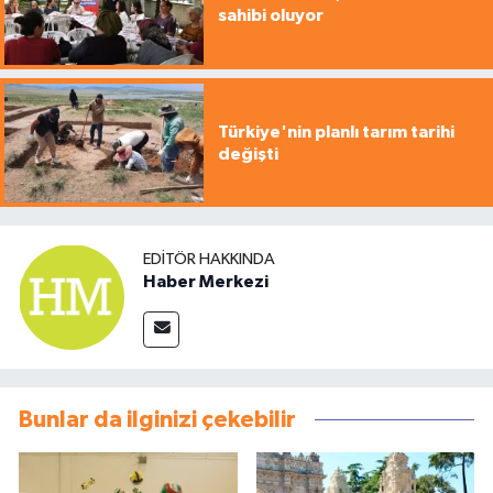
sahibi oluyor
Türkiye'nin planlı tarım tarihi
değişti
EDITÖR HAKKINDA
Haber Merkezi
Bunlar da ilginizi çekebilir