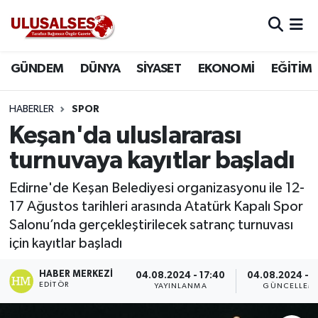
GÜNDEM
Hava Durumu
GÜNDEM
DÜNYA
SİYASET
EKONOMİ
EĞİTİM
DÜNYA
Trafik Durumu
HABERLER
SPOR
SİYASET
Süper Lig Puan Durumu ve Fikstür
Keşan'da uluslararası
turnuvaya kayıtlar başladı
EKONOMİ
Tüm Manşetler
Edirne'de Keşan Belediyesi organizasyonu ile 12-
EĞİTİM
Son Dakika Haberleri
17 Ağustos tarihleri arasında Atatürk Kapalı Spor
Salonu’nda gerçekleştirilecek satranç turnuvası
SAĞLIK
Haber Arşivi
için kayıtlar başladı
MAGAZİN
HABER MERKEZI
04.08.2024 - 17:40
04.08.2024 - 1
EDITÖR
YAYINLANMA
GÜNCELLEM
SPOR