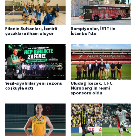
Filenin Sultanları, İzmirli
Şampiyonlar, İETT ile
çocuklara ilham oluyor
İstanbul'da
Yeşil-siyahlılar yeni sezonu
Uludağ İçecek, 1. FC
coşkuyla açtı
Nürnberg'in resmi
sponsoru oldu