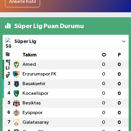
Ankete Katıl
Süper Lig Puan Durumu
Süper Lig
#
Takım
O
P
1
Amed
0
0
2
Erzurumspor FK
0
0
3
Başakşehir
0
0
4
Kocaelispor
0
0
5
Beşiktaş
0
0
6
Eyüpspor
0
0
7
Galatasaray
0
0