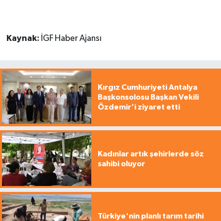
Kaynak:
İGF Haber Ajansı
Kırgız Cumhuriyeti Antalya
Başkonsolosu Başkan Vekili
Özdemir'i ziyaret etti
Kadınlar artık şehirlerde söz
sahibi oluyor
Türkiye'nin planlı tarım tarihi