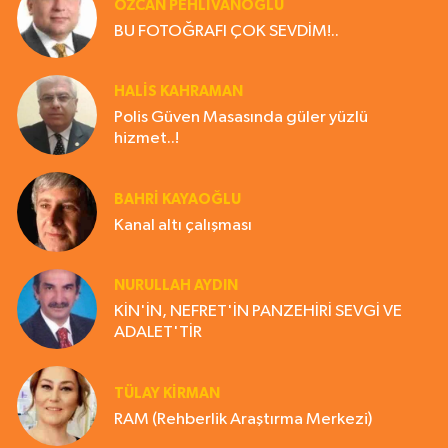
ÖZCAN PEHLİVANOĞLU
BU FOTOĞRAFI ÇOK SEVDİM!..
HALIS KAHRAMAN
Polis Güven Masasında güler yüzlü
hizmet..!
BAHRI KAYAOĞLU
Kanal altı çalışması
NURULLAH AYDIN
KİN'İN, NEFRET'İN PANZEHİRİ SEVGİ VE
ADALET'TİR
TÜLAY KİRMAN
RAM (Rehberlik Araştırma Merkezi)