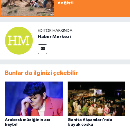
değişti
EDITÖR HAKKINDA
Haber Merkezi
Bunlar da ilginizi çekebilir
Arabesk müziğinin acı
Ganita Akşamları'nda
kaybı!
büyük coşku