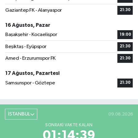
Gaziantep FK - Alanyaspor
21:30
16 Ağustos, Pazar
Başakşehir - Kocaelispor
19:00
Beşiktaş - Eyüpspor
21:30
Amed - Erzurumspor FK
21:30
17 Ağustos, Pazartesi
Samsunspor - Göztepe
21:30
İSTANBUL
09.08.2026
SONRAKI VAKTE KALAN
01:14:38