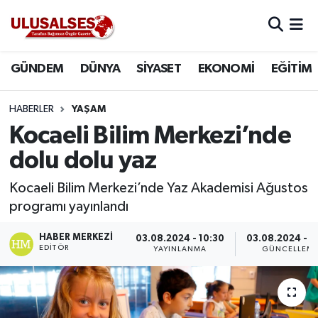
GÜNDEM
Hava Durumu
GÜNDEM
DÜNYA
SİYASET
EKONOMİ
EĞİTİM
DÜNYA
Trafik Durumu
HABERLER
YAŞAM
SİYASET
Süper Lig Puan Durumu ve Fikstür
Kocaeli Bilim Merkezi’nde
dolu dolu yaz
EKONOMİ
Tüm Manşetler
Kocaeli Bilim Merkezi’nde Yaz Akademisi Ağustos
EĞİTİM
Son Dakika Haberleri
programı yayınlandı
SAĞLIK
Haber Arşivi
HABER MERKEZI
03.08.2024 - 10:30
03.08.2024 - 1
EDITÖR
YAYINLANMA
GÜNCELLEM
MAGAZİN
SPOR