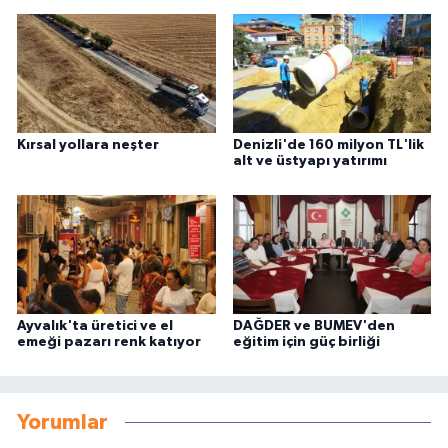
Kırsal yollara neşter
Denizli'de 160 milyon TL'lik
alt ve üstyapı yatırımı
Ayvalık'ta üretici ve el
DAĞDER ve BUMEV'den
emeği pazarı renk katıyor
eğitim için güç birliği
Yorumlar