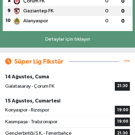
8
Çorum FK
0
0
9
Gaziantep FK
0
0
10
Alanyaspor
0
0
Detaylar için tıklayın
Süper Lig Fikstür
14 Ağustos, Cuma
Galatasaray - Çorum FK
21:30
15 Ağustos, Cumartesi
Konyaspor - Rizespor
19:00
Kasımpaşa - Trabzonspor
19:00
Gençlerbirliği S.K. - Fenerbahçe
21:30