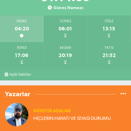
Güneş Namazı
İMSAK
GÜNEŞ
ÖĞLE
04:20
06:01
13:15
İKINDI
AKŞAM
YATSI
17:06
20:19
21:52
Aylık Vakitler
Yazarlar
HÜSEYIN ADALAN
HİÇLERİN HAYATI VE SİYASİ DURUMU