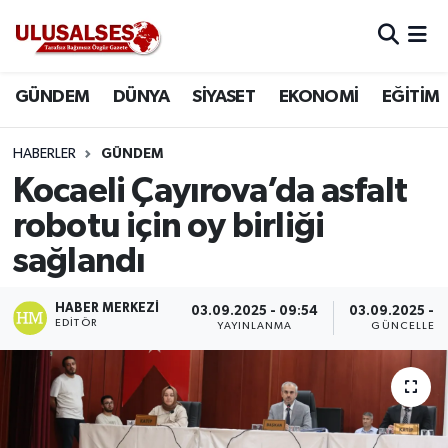
GÜNDEM
Hava Durumu
GÜNDEM
DÜNYA
SİYASET
EKONOMİ
EĞİTİM
DÜNYA
Trafik Durumu
HABERLER
GÜNDEM
SİYASET
Süper Lig Puan Durumu ve Fikstür
Kocaeli Çayırova’da asfalt
robotu için oy birliği
EKONOMİ
Tüm Manşetler
sağlandı
EĞİTİM
Son Dakika Haberleri
HABER MERKEZI
03.09.2025 - 09:54
03.09.2025 - 1
EDITÖR
YAYINLANMA
GÜNCELLEM
SAĞLIK
Haber Arşivi
MAGAZİN
SPOR