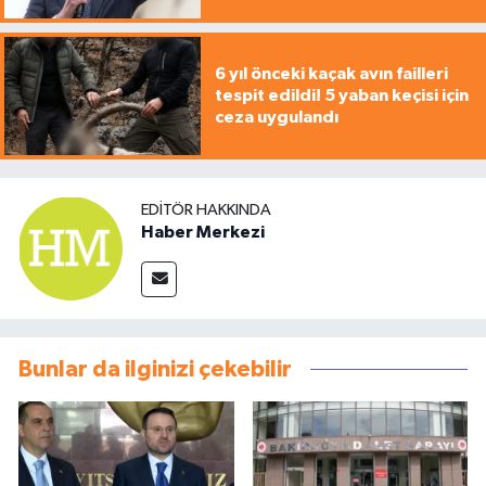
6 yıl önceki kaçak avın failleri
tespit edildi! 5 yaban keçisi için
ceza uygulandı
EDITÖR HAKKINDA
Haber Merkezi
Bunlar da ilginizi çekebilir