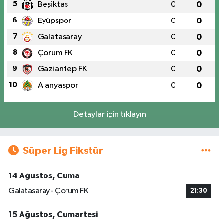
5
Beşiktaş
0
0
6
Eyüpspor
0
0
7
Galatasaray
0
0
8
Çorum FK
0
0
9
Gaziantep FK
0
0
10
Alanyaspor
0
0
Detaylar için tıklayın
Süper Lig Fikstür
14 Ağustos, Cuma
Galatasaray - Çorum FK
21:30
15 Ağustos, Cumartesi