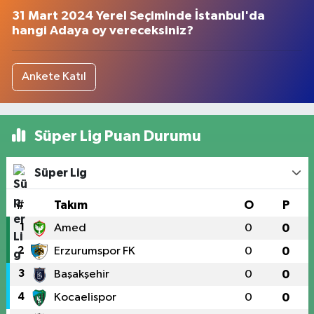
31 Mart 2024 Yerel Seçiminde İstanbul'da
hangi Adaya oy vereceksiniz?
Ankete Katıl
Süper Lig Puan Durumu
Süper Lig
#
Takım
O
P
1
Amed
0
0
2
Erzurumspor FK
0
0
3
Başakşehir
0
0
4
Kocaelispor
0
0