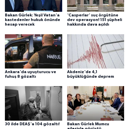
Bakan Gürlek: Yeşil Vatan'a
'Casperlar' suç örgütüne
kastedenler hukuk önünde
dev operasyon! 151 şüpheli
hesap verecek
hakkında dava açıldı
Ankara'da uyuşturucu ve
Akdeniz'de 4,1
fuhuş 8 gözaltı
büyüklüğünde deprem
30 ilde DEAŞ'a 104 gözaltı!
Bakan Gürlek Mumcu
ailesiyle görüştü