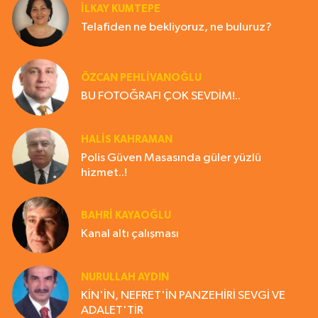
İLKAY KUMTEPE
Telafiden ne bekliyoruz, ne buluruz?
ÖZCAN PEHLİVANOĞLU
BU FOTOĞRAFI ÇOK SEVDİM!..
HALIS KAHRAMAN
Polis Güven Masasında güler yüzlü
hizmet..!
BAHRI KAYAOĞLU
Kanal altı çalışması
NURULLAH AYDIN
KİN'İN, NEFRET'İN PANZEHİRİ SEVGİ VE
ADALET'TİR