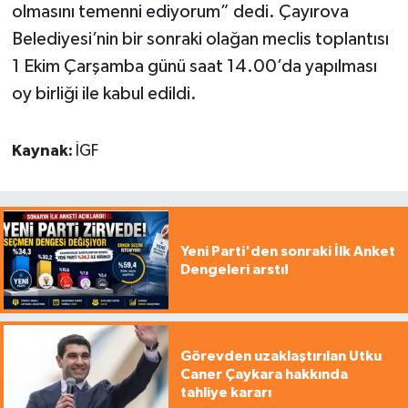
olmasını temenni ediyorum” dedi. Çayırova
Belediyesi’nin bir sonraki olağan meclis toplantısı
1 Ekim Çarşamba günü saat 14.00’da yapılması
oy birliği ile kabul edildi.
Kaynak:
İGF
Yeni Parti'den sonraki İlk Anket
Dengeleri arstı!
Görevden uzaklaştırılan Utku
Caner Çaykara hakkında
tahliye kararı