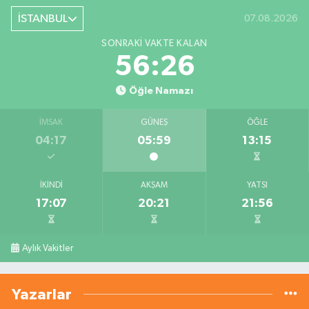
İSTANBUL
07.08.2026
SONRAKI VAKTE KALAN
56:26
Öğle Namazı
İMSAK
GÜNEŞ
ÖĞLE
04:17
05:59
13:15
İKINDI
AKŞAM
YATSI
17:07
20:21
21:56
Aylık Vakitler
Yazarlar