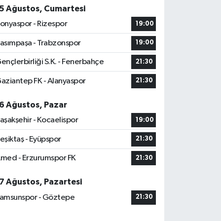
5 Ağustos, Cumartesi
onyaspor - Rizespor
19:00
asımpaşa - Trabzonspor
19:00
ençlerbirliği S.K. - Fenerbahçe
21:30
aziantep FK - Alanyaspor
21:30
6 Ağustos, Pazar
aşakşehir - Kocaelispor
19:00
eşiktaş - Eyüpspor
21:30
med - Erzurumspor FK
21:30
7 Ağustos, Pazartesi
amsunspor - Göztepe
21:30