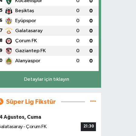
4
Kocaelispor
0
0
5
Beşiktaş
0
0
6
Eyüpspor
0
0
7
Galatasaray
0
0
8
Çorum FK
0
0
9
Gaziantep FK
0
0
0
Alanyaspor
0
0
Detaylar için tıklayın
Süper Lig Fikstür
4 Ağustos, Cuma
alatasaray - Çorum FK
21:30