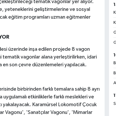
kleştirileceği tematik vagonlar yer alıyor.
1
ne, yeteneklerini geliştirmelerine ve sosyal
K
ayacak eğitim programları uzman eğitmenler
K
G
ÜYOR
G
si üzerinde inşa edilen projede 8 vagon
1
tematik vagonlar alana yerleştirilirken, idari
B
da en son çevre düzenlemeleri yapılacak.
B
A
sinde birbirinden farklı temalara sahip 8 ayrı
1
 uygulamalı etkinliklerle farklı meslekleri ve
S
tı yakalayacak. Karamürsel Lokomotif Çocuk
ar Vagonu', 'Sanatçılar Vagonu', 'Mimarlar