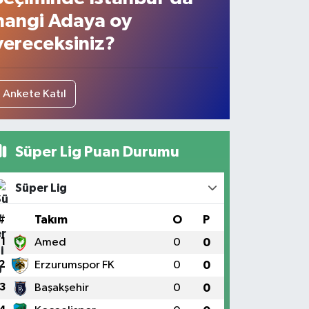
hangi Adaya oy
vereceksiniz?
Ankete Katıl
Süper Lig Puan Durumu
Süper Lig
#
Takım
O
P
1
Amed
0
0
2
Erzurumspor FK
0
0
3
Başakşehir
0
0