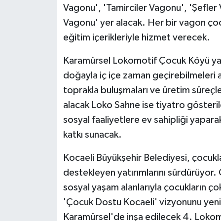
Vagonu', 'Tamirciler Vagonu', 'Şefler
Vagonu' yer alacak. Her bir vagon çoc
eğitim içerikleriyle hizmet verecek.
Karamürsel Lokomotif Çocuk Köyü yal
doğayla iç içe zaman geçirebilmeleri 
toprakla buluşmaları ve üretim süreçl
alacak Loko Sahne ise tiyatro gösteriler
sosyal faaliyetlere ev sahipliği yapara
katkı sunacak.
Kocaeli Büyükşehir Belediyesi, çocukları
destekleyen yatırımlarını sürdürüyor. 
sosyal yaşam alanlarıyla çocukların ço
'Çocuk Dostu Kocaeli' vizyonunu yeni
Karamürsel'de inşa edilecek 4. Lokomo