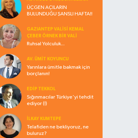
ÜÇGEN AÇILARIN
BULUNDUĞU ŞANSLI HAFTA!!
GAZIANTEP VALISI KEMAL
ÇEBER ÖRNEK BİR VALİ
Ruhsal Yolculuk...
AV. ÜMIT KOYUNCU
Yarınlara ümitle bakmak için
borçlanın!
EDIP TEKKOL
Sığınmacılar Türkiye'yi tehdit
ediyor (!)
İLKAY KUMTEPE
Telafiden ne bekliyoruz, ne
buluruz?