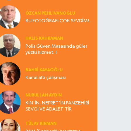
ÖZCAN PEHLİVANOĞLU
BU FOTOĞRAFI ÇOK SEVDİM!..
HALIS KAHRAMAN
Polis Güven Masasında güler
yüzlü hizmet..!
BAHRI KAYAOĞLU
Kanal altı çalışması
NURULLAH AYDIN
KİN'İN, NEFRET'İN PANZEHİRİ
SEVGİ VE ADALET'TİR
TÜLAY KİRMAN