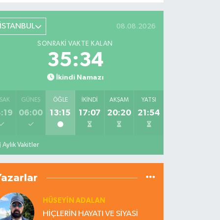
İSTANBUL
08.08.2026
SONRAKI VAKTE KALAN
35:33
İkindi Namazı
SAK
GÜNEŞ
ÖĞLE
İKINDI
AKŞAM
YATSI
:19
06:00
13:15
17:07
20:20
21:54
Aylık Vakitler
Yazarlar
HÜSEYIN ADALAN
HİÇLERİN HAYATI VE SİYASİ