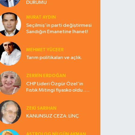
DURUMU
MURAT AYDIN
Seçilmiş'in parti değiştirmesi
Sandığın Emanetine İhanet!
MEHMET YÜCEER
Tarım politikaları ve açlık.
ZERRIN ERDOĞAN
CHP Lideri Özgür Özel'in
Fıstık Mitingi fiyasko oldu .
Çiftçi hayal kırıklığına uğradı
ZEKI SARIHAN
KANUNSUZ CEZA: LİNÇ
ASTROLOG NILGÜN AKMAN