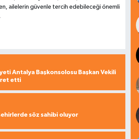
en, ailelerin güvenle tercih edebileceği önemli
.
yeti Antalya Başkonsolosu Başkan Vekili
ret etti
şehirlerde söz sahibi oluyor