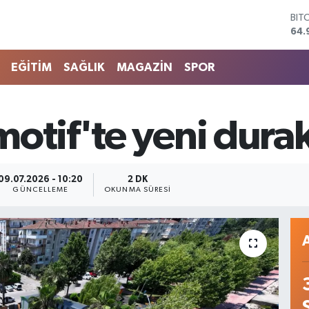
DO
47,
EU
55,
EĞİTİM
SAĞLIK
MAGAZİN
SPOR
STE
64,
GRA
666
otif'te yeni dura
BİS
13.
BIT
64.
09.07.2026 - 10:20
2 DK
GÜNCELLEME
OKUNMA SÜRESI