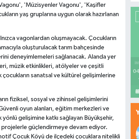
 Vagonu', 'Müzisyenler Vagonu', 'Kaşifler
ukların yaş gruplarına uygun olarak hazırlanan
nızca vagonlardan oluşmayacak. Çocukların
amacıyla oluşturulacak tarım bahçesinde
erini deneyimlemeleri sağlanacak. Alanda yer
İM
i, müzik etkinlikleri, atölyeler ve çeşitli
04
k çocukların sanatsal ve kültürel gelişimlerine
n fiziksel, sosyal ve zihinsel gelişimlerini
Güvenli oyun alanları, eğitim merkezleri ve
k yönlü gelişimine katkı sağlayan Büyükşehir,
 projelerle güçlendirmeye devam ediyor.
tif Çocuk Köyü de ilçedeki çocuklara nitelikli