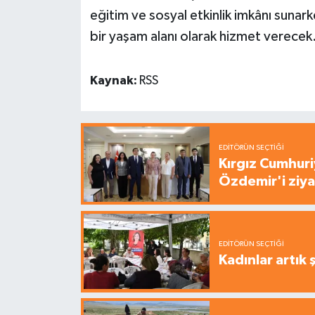
eğitim ve sosyal etkinlik imkânı sunark
bir yaşam alanı olarak hizmet verecek
Kaynak:
RSS
EDITÖRÜN SEÇTIĞI
Kırgız Cumhuri
Özdemir'i ziya
EDITÖRÜN SEÇTIĞI
Kadınlar artık 