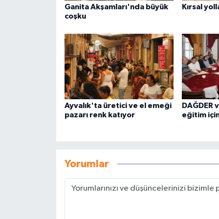
Ganita Akşamları'nda büyük
Kırsal yol
coşku
Ayvalık'ta üretici ve el emeği
DAĞDER v
pazarı renk katıyor
eğitim için
Yorumlar