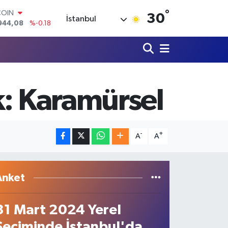
°
LAR
30
İstanbul
7436
%0.18
RO
2510
%0.32
RLİN
4811
%0.38
M ALTIN
0.55
%0.03
k: Karamürsel
T100
779
%-14
COIN
944,08
%-0.18
-
+
A
A
Anket
31 Mart 2024 Yerel
Seçiminde İstanbul'da