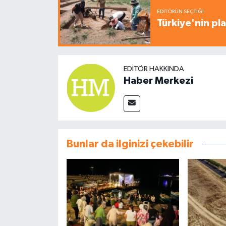
EDITÖRÜN SEÇTIĞI
Türkiye'nin pla
EDITÖR HAKKINDA
Haber Merkezi
Bunlar da ilginizi çekebilir