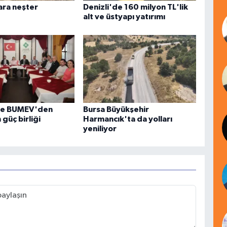
lara neşter
Denizli'de 160 milyon TL'lik
alt ve üstyapı yatırımı
e BUMEV'den
Bursa Büyükşehir
 güç birliği
Harmancık'ta da yolları
yeniliyor