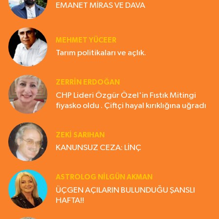
EMANET MİRAS VE DAVA
MEHMET YÜCEER
Tarım politikaları ve açlık.
ZERRIN ERDOĞAN
CHP Lideri Özgür Özel'in Fıstık Mitingi
fiyasko oldu . Çiftçi hayal kırıklığına uğradı
ZEKI SARIHAN
KANUNSUZ CEZA: LİNÇ
ASTROLOG NILGÜN AKMAN
ÜÇGEN AÇILARIN BULUNDUĞU ŞANSLI
HAFTA!!