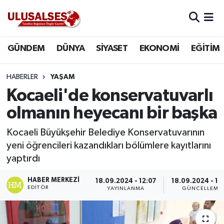
GÜNDEM
Hava Durumu
GÜNDEM
DÜNYA
SİYASET
EKONOMİ
EĞİTİM
DÜNYA
Trafik Durumu
HABERLER
YAŞAM
SİYASET
Süper Lig Puan Durumu ve Fikstür
Kocaeli'de konservatuvarlı
olmanın heyecanı bir başka
EKONOMİ
Tüm Manşetler
Kocaeli Büyükşehir Belediye Konservatuvarının
EĞİTİM
Son Dakika Haberleri
yeni öğrencileri kazandıkları bölümlere kayıtlarını
yaptırdı
SAĞLIK
Haber Arşivi
HABER MERKEZI
18.09.2024 - 12:07
18.09.2024 - 12
EDITÖR
YAYINLANMA
GÜNCELLEME
MAGAZİN
SPOR