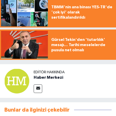
TBMM'nin ana binası YES-TR'de
'çok iyi' olarak
sertifikalandırıldı
Gürsel Tekin'den 'tutarlılık'
mesajı... Tarihi meselelerde
pusula net olmalı
EDITÖR HAKKINDA
Haber Merkezi
Bunlar da ilginizi çekebilir