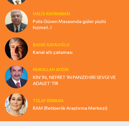
HALIS KAHRAMAN
Polis Güven Masasında güler yüzlü
hizmet..!
BAHRI KAYAOĞLU
Kanal altı çalışması
NURULLAH AYDIN
KİN'İN, NEFRET'İN PANZEHİRİ SEVGİ VE
ADALET'TİR
TÜLAY KİRMAN
RAM (Rehberlik Araştırma Merkezi)