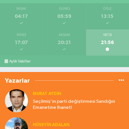
İMSAK
GÜNEŞ
ÖĞLE
04:17
05:59
13:15
İKINDI
AKŞAM
YATSI
17:07
20:21
21:56
Aylık Vakitler
Yazarlar
MURAT AYDIN
Seçilmiş'in parti değiştirmesi Sandığın
Emanetine İhanet!
HÜSEYIN ADALAN