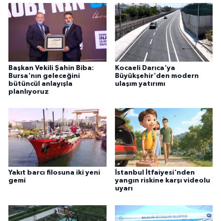
Başkan Vekili Şahin Biba:
Kocaeli Darıca'ya
Bursa'nın geleceğini
Büyükşehir'den modern
bütüncül anlayışla
ulaşım yatırımı
planlıyoruz
Yakıt barcı filosuna iki yeni
İstanbul İtfaiyesi'nden
gemi
yangın riskine karşı videolu
uyarı