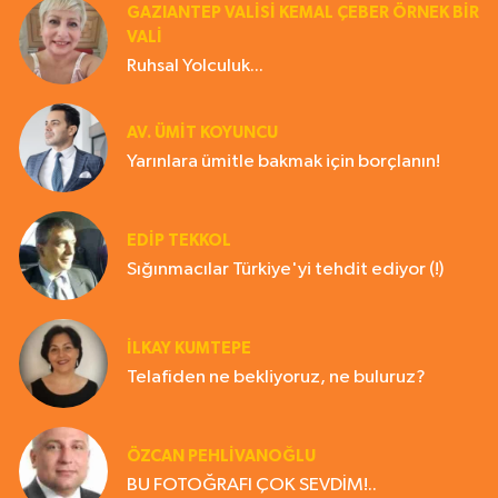
GAZIANTEP VALISI KEMAL ÇEBER ÖRNEK BİR
VALİ
Ruhsal Yolculuk...
AV. ÜMIT KOYUNCU
Yarınlara ümitle bakmak için borçlanın!
EDIP TEKKOL
Sığınmacılar Türkiye'yi tehdit ediyor (!)
İLKAY KUMTEPE
Telafiden ne bekliyoruz, ne buluruz?
ÖZCAN PEHLİVANOĞLU
BU FOTOĞRAFI ÇOK SEVDİM!..