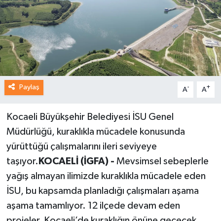
Paylaş
-
+
A
A
Kocaeli Büyükşehir Belediyesi İSU Genel
Müdürlüğü, kuraklıkla mücadele konusunda
yürüttüğü çalışmalarını ileri seviyeye
taşıyor.
KOCAELİ (İGFA) -
Mevsimsel sebeplerle
yağış almayan ilimizde kuraklıkla mücadele eden
İSU, bu kapsamda planladığı çalışmaları aşama
aşama tamamlıyor. 12 ilçede devam eden
projeler, Kocaeli’de kuraklığın önüne geçecek.