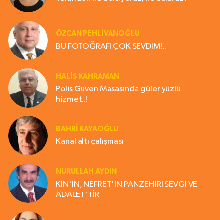
ÖZCAN PEHLİVANOĞLU
BU FOTOĞRAFI ÇOK SEVDİM!..
HALIS KAHRAMAN
Polis Güven Masasında güler yüzlü
hizmet..!
BAHRI KAYAOĞLU
Kanal altı çalışması
NURULLAH AYDIN
KİN'İN, NEFRET'İN PANZEHİRİ SEVGİ VE
ADALET'TİR