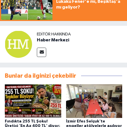
Lukaku Fener'e mi, Beşiktaş'a
mı geliyor?
EDITÖR HAKKINDA
Haber Merkezi
Bunlar da ilginizi çekebilir
Fındıkta 255 TL Şoku!
İzmir Efes Selçuk'te
Üretici 'En Az 400 TL' diyor;
engeller atölyelerle aşılıyor