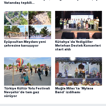
Vatandaş tepkili...
Eyüpsultan Meydanı yeni
Kütahya'da Yedigöller
çehresine kavuşuyor
Metehan Destek Konserleri
start aldı
Türkiye Kültür Yolu Festivali
Muğla Milas'ta 'Mylasa
Nevşehir'de tam gaz
Band' izdihamı
sürüyor