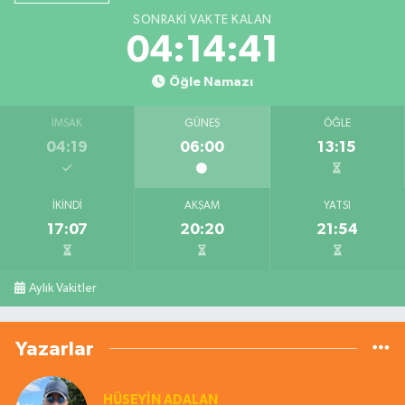
SONRAKI VAKTE KALAN
04:14:40
Öğle Namazı
İMSAK
GÜNEŞ
ÖĞLE
04:19
06:00
13:15
İKINDI
AKŞAM
YATSI
17:07
20:20
21:54
Aylık Vakitler
Yazarlar
HÜSEYIN ADALAN