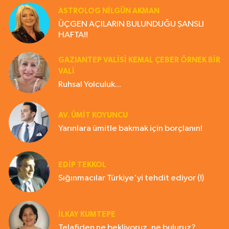
ASTROLOG NILGÜN AKMAN
ÜÇGEN AÇILARIN BULUNDUĞU ŞANSLI
HAFTA!!
GAZIANTEP VALISI KEMAL ÇEBER ÖRNEK BİR
VALİ
Ruhsal Yolculuk...
AV. ÜMIT KOYUNCU
Yarınlara ümitle bakmak için borçlanın!
EDIP TEKKOL
Sığınmacılar Türkiye'yi tehdit ediyor (!)
İLKAY KUMTEPE
Telafiden ne bekliyoruz, ne buluruz?