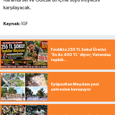
Karamürsel ve Gölcük’ün içme suyu ihtiyacını
karşılayacak.
Kaynak:
İGF
Fındıkta 255 TL Şoku! Üretici
'En Az 400 TL' diyor; Vatandaş
tepkili...
Eyüpsultan Meydanı yeni
çehresine kavuşuyor