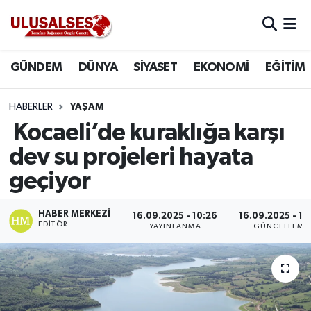
GÜNDEM
Hava Durumu
GÜNDEM
DÜNYA
SİYASET
EKONOMİ
EĞİTİM
DÜNYA
Trafik Durumu
HABERLER
YAŞAM
SİYASET
Süper Lig Puan Durumu ve Fikstür
Kocaeli’de kuraklığa karşı
dev su projeleri hayata
EKONOMİ
Tüm Manşetler
geçiyor
EĞİTİM
Son Dakika Haberleri
HABER MERKEZI
16.09.2025 - 10:26
16.09.2025 - 10
EDITÖR
YAYINLANMA
GÜNCELLEME
SAĞLIK
Haber Arşivi
MAGAZİN
SPOR