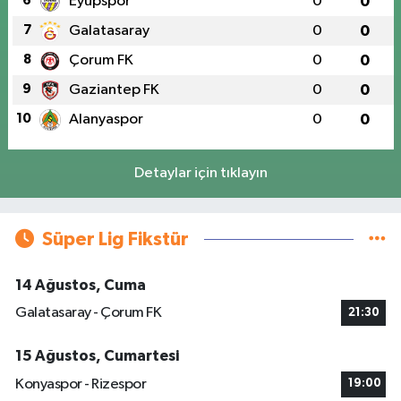
6
Eyüpspor
0
0
7
Galatasaray
0
0
8
Çorum FK
0
0
9
Gaziantep FK
0
0
10
Alanyaspor
0
0
Detaylar için tıklayın
Süper Lig Fikstür
14 Ağustos, Cuma
Galatasaray - Çorum FK
21:30
15 Ağustos, Cumartesi
Konyaspor - Rizespor
19:00