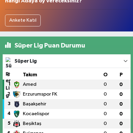
hangi Adaya oy vereceksiniz?
Ankete Katıl
Süper Lig Puan Durumu
Süper Lig
#
Takım
O
P
1
Amed
0
0
2
Erzurumspor FK
0
0
3
Başakşehir
0
0
4
Kocaelispor
0
0
5
Beşiktaş
0
0