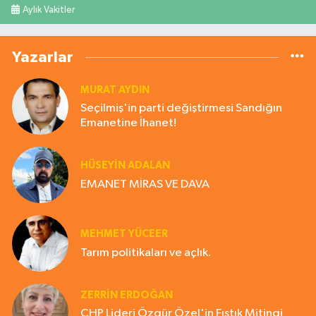
Aylık Vakitler
Yazarlar
MURAT AYDIN
Seçilmiş'in parti değiştirmesi Sandığın
Emanetine İhanet!
HÜSEYIN ADALAN
EMANET MİRAS VE DAVA
MEHMET YÜCEER
Tarım politikaları ve açlık.
ZERRIN ERDOĞAN
CHP Lideri Özgür Özel'in Fıstık Mitingi