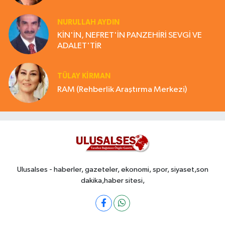
NURULLAH AYDIN
KİN'İN, NEFRET'İN PANZEHİRİ SEVGİ VE
ADALET'TİR
TÜLAY KİRMAN
RAM (Rehberlik Araştırma Merkezi)
Ulusalses - haberler, gazeteler, ekonomi, spor, siyaset,son
dakika,haber sitesi,