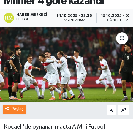
Milliler 4 gole kazandı
HABER MERKEZI
14.10.2025 - 23:36
15.10.2025 - 02:
EDITÖR
YAYINLANMA
GÜNCELLEME
Paylaş
-
+
A
A
Kocaeli'de oynanan maçta A Millî Futbol