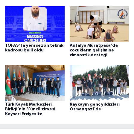
TOFAŞ'ta yeni sezon teknik
Antalya Muratpaşa'da
kadrosu belli oldu
çocukların gelişimine
cimnastik desteği
Türk Kayak Merkezleri
Kaykayın genç yıldızları
Birliği'nin 3'üncü zirvesi
Osmangazi'de
Kayseri Erciyes'te