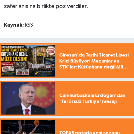
zafer anısına birlikte poz verdiler.
Kaynak:
RSS
Giresun'da Tarihi Ticaret Lisesi
Krizi Büyüyor! Mezunlar ve
STK'lar: Kütüphane değil Müze
yapılsın!
Cumhurbaşkanı Erdoğan'dan
'Terörsüz Türkiye' mesajı
TOFAŞ potada yeni sezonu