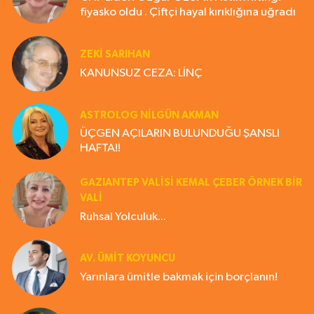
fiyasko oldu . Çiftçi hayal kırıklığına uğradı
ZEKI SARIHAN
KANUNSUZ CEZA: LİNÇ
ASTROLOG NILGÜN AKMAN
ÜÇGEN AÇILARIN BULUNDUĞU ŞANSLI
HAFTA!!
GAZIANTEP VALISI KEMAL ÇEBER ÖRNEK BİR
VALİ
Ruhsal Yolculuk...
AV. ÜMIT KOYUNCU
Yarınlara ümitle bakmak için borçlanın!