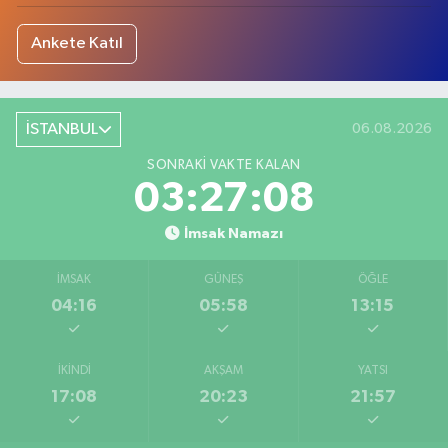
Ankete Katıl
İSTANBUL
06.08.2026
SONRAKI VAKTE KALAN
03:27:08
İmsak Namazı
İMSAK
GÜNEŞ
ÖĞLE
04:16
05:58
13:15
İKINDI
AKŞAM
YATSI
17:08
20:23
21:57