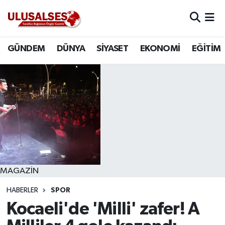
GÜNDEM
Hava Durumu
GÜNDEM
DÜNYA
SİYASET
EKONOMİ
EĞİTİM
DÜNYA
Trafik Durumu
SİYASET
Süper Lig Puan Durumu ve Fikstür
EKONOMİ
Tüm Manşetler
EĞİTİM
Son Dakika Haberleri
SAĞLIK
Haber Arşivi
MAGAZİN
HABERLER
SPOR
MAGAZİN
Kocaeli'de 'Milli' zafer! A
SPOR