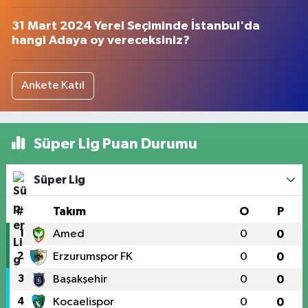
31 Mart 2024 Yerel Seçiminde İstanbul'da
hangi Adaya oy vereceksiniz?
Ankete Katıl
Süper Lig Puan Durumu
Süper Lig
#
Takım
O
P
1
Amed
0
0
2
Erzurumspor FK
0
0
3
Başakşehir
0
0
4
Kocaelispor
0
0