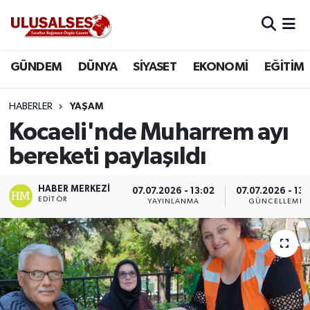
GÜNDEM
Hava Durumu
GÜNDEM
DÜNYA
SİYASET
EKONOMİ
EĞİTİM
DÜNYA
Trafik Durumu
HABERLER
YAŞAM
SİYASET
Süper Lig Puan Durumu ve Fikstür
Kocaeli'nde Muharrem ayı
bereketi paylaşıldı
EKONOMİ
Tüm Manşetler
HABER MERKEZI
07.07.2026 - 13:02
07.07.2026 - 13:
EĞİTİM
Son Dakika Haberleri
EDITÖR
YAYINLANMA
GÜNCELLEME
SAĞLIK
Haber Arşivi
MAGAZİN
SPOR