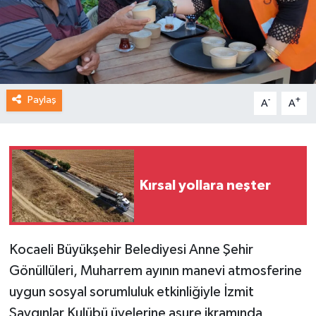
Paylaş
-
+
A
A
Kırsal yollara neşter
Kocaeli Büyükşehir Belediyesi Anne Şehir
Gönüllüleri, Muharrem ayının manevi atmosferine
uygun sosyal sorumluluk etkinliğiyle İzmit
Saygınlar Kulübü üyelerine aşure ikramında