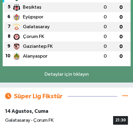
5
Beşiktaş
0
0
6
Eyüpspor
0
0
7
Galatasaray
0
0
8
Çorum FK
0
0
9
Gaziantep FK
0
0
10
Alanyaspor
0
0
Detaylar için tıklayın
Süper Lig Fikstür
14 Ağustos, Cuma
Galatasaray - Çorum FK
21:30