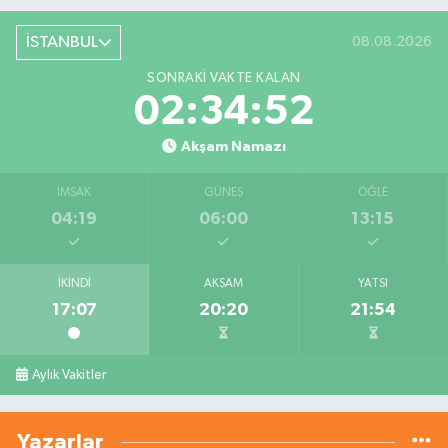
İSTANBUL
08.08.2026
SONRAKI VAKTE KALAN
02:34:51
Akşam Namazı
İMSAK
GÜNEŞ
ÖĞLE
04:19
06:00
13:15
İKINDI
AKŞAM
YATSI
17:07
20:20
21:54
Aylık Vakitler
Yazarlar