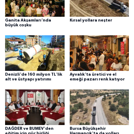
Ganita Akşamları'nda
Kırsal yollara neşter
büyük coşku
Denizli'de 160 milyon TL'lik
Ayvalık'ta üretici ve el
alt ve üstyapı yatırımı
emeği pazarı renk katıyor
DAĞDER ve BUMEV'den
Bursa Büyükşehir
eğitim için güç birliği
Harmancık'ta da yolları