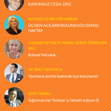
KANUNSUZ CEZA: LİNÇ
ASTROLOG NILGÜN AKMAN
ÜÇGEN AÇILARIN BULUNDUĞU ŞANSLI
HAFTA!!
GAZIANTEP VALISI KEMAL ÇEBER ÖRNEK BİR
VALİ
Ruhsal Yolculuk...
AV. ÜMIT KOYUNCU
Yarınlara ümitle bakmak için borçlanın!
EDIP TEKKOL
Sığınmacılar Türkiye'yi tehdit ediyor (!)