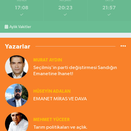
İKINDI
AKŞAM
YATSI
17:08
20:23
21:57
Aylık Vakitler
Yazarlar
MURAT AYDIN
Seçilmiş'in parti değiştirmesi Sandığın
Emanetine İhanet!
HÜSEYIN ADALAN
EMANET MİRAS VE DAVA
MEHMET YÜCEER
Tarım politikaları ve açlık.