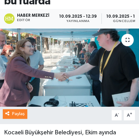
bu fuarda
HABER MERKEZI
10.09.2025 - 12:39
10.09.2025 - 12
EDITÖR
YAYINLANMA
GÜNCELLEME
Paylaş
-
+
A
A
Kocaeli Büyükşehir Belediyesi, Ekim ayında