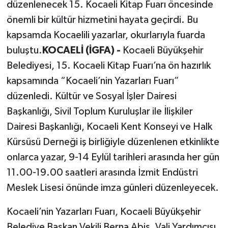
düzenlenecek 15. Kocaeli Kitap Fuarı öncesinde
önemli bir kültür hizmetini hayata geçirdi. Bu
kapsamda Kocaelili yazarlar, okurlarıyla fuarda
buluştu.
KOCAELİ (İGFA) -
Kocaeli Büyükşehir
Belediyesi, 15. Kocaeli Kitap Fuarı’na ön hazırlık
kapsamında “Kocaeli’nin Yazarları Fuarı”
düzenledi. Kültür ve Sosyal İşler Dairesi
Başkanlığı, Sivil Toplum Kuruluşlar ile İlişkiler
Dairesi Başkanlığı, Kocaeli Kent Konseyi ve Halk
Kürsüsü Derneği iş birliğiyle düzenlenen etkinlikte
onlarca yazar, 9-14 Eylül tarihleri arasında her gün
11.00-19.00 saatleri arasında İzmit Endüstri
Meslek Lisesi önünde imza günleri düzenleyecek.
Kocaeli’nin Yazarları Fuarı, Kocaeli Büyükşehir
Belediye Başkan Vekili Berna Abiş, Vali Yardımcısı