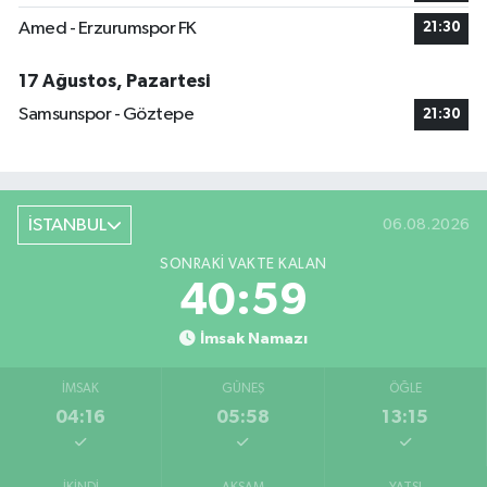
Amed - Erzurumspor FK
21:30
17 Ağustos, Pazartesi
Samsunspor - Göztepe
21:30
İSTANBUL
06.08.2026
SONRAKI VAKTE KALAN
40:58
İmsak Namazı
İMSAK
GÜNEŞ
ÖĞLE
04:16
05:58
13:15