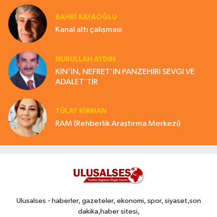
BAHRI KAYAOĞLU
Kanal altı çalışması
NURULLAH AYDIN
KİN'İN, NEFRET'İN PANZEHİRİ SEVGİ VE
ADALET'TİR
TÜLAY KİRMAN
RAM (Rehberlik Araştırma Merkezi)
Ulusalses - haberler, gazeteler, ekonomi, spor, siyaset,son
dakika,haber sitesi,