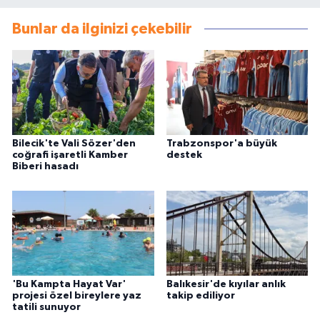
Bunlar da ilginizi çekebilir
Bilecik'te Vali Sözer'den
Trabzonspor'a büyük
coğrafi işaretli Kamber
destek
Biberi hasadı
'Bu Kampta Hayat Var'
Balıkesir'de kıyılar anlık
projesi özel bireylere yaz
takip ediliyor
tatili sunuyor