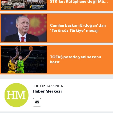
STK'lar: Kütüphane değil Müze
yapılsın!
Cumhurbaşkanı Erdoğan'dan
'Terörsüz Türkiye' mesajı
TOFAŞ potada yeni sezonu
hazır
EDITÖR HAKKINDA
Haber Merkezi