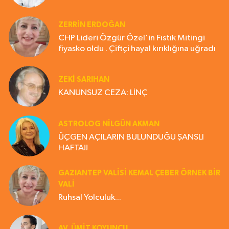
ZERRIN ERDOĞAN
CHP Lideri Özgür Özel'in Fıstık Mitingi
fiyasko oldu . Çiftçi hayal kırıklığına uğradı
ZEKI SARIHAN
KANUNSUZ CEZA: LİNÇ
ASTROLOG NILGÜN AKMAN
ÜÇGEN AÇILARIN BULUNDUĞU ŞANSLI
HAFTA!!
GAZIANTEP VALISI KEMAL ÇEBER ÖRNEK BİR
VALİ
Ruhsal Yolculuk...
AV. ÜMIT KOYUNCU