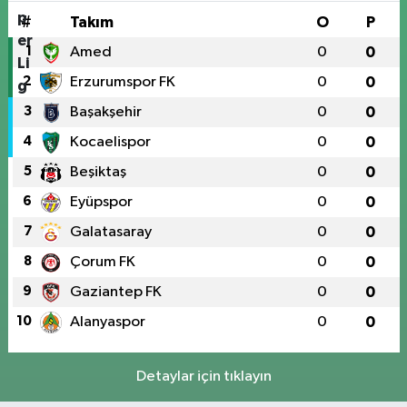
#
Takım
O
P
1
Amed
0
0
2
Erzurumspor FK
0
0
3
Başakşehir
0
0
4
Kocaelispor
0
0
5
Beşiktaş
0
0
6
Eyüpspor
0
0
7
Galatasaray
0
0
8
Çorum FK
0
0
9
Gaziantep FK
0
0
10
Alanyaspor
0
0
Detaylar için tıklayın