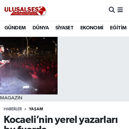
GÜNDEM
Hava Durumu
GÜNDEM
DÜNYA
SİYASET
EKONOMİ
EĞİTİM
DÜNYA
Trafik Durumu
SİYASET
Süper Lig Puan Durumu ve Fikstür
EKONOMİ
Tüm Manşetler
EĞİTİM
Son Dakika Haberleri
SAĞLIK
Haber Arşivi
MAGAZİN
HABERLER
YAŞAM
MAGAZİN
Kocaeli’nin yerel yazarları
SPOR