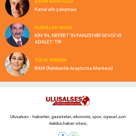
BAHRI KAYAOĞLU
Kanal altı çalışması
NURULLAH AYDIN
KİN'İN, NEFRET'İN PANZEHİRİ SEVGİ VE
ADALET'TİR
TÜLAY KİRMAN
RAM (Rehberlik Araştırma Merkezi)
Ulusalses - haberler, gazeteler, ekonomi, spor, siyaset,son
dakika,haber sitesi,