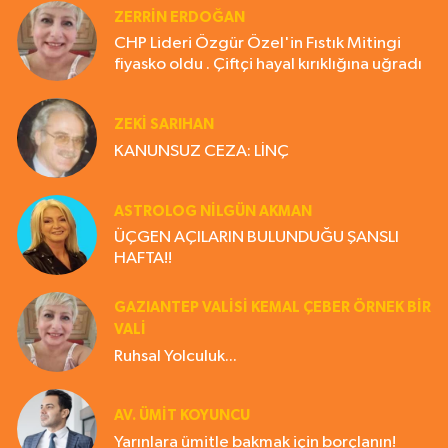
ZERRIN ERDOĞAN
CHP Lideri Özgür Özel'in Fıstık Mitingi
fiyasko oldu . Çiftçi hayal kırıklığına uğradı
ZEKI SARIHAN
KANUNSUZ CEZA: LİNÇ
ASTROLOG NILGÜN AKMAN
ÜÇGEN AÇILARIN BULUNDUĞU ŞANSLI
HAFTA!!
GAZIANTEP VALISI KEMAL ÇEBER ÖRNEK BİR
VALİ
Ruhsal Yolculuk...
AV. ÜMIT KOYUNCU
Yarınlara ümitle bakmak için borçlanın!