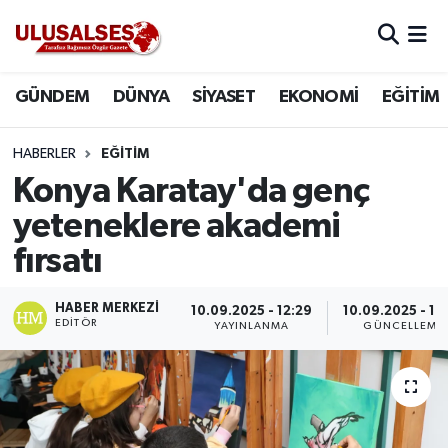
GÜNDEM
Hava Durumu
GÜNDEM
DÜNYA
SİYASET
EKONOMİ
EĞİTİM
DÜNYA
Trafik Durumu
HABERLER
EĞİTİM
SİYASET
Süper Lig Puan Durumu ve Fikstür
Konya Karatay'da genç
yeteneklere akademi
EKONOMİ
Tüm Manşetler
fırsatı
EĞİTİM
Son Dakika Haberleri
HABER MERKEZI
10.09.2025 - 12:29
10.09.2025 - 12
EDITÖR
YAYINLANMA
GÜNCELLEME
SAĞLIK
Haber Arşivi
MAGAZİN
SPOR