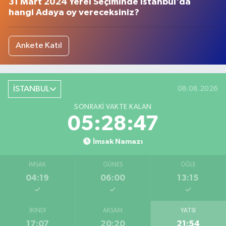
31 Mart 2024 Yerel Seçiminde İstanbul'da
hangi Adaya oy vereceksiniz?
Ankete Katıl
İSTANBUL
08.08.2026
SONRAKI VAKTE KALAN
05:28:47
İmsak Namazı
İMSAK
GÜNEŞ
ÖĞLE
04:19
06:00
13:15
İKINDI
AKŞAM
YATSI
17:07
20:20
21:54