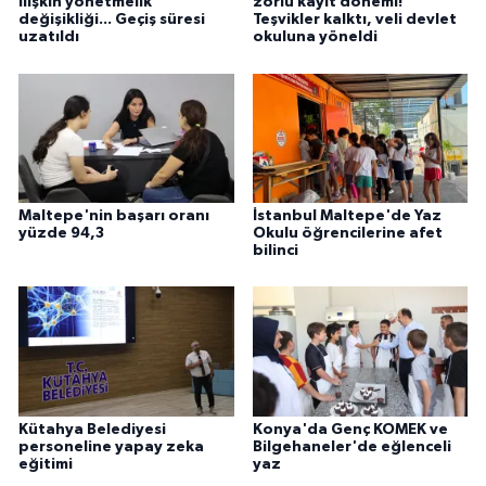
ilişkin yönetmelik
zorlu kayıt dönemi!
değişikliği... Geçiş süresi
Teşvikler kalktı, veli devlet
uzatıldı
okuluna yöneldi
Maltepe'nin başarı oranı
İstanbul Maltepe'de Yaz
yüzde 94,3
Okulu öğrencilerine afet
bilinci
Kütahya Belediyesi
Konya'da Genç KOMEK ve
personeline yapay zeka
Bilgehaneler'de eğlenceli
eğitimi
yaz