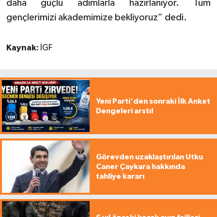
daha güçlü adımlarla hazırlanıyor. Tüm
gençlerimizi akademimize bekliyoruz” dedi.
Kaynak:
İGF
Yeni Parti'den sonraki İlk Anket
Dengeleri arstı!
Görevden uzaklaştırılan Utku
Caner Çaykara hakkında
tahliye kararı