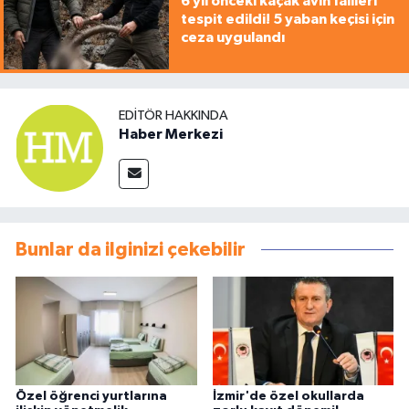
6 yıl önceki kaçak avın failleri
tespit edildi! 5 yaban keçisi için
ceza uygulandı
EDITÖR HAKKINDA
Haber Merkezi
Bunlar da ilginizi çekebilir
Özel öğrenci yurtlarına
İzmir'de özel okullarda