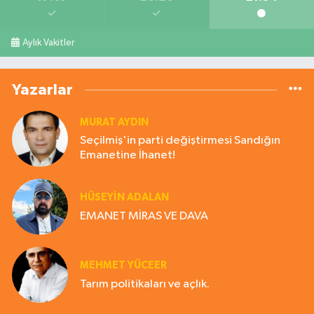
Aylık Vakitler
Yazarlar
MURAT AYDIN
Seçilmiş'in parti değiştirmesi Sandığın
Emanetine İhanet!
HÜSEYIN ADALAN
EMANET MİRAS VE DAVA
MEHMET YÜCEER
Tarım politikaları ve açlık.