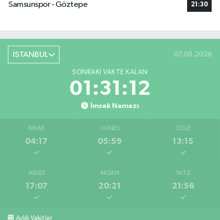
Samsunspor - Göztepe
21:30
İSTANBUL
07.08.2026
SONRAKI VAKTE KALAN
01:31:11
İmsak Namazı
İMSAK
GÜNEŞ
ÖĞLE
04:17
05:59
13:15
İKINDI
AKŞAM
YATSI
17:07
20:21
21:56
Aylık Vakitler