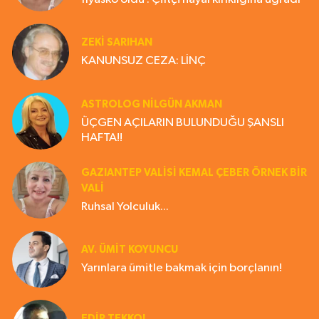
ZEKI SARIHAN
KANUNSUZ CEZA: LİNÇ
ASTROLOG NILGÜN AKMAN
ÜÇGEN AÇILARIN BULUNDUĞU ŞANSLI
HAFTA!!
GAZIANTEP VALISI KEMAL ÇEBER ÖRNEK BİR
VALİ
Ruhsal Yolculuk...
AV. ÜMIT KOYUNCU
Yarınlara ümitle bakmak için borçlanın!
EDIP TEKKOL