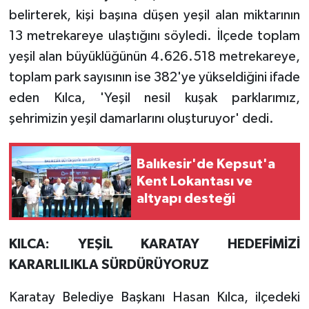
belirterek, kişi başına düşen yeşil alan miktarının
13 metrekareye ulaştığını söyledi. İlçede toplam
yeşil alan büyüklüğünün 4.626.518 metrekareye,
toplam park sayısının ise 382'ye yükseldiğini ifade
eden Kılca, 'Yeşil nesil kuşak parklarımız,
şehrimizin yeşil damarlarını oluşturuyor' dedi.
Balıkesir'de Kepsut'a
Kent Lokantası ve
altyapı desteği
KILCA: YEŞİL KARATAY HEDEFİMİZİ
KARARLILIKLA SÜRDÜRÜYORUZ
Karatay Belediye Başkanı Hasan Kılca, ilçedeki