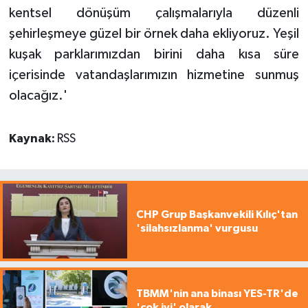
kentsel dönüşüm çalışmalarıyla düzenli
şehirleşmeye güzel bir örnek daha ekliyoruz. Yeşil
kuşak parklarımızdan birini daha kısa süre
içerisinde vatandaşlarımızın hizmetine sunmuş
olacağız.'
Kaynak:
RSS
CHP Grup Başkanvekili Kılıç'tan
'silahsızlanma' vurgusu
TBMM'nin ana binası YES-TR'de
'çok iyi' olarak