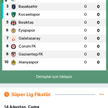
3
Başakşehir
0
0
4
Kocaelispor
0
0
5
Beşiktaş
0
0
6
Eyüpspor
0
0
7
Galatasaray
0
0
8
Çorum FK
0
0
9
Gaziantep FK
0
0
10
Alanyaspor
0
0
Detaylar için tıklayın
Süper Lig Fikstür
14 Ağustos, Cuma