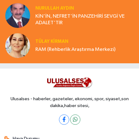
NURULLAH AYDIN
KİN'İN, NEFRET'İN PANZEHİRİ SEVGİ VE
ADALET'TİR
TÜLAY KİRMAN
RAM (Rehberlik Araştırma Merkezi)
Ulusalses - haberler, gazeteler, ekonomi, spor, siyaset,son
dakika,haber sitesi,
Hava Durumu