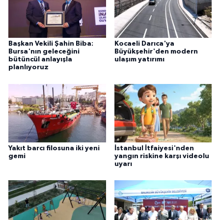
Başkan Vekili Şahin Biba:
Kocaeli Darıca'ya
Bursa'nın geleceğini
Büyükşehir'den modern
bütüncül anlayışla
ulaşım yatırımı
planlıyoruz
Yakıt barcı filosuna iki yeni
İstanbul İtfaiyesi'nden
gemi
yangın riskine karşı videolu
uyarı