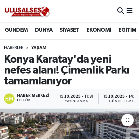
GÜNDEM
Hava Durumu
GÜNDEM
DÜNYA
SİYASET
EKONOMİ
EĞİTİM
DÜNYA
Trafik Durumu
HABERLER
YAŞAM
SİYASET
Süper Lig Puan Durumu ve Fikstür
Konya Karatay'da yeni
nefes alanı! Çimenlik Parkı
EKONOMİ
Tüm Manşetler
tamamlanıyor
EĞİTİM
Son Dakika Haberleri
HABER MERKEZI
15.10.2025 - 11:31
15.10.2025 - 14:3
EDITÖR
YAYINLANMA
GÜNCELLEME
SAĞLIK
Haber Arşivi
MAGAZİN
SPOR