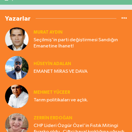
Yazarlar
MURAT AYDIN
Seçilmiş'in parti değiştirmesi Sandığın
Emanetine İhanet!
HÜSEYIN ADALAN
EMANET MİRAS VE DAVA
MEHMET YÜCEER
Tarım politikaları ve açlık.
ZERRIN ERDOĞAN
CHP Lideri Özgür Özel'in Fıstık Mitingi
fiyasko oldu . Çiftçi hayal kırıklığına uğradı