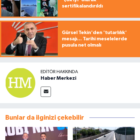
sertifikalandırıldı
Gürsel Tekin'den 'tutarlılık'
mesajı... Tarihi meselelerde
pusula net olmalı
EDITÖR HAKKINDA
Haber Merkezi
Bunlar da ilginizi çekebilir