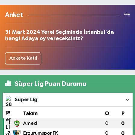
Anket
31 Mart 2024 Yerel Seçiminde İstanbul'da
hangi Adaya oy vereceksiniz?
Ankete Katıl
Süper Lig Puan Durumu
Süper Lig
#
Takım
O
P
1
Amed
0
0
2
Erzurumspor FK
0
0