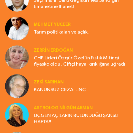
Seçilmiş'in parti değiştirmesi Sandığın
Emanetine İhanet!
MEHMET YÜCEER
Tarım politikaları ve açlık.
ZERRIN ERDOĞAN
CHP Lideri Özgür Özel'in Fıstık Mitingi
fiyasko oldu . Çiftçi hayal kırıklığına uğradı
ZEKI SARIHAN
KANUNSUZ CEZA: LİNÇ
ASTROLOG NILGÜN AKMAN
ÜÇGEN AÇILARIN BULUNDUĞU ŞANSLI
HAFTA!!