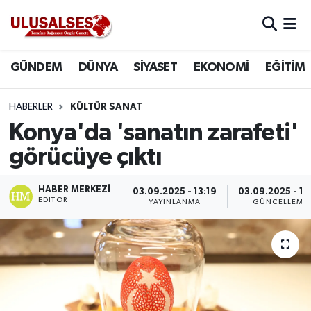
GÜNDEM
Hava Durumu
GÜNDEM
DÜNYA
SİYASET
EKONOMİ
EĞİTİM
DÜNYA
Trafik Durumu
HABERLER
KÜLTÜR SANAT
SİYASET
Süper Lig Puan Durumu ve Fikstür
Konya'da 'sanatın zarafeti'
görücüye çıktı
EKONOMİ
Tüm Manşetler
HABER MERKEZI
03.09.2025 - 13:19
03.09.2025 - 13
EĞİTİM
Son Dakika Haberleri
EDITÖR
YAYINLANMA
GÜNCELLEME
SAĞLIK
Haber Arşivi
MAGAZİN
SPOR