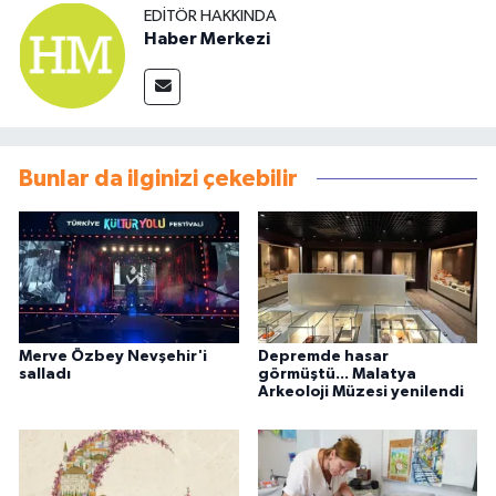
EDITÖR HAKKINDA
Haber Merkezi
Bunlar da ilginizi çekebilir
Merve Özbey Nevşehir'i
Depremde hasar
salladı
görmüştü... Malatya
Arkeoloji Müzesi yenilendi