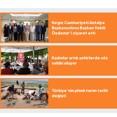
Kırgız Cumhuriyeti Antalya
Başkonsolosu Başkan Vekili
Özdemir'i ziyaret etti
Kadınlar artık şehirlerde söz
sahibi oluyor
Türkiye'nin planlı tarım tarihi
değişti