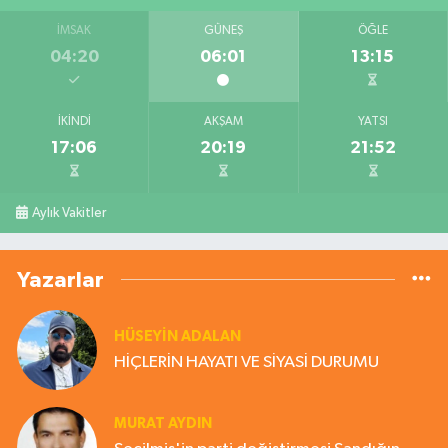
İMSAK
GÜNEŞ
ÖĞLE
04:20
06:01
13:15
İKINDI
AKŞAM
YATSI
17:06
20:19
21:52
Aylık Vakitler
Yazarlar
HÜSEYIN ADALAN
HİÇLERİN HAYATI VE SİYASİ DURUMU
MURAT AYDIN