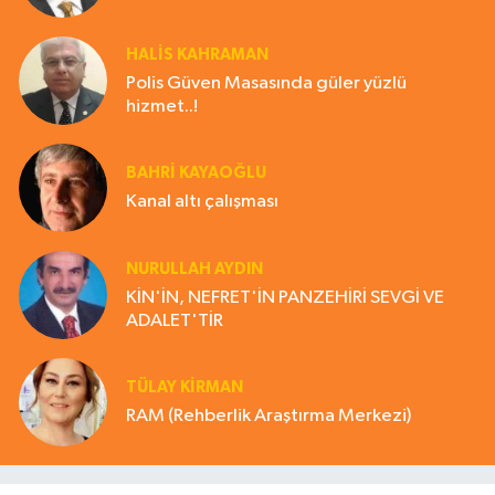
HALIS KAHRAMAN
Polis Güven Masasında güler yüzlü
hizmet..!
BAHRI KAYAOĞLU
Kanal altı çalışması
NURULLAH AYDIN
KİN'İN, NEFRET'İN PANZEHİRİ SEVGİ VE
ADALET'TİR
TÜLAY KİRMAN
RAM (Rehberlik Araştırma Merkezi)