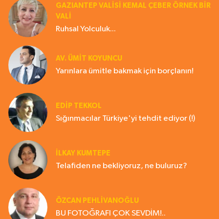
GAZIANTEP VALISI KEMAL ÇEBER ÖRNEK BİR
VALİ
Ruhsal Yolculuk...
AV. ÜMIT KOYUNCU
Yarınlara ümitle bakmak için borçlanın!
EDIP TEKKOL
Sığınmacılar Türkiye'yi tehdit ediyor (!)
İLKAY KUMTEPE
Telafiden ne bekliyoruz, ne buluruz?
ÖZCAN PEHLİVANOĞLU
BU FOTOĞRAFI ÇOK SEVDİM!..