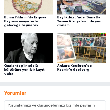
Bursa Yıldırım'da Erguvan
Beylikdüzü'nde 'Sanatla
Bayramı minyatürle
Yaşam Atölyeleri'nde yeni
geleceğe taşınacak
dönem
Gaziantep'in sözlü
Ankara Keçiören'de
kültürüne yeni bir kayıt
Keşmir'e özel sergi
daha
Yorumlar