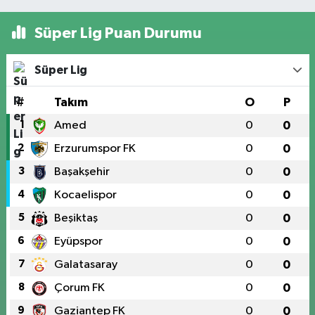
Süper Lig Puan Durumu
Süper Lig
#
Takım
O
P
1
Amed
0
0
2
Erzurumspor FK
0
0
3
Başakşehir
0
0
4
Kocaelispor
0
0
5
Beşiktaş
0
0
6
Eyüpspor
0
0
7
Galatasaray
0
0
8
Çorum FK
0
0
9
Gaziantep FK
0
0