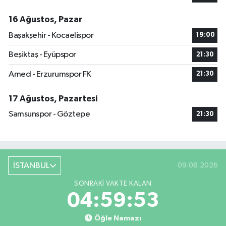
16 Ağustos, Pazar
Başakşehir - Kocaelispor
19:00
Beşiktaş - Eyüpspor
21:30
Amed - Erzurumspor FK
21:30
17 Ağustos, Pazartesi
Samsunspor - Göztepe
21:30
İSTANBUL
09.08.2026
SONRAKI VAKTE KALAN
04:59:53
Öğle Namazı