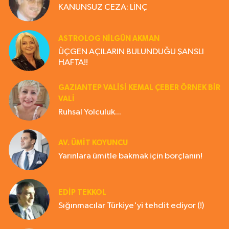
KANUNSUZ CEZA: LİNÇ
ASTROLOG NILGÜN AKMAN
ÜÇGEN AÇILARIN BULUNDUĞU ŞANSLI
HAFTA!!
GAZIANTEP VALISI KEMAL ÇEBER ÖRNEK BİR
VALİ
Ruhsal Yolculuk...
AV. ÜMIT KOYUNCU
Yarınlara ümitle bakmak için borçlanın!
EDIP TEKKOL
Sığınmacılar Türkiye'yi tehdit ediyor (!)