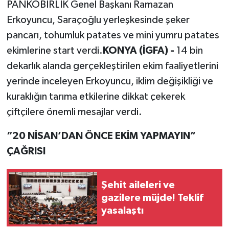
PANKOBİRLİK Genel Başkanı Ramazan
Erkoyuncu, Saraçoğlu yerleşkesinde şeker
pancarı, tohumluk patates ve mini yumru patates
ekimlerine start verdi.
KONYA (İGFA) -
14 bin
dekarlık alanda gerçekleştirilen ekim faaliyetlerini
yerinde inceleyen Erkoyuncu, iklim değişikliği ve
kuraklığın tarıma etkilerine dikkat çekerek
çiftçilere önemli mesajlar verdi.
“20 NİSAN’DAN ÖNCE EKİM YAPMAYIN”
ÇAĞRISI
Şehit aileleri ve
gazilere müjde! Teklif
yasalaştı