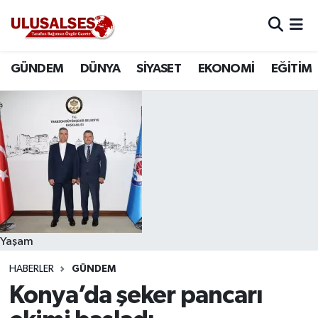
GÜNDEM
Hava Durumu
GÜNDEM
DÜNYA
SİYASET
EKONOMİ
EĞİTİM
DÜNYA
Trafik Durumu
SİYASET
Süper Lig Puan Durumu ve Fikstür
EKONOMİ
Tüm Manşetler
EĞİTİM
Son Dakika Haberleri
SAĞLIK
Haber Arşivi
Yaşam
HABERLER
GÜNDEM
MAGAZİN
Konya’da şeker pancarı
SPOR