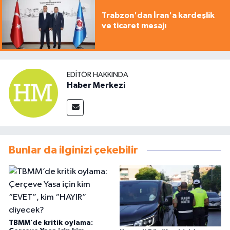
Trabzon'dan İran'a kardeşlik
ve ticaret mesajı
EDITÖR HAKKINDA
Haber Merkezi
Bunlar da ilginizi çekebilir
TBMM’de kritik oylama: