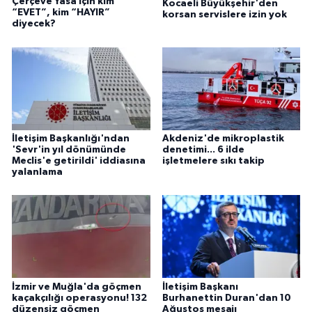
Çerçeve Yasa için kim
Kocaeli Büyükşehir'den
“EVET”, kim “HAYIR”
korsan servislere izin yok
diyecek?
İletişim Başkanlığı'ndan
Akdeniz'de mikroplastik
'Sevr'in yıl dönümünde
denetimi... 6 ilde
Meclis'e getirildi' iddiasına
işletmelere sıkı takip
yalanlama
İzmir ve Muğla'da göçmen
İletişim Başkanı
kaçakçılığı operasyonu! 132
Burhanettin Duran'dan 10
düzensiz göçmen
Ağustos mesajı