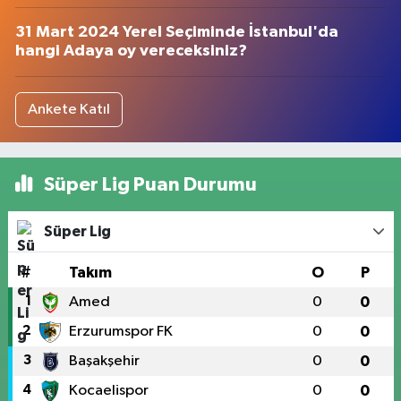
31 Mart 2024 Yerel Seçiminde İstanbul'da
hangi Adaya oy vereceksiniz?
Ankete Katıl
Süper Lig Puan Durumu
Süper Lig
#
Takım
O
P
1
Amed
0
0
2
Erzurumspor FK
0
0
3
Başakşehir
0
0
4
Kocaelispor
0
0