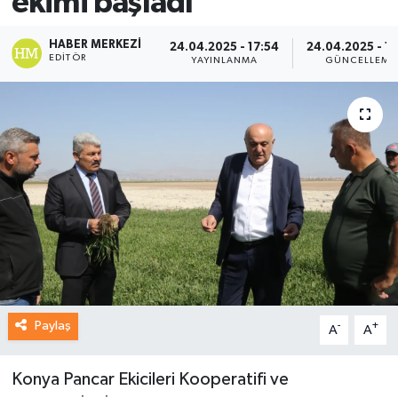
ekimi başladı
HABER MERKEZI
24.04.2025 - 17:54
24.04.2025 - 17
EDITÖR
YAYINLANMA
GÜNCELLEME
Paylaş
-
+
A
A
Konya Pancar Ekicileri Kooperatifi ve