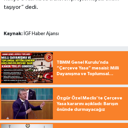
taşıyor” dedi.
Kaynak:
İGF Haber Ajansı
TBMM Genel Kurulu’nda
“Çerçeve Yasa” mesaisi: Milli
Dayanışma ve Toplumsal
Bütünleşme Teklifi gündemde
Özgür Özel Meclis’te Çerçeve
Yasa kararını açıkladı: Barışın
önünde durmayacağız