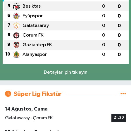
5
Beşiktaş
0
0
6
Eyüpspor
0
0
7
Galatasaray
0
0
8
Çorum FK
0
0
9
Gaziantep FK
0
0
10
Alanyaspor
0
0
Detaylar için tıklayın
Süper Lig Fikstür
14 Ağustos, Cuma
Galatasaray - Çorum FK
21:30