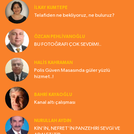
İLKAY KUMTEPE
Telafiden ne bekliyoruz, ne buluruz?
ÖZCAN PEHLİVANOĞLU
BU FOTOĞRAFI ÇOK SEVDİM!..
HALIS KAHRAMAN
Polis Güven Masasında güler yüzlü
hizmet..!
BAHRI KAYAOĞLU
Kanal altı çalışması
NURULLAH AYDIN
KİN'İN, NEFRET'İN PANZEHİRİ SEVGİ VE