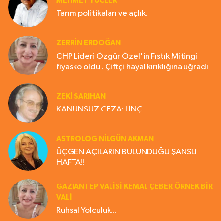
MEHMET YÜCEER
Tarım politikaları ve açlık.
ZERRIN ERDOĞAN
CHP Lideri Özgür Özel'in Fıstık Mitingi
fiyasko oldu . Çiftçi hayal kırıklığına uğradı
ZEKI SARIHAN
KANUNSUZ CEZA: LİNÇ
ASTROLOG NILGÜN AKMAN
ÜÇGEN AÇILARIN BULUNDUĞU ŞANSLI
HAFTA!!
GAZIANTEP VALISI KEMAL ÇEBER ÖRNEK BİR
VALİ
Ruhsal Yolculuk...