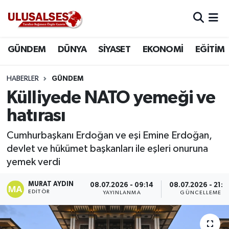
GÜNDEM
Hava Durumu
GÜNDEM
DÜNYA
SİYASET
EKONOMİ
EĞİTİM
DÜNYA
Trafik Durumu
HABERLER
GÜNDEM
SİYASET
Süper Lig Puan Durumu ve Fikstür
Külliyede NATO yemeği ve
hatırası
EKONOMİ
Tüm Manşetler
Cumhurbaşkanı Erdoğan ve eşi Emine Erdoğan,
EĞİTİM
Son Dakika Haberleri
devlet ve hükümet başkanları ile eşleri onuruna
yemek verdi
SAĞLIK
Haber Arşivi
MURAT AYDIN
08.07.2026 - 09:14
08.07.2026 - 21:4
EDITÖR
YAYINLANMA
GÜNCELLEME
MAGAZİN
SPOR