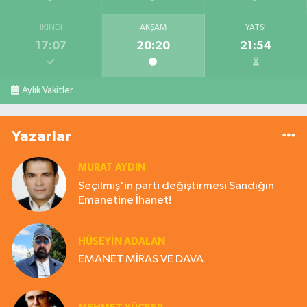
İKINDI
AKŞAM
YATSI
17:07
20:20
21:54
Aylık Vakitler
Yazarlar
MURAT AYDIN
Seçilmiş'in parti değiştirmesi Sandığın
Emanetine İhanet!
HÜSEYIN ADALAN
EMANET MİRAS VE DAVA