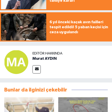
tahliye kararı
6 yıl önceki kaçak avın failleri
tespit edildi! 5 yaban keçisi için
ceza uygulandı
EDITÖR HAKKINDA
Murat AYDIN
Bunlar da ilginizi çekebilir