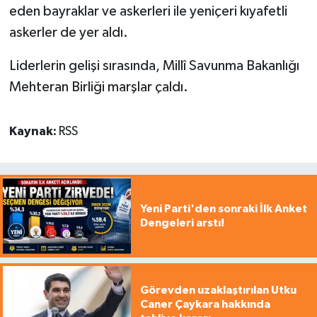
eden bayraklar ve askerleri ile yeniçeri kıyafetli
askerler de yer aldı.
Liderlerin gelişi sırasında, Millî Savunma Bakanlığı
Mehteran Birliği marşlar çaldı.
Kaynak:
RSS
Yeni Parti'den sonraki İlk Anket
Dengeleri arstı!
Görevden uzaklaştırılan Utku
Caner Çaykara hakkında