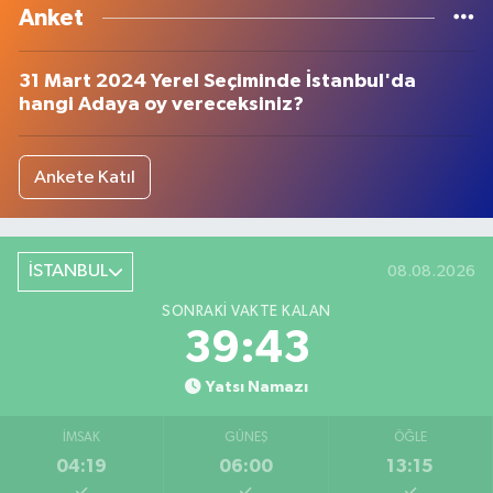
Anket
31 Mart 2024 Yerel Seçiminde İstanbul'da
hangi Adaya oy vereceksiniz?
Ankete Katıl
İSTANBUL
08.08.2026
SONRAKI VAKTE KALAN
39:42
Yatsı Namazı
İMSAK
GÜNEŞ
ÖĞLE
04:19
06:00
13:15