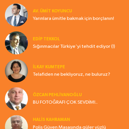
AV. ÜMIT KOYUNCU
Yarınlara ümitle bakmak için borçlanın!
EDIP TEKKOL
Sığınmacılar Türkiye'yi tehdit ediyor (!)
İLKAY KUMTEPE
Telafiden ne bekliyoruz, ne buluruz?
ÖZCAN PEHLİVANOĞLU
BU FOTOĞRAFI ÇOK SEVDİM!..
HALIS KAHRAMAN
Polis Güven Masasında güler yüzlü