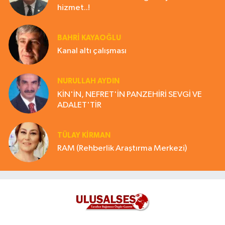
hizmet..!
BAHRI KAYAOĞLU
Kanal altı çalışması
NURULLAH AYDIN
KİN'İN, NEFRET'İN PANZEHİRİ SEVGİ VE
ADALET'TİR
TÜLAY KİRMAN
RAM (Rehberlik Araştırma Merkezi)