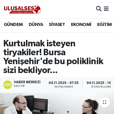
GÜNDEM
Hava Durumu
GÜNDEM
DÜNYA
SİYASET
EKONOMİ
EĞİTİM
DÜNYA
Trafik Durumu
Kurtulmak isteyen
SİYASET
Süper Lig Puan Durumu ve Fikstür
tiryakiler! Bursa
EKONOMİ
Tüm Manşetler
Yenişehir'de bu poliklinik
sizi bekliyor...
EĞİTİM
Son Dakika Haberleri
HABER MERKEZI
04.11.2025 - 07:55
04.11.2025 - 10:
SAĞLIK
Haber Arşivi
EDITÖR
YAYINLANMA
GÜNCELLEME
MAGAZİN
SPOR