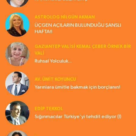
ASTROLOG NILGÜN AKMAN
ÜÇGEN AÇILARIN BULUNDUĞU ŞANSLI
HAFTA!!
GAZIANTEP VALISI KEMAL ÇEBER ÖRNEK BİR
VALİ
Ruhsal Yolculuk...
AV. ÜMIT KOYUNCU
Yarınlara ümitle bakmak için borçlanın!
EDIP TEKKOL
Sığınmacılar Türkiye'yi tehdit ediyor (!)