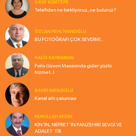
İLKAY KUMTEPE
Telafiden ne bekliyoruz, ne buluruz?
ÖZCAN PEHLİVANOĞLU
BU FOTOĞRAFI ÇOK SEVDİM!..
HALIS KAHRAMAN
Polis Güven Masasında güler yüzlü
hizmet..!
BAHRI KAYAOĞLU
Kanal altı çalışması
NURULLAH AYDIN
KİN'İN, NEFRET'İN PANZEHİRİ SEVGİ VE
ADALET'TİR