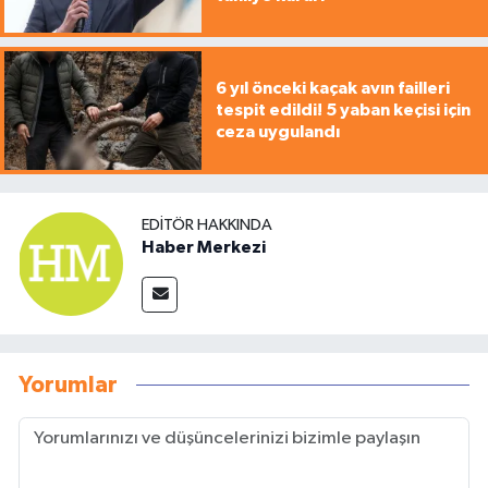
6 yıl önceki kaçak avın failleri
tespit edildi! 5 yaban keçisi için
ceza uygulandı
EDITÖR HAKKINDA
Haber Merkezi
Yorumlar