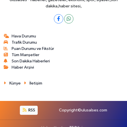
dakika,haber sitesi,
Hava Durumu
Trafik Durumu
Puan Durumu ve Fikstür
Tüm Manşetler
Son Dakika Haberleri
Haber Arşivi
Künye
İletişim
RSS
Copyright©ulusalses.com