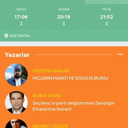
İKINDI
AKŞAM
YATSI
17:06
20:19
21:52
Aylık Vakitler
Yazarlar
HÜSEYIN ADALAN
HİÇLERİN HAYATI VE SİYASİ DURUMU
MURAT AYDIN
Seçilmiş'in parti değiştirmesi Sandığın
Emanetine İhanet!
MEHMET YÜCEER