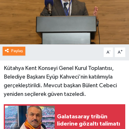
Paylaş
-
+
A
A
Kütahya Kent Konseyi Genel Kurul Toplantısı,
Belediye Başkanı Eyüp Kahveci'nin katılımıyla
gerçekleştirildi. Mevcut başkan Bülent Cebeci
yeniden seçilerek güven tazeledi.
Galatasaray tribün
liderine gözaltı talimatı