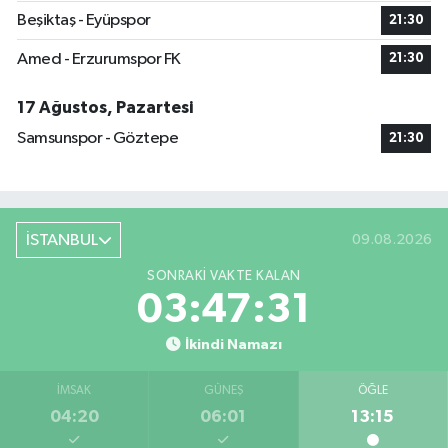
Beşiktaş - Eyüpspor
21:30
Amed - Erzurumspor FK
21:30
17 Ağustos, Pazartesi
Samsunspor - Göztepe
21:30
İSTANBUL
09.08.2026
SONRAKI VAKTE KALAN
03:47:30
İkindi Namazı
İMSAK
GÜNEŞ
ÖĞLE
04:20
06:01
13:15