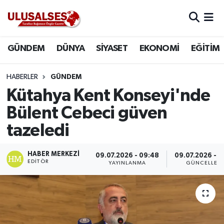
GÜNDEM
Hava Durumu
GÜNDEM
DÜNYA
SİYASET
EKONOMİ
EĞİTİM
DÜNYA
Trafik Durumu
HABERLER
GÜNDEM
SİYASET
Süper Lig Puan Durumu ve Fikstür
Kütahya Kent Konseyi'nde
Bülent Cebeci güven
EKONOMİ
Tüm Manşetler
tazeledi
EĞİTİM
Son Dakika Haberleri
HABER MERKEZI
09.07.2026 - 09:48
09.07.2026 - 0
EDITÖR
YAYINLANMA
GÜNCELLEM
SAĞLIK
Haber Arşivi
MAGAZİN
SPOR