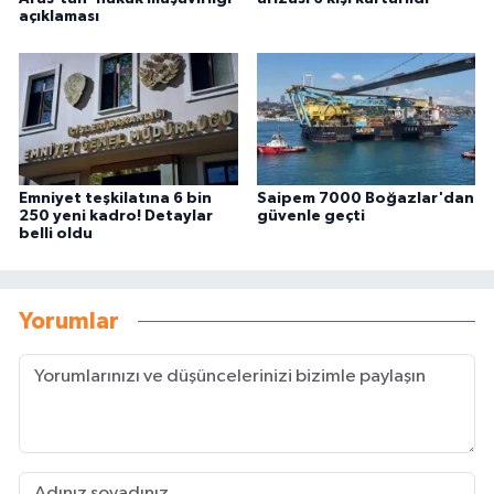
açıklaması
Emniyet teşkilatına 6 bin
Saipem 7000 Boğazlar'dan
250 yeni kadro! Detaylar
güvenle geçti
belli oldu
Yorumlar