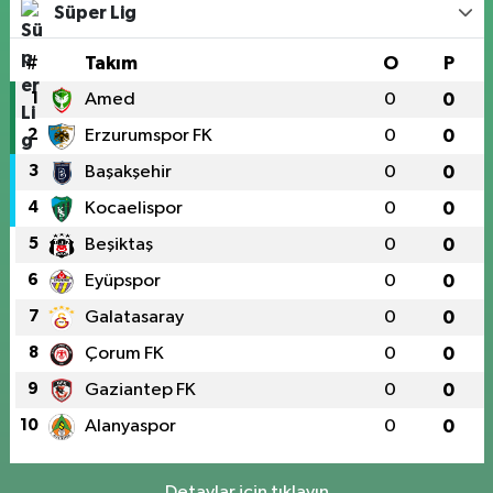
Süper Lig
#
Takım
O
P
1
Amed
0
0
2
Erzurumspor FK
0
0
3
Başakşehir
0
0
4
Kocaelispor
0
0
5
Beşiktaş
0
0
6
Eyüpspor
0
0
7
Galatasaray
0
0
8
Çorum FK
0
0
9
Gaziantep FK
0
0
10
Alanyaspor
0
0
Detaylar için tıklayın