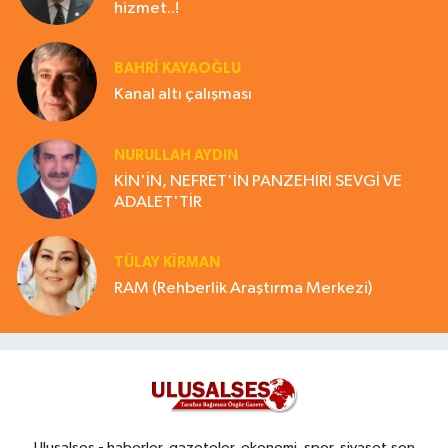
hizmet..!
BAHRI KAYAOĞLU
Kanal altı çalışması
NURULLAH AYDIN
KİN'İN, NEFRET'İN PANZEHİRİ SEVGİ VE
ADALET'TİR
TÜLAY KİRMAN
RAM (Rehberlik Araştırma Merkezi)
Ulusalses - haberler, gazeteler, ekonomi, spor, siyaset,son