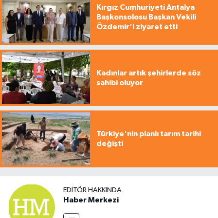
Kırgız Cumhuriyeti Antalya
Başkonsolosu Başkan Vekili
Özdemir'i ziyaret etti
Kadınlar artık şehirlerde söz
sahibi oluyor
Türkiye'nin planlı tarım tarihi
değişti
EDITÖR HAKKINDA
Haber Merkezi