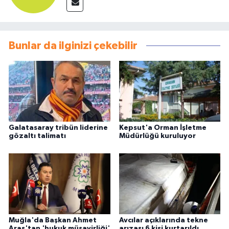
Bunlar da ilginizi çekebilir
Galatasaray tribün liderine
Kepsut'a Orman İşletme
gözaltı talimatı
Müdürlüğü kuruluyor
Muğla'da Başkan Ahmet
Avcılar açıklarında tekne
Aras'tan 'hukuk müşavirliği'
arızası 6 kişi kurtarıldı