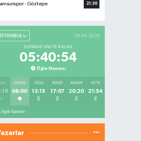
amsunspor - Göztepe
21:30
İSTANBUL
08.08.2026
SONRAKI VAKTE KALAN
05:40:53
Öğle Namazı
SAK
GÜNEŞ
ÖĞLE
İKINDI
AKŞAM
YATSI
:19
06:00
13:15
17:07
20:20
21:54
Aylık Vakitler
Yazarlar