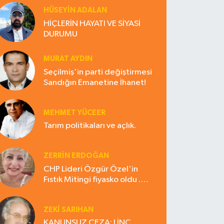
HÜSEYIN ADALAN
HİÇLERİN HAYATI VE SİYASİ
DURUMU
MURAT AYDIN
Seçilmiş'in parti değiştirmesi
Sandığın Emanetine İhanet!
MEHMET YÜCEER
Tarım politikaları ve açlık.
ZERRIN ERDOĞAN
CHP Lideri Özgür Özel'in
Fıstık Mitingi fiyasko oldu .
Çiftçi hayal kırıklığına uğradı
ZEKI SARIHAN
KANUNSUZ CEZA: LİNÇ