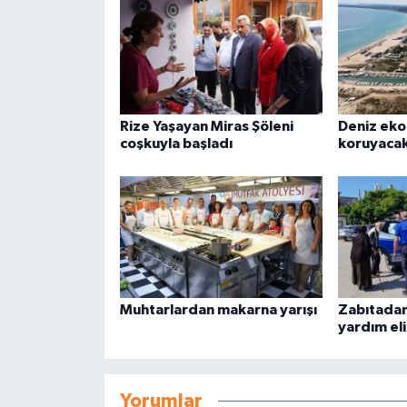
Rize Yaşayan Miras Şöleni
Deniz eko
coşkuyla başladı
koruyacak
Muhtarlardan makarna yarışı
Zabıtadan 
yardım eli
Yorumlar