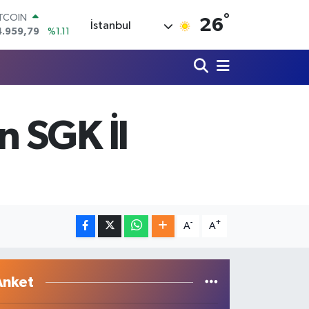
4.959,79
%1.11
°
26
OLAR
İstanbul
7,7436
%0.18
URO
5,2510
%0.32
TERLİN
4,4811
%0.38
RAM ALTIN
 SGK İl
660.55
%0.03
İST100
3.779
%-14
-
+
A
A
Anket