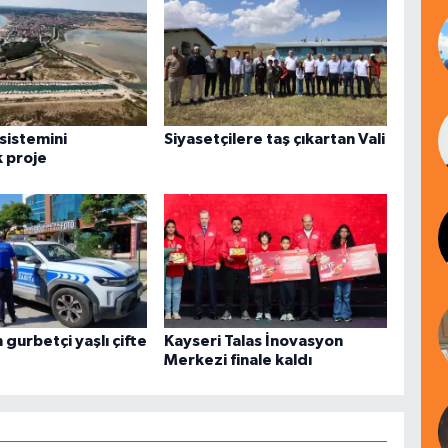
sistemini
Siyasetçilere taş çıkartan Vali
 proje
gurbetçi yaşlı çifte
Kayseri Talas İnovasyon
Merkezi finale kaldı