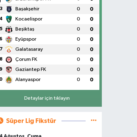
3
Başakşehir
0
0
4
Kocaelispor
0
0
5
Beşiktaş
0
0
6
Eyüpspor
0
0
7
Galatasaray
0
0
8
Çorum FK
0
0
9
Gaziantep FK
0
0
0
Alanyaspor
0
0
Detaylar için tıklayın
Süper Lig Fikstür
4 Ağustos, Cuma