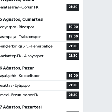
alatasaray - Çorum FK
21:30
5 Ağustos, Cumartesi
onyaspor - Rizespor
19:00
asımpaşa - Trabzonspor
19:00
ençlerbirliği S.K. - Fenerbahçe
21:30
aziantep FK - Alanyaspor
21:30
6 Ağustos, Pazar
aşakşehir - Kocaelispor
19:00
eşiktaş - Eyüpspor
21:30
med - Erzurumspor FK
21:30
7 Ağustos, Pazartesi