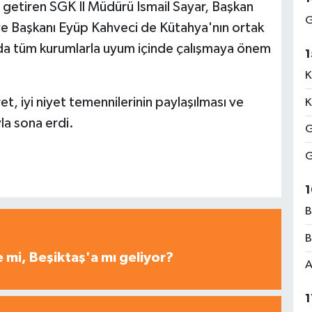
getiren SGK İl Müdürü İsmail Sayar, Başkan
G
e Başkanı Eyüp Kahveci de Kütahya'nın ortak
da tüm kurumlarla uyum içinde çalışmaya önem
1
K
, iyi niyet temennilerinin paylaşılması ve
K
la sona erdi.
G
G
1
B
B
 mi, Beşiktaş'a mı geliyor?
A
1