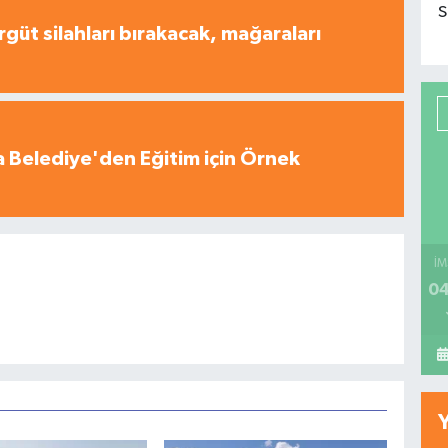
S
rgüt silahları bırakacak, mağaraları
 Belediye'den Eğitim için Örnek
İM
04