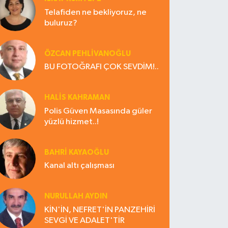
Telafiden ne bekliyoruz, ne
buluruz?
ÖZCAN PEHLİVANOĞLU
BU FOTOĞRAFI ÇOK SEVDİM!..
HALIS KAHRAMAN
Polis Güven Masasında güler
yüzlü hizmet..!
BAHRI KAYAOĞLU
Kanal altı çalışması
NURULLAH AYDIN
KİN'İN, NEFRET'İN PANZEHİRİ
SEVGİ VE ADALET'TİR