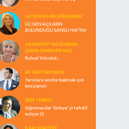
ASTROLOG NILGÜN AKMAN
ÜÇGEN AÇILARIN
BULUNDUĞU ŞANSLI HAFTA!!
GAZIANTEP VALISI KEMAL
ÇEBER ÖRNEK BİR VALİ
Ruhsal Yolculuk...
AV. ÜMIT KOYUNCU
Yarınlara ümitle bakmak için
borçlanın!
EDIP TEKKOL
Sığınmacılar Türkiye'yi tehdit
ediyor (!)
İLKAY KUMTEPE