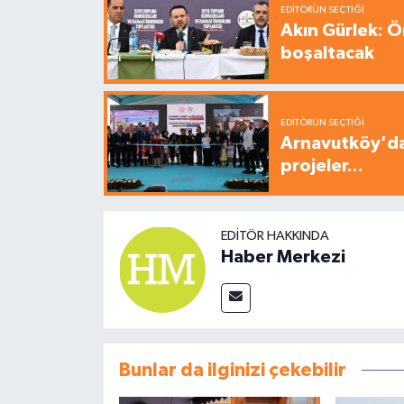
EDITÖRÜN SEÇTIĞI
Akın Gürlek: Ö
boşaltacak
EDITÖRÜN SEÇTIĞI
Arnavutköy'da
projeler...
EDITÖR HAKKINDA
Haber Merkezi
Bunlar da ilginizi çekebilir