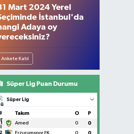
31 Mart 2024 Yerel
Seçiminde İstanbul'da
hangi Adaya oy
vereceksiniz?
Ankete Katıl
Süper Lig Puan Durumu
Süper Lig
#
Takım
O
P
1
Amed
0
0
2
Erzurumspor FK
0
0