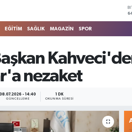
6
D
4
E
5
EĞİTİM
SAĞLIK
MAGAZİN
SPOR
S
6
G
aşkan Kahveci'den
6
B
1
r'a nezaket
08.07.2026 - 14:40
1 DK
GÜNCELLEME
OKUNMA SÜRESI