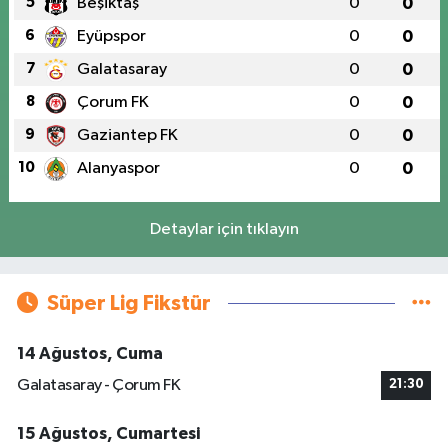
5
Beşiktaş
0
0
6
Eyüpspor
0
0
7
Galatasaray
0
0
8
Çorum FK
0
0
9
Gaziantep FK
0
0
10
Alanyaspor
0
0
Detaylar için tıklayın
Süper Lig Fikstür
14 Ağustos, Cuma
Galatasaray - Çorum FK
21:30
15 Ağustos, Cumartesi