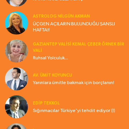
ASTROLOG NILGÜN AKMAN
ÜÇGEN AÇILARIN BULUNDUĞU ŞANSLI
HAFTA!!
GAZIANTEP VALISI KEMAL ÇEBER ÖRNEK BİR
VALİ
Ruhsal Yolculuk...
AV. ÜMIT KOYUNCU
Yarınlara ümitle bakmak için borçlanın!
EDIP TEKKOL
Sığınmacılar Türkiye'yi tehdit ediyor (!)