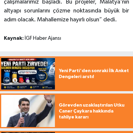
çalışmalarımız başladı. Bu projeler, Malatya'nın
altyapı sorunlarını çözme noktasında büyük bir
adım olacak. Mahallemize hayırlı olsun” dedi.
Kaynak:
İGF Haber Ajansı
Yeni Parti'den sonraki İlk Anket
Dengeleri arstı!
Görevden uzaklaştırılan Utku
Caner Çaykara hakkında
tahliye kararı