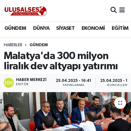
GÜNDEM
Hava Durumu
GÜNDEM
DÜNYA
SİYASET
EKONOMİ
EĞİTİM
DÜNYA
Trafik Durumu
HABERLER
GÜNDEM
SİYASET
Süper Lig Puan Durumu ve Fikstür
Malatya'da 300 milyon
liralık dev altyapı yatırımı
EKONOMİ
Tüm Manşetler
HABER MERKEZI
25.04.2025 - 16:41
25.04.2025 - 16
EĞİTİM
Son Dakika Haberleri
EDITÖR
YAYINLANMA
GÜNCELLEME
SAĞLIK
Haber Arşivi
MAGAZİN
SPOR