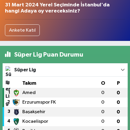
31 Mart 2024 Yerel Seçiminde İstanbul'da
hangi Adaya oy vereceksiniz?
Ankete Katıl
Süper Lig Puan Durumu
Süper Lig
#
Takım
O
P
1
Amed
0
0
2
Erzurumspor FK
0
0
3
Başakşehir
0
0
4
Kocaelispor
0
0