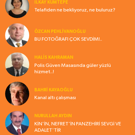
İLKAY KUMTEPE
Telafiden ne bekliyoruz, ne buluruz?
ÖZCAN PEHLİVANOĞLU
BU FOTOĞRAFI ÇOK SEVDİM!..
HALIS KAHRAMAN
Polis Güven Masasında güler yüzlü
hizmet..!
BAHRI KAYAOĞLU
Kanal altı çalışması
NURULLAH AYDIN
KİN'İN, NEFRET'İN PANZEHİRİ SEVGİ VE
ADALET'TİR