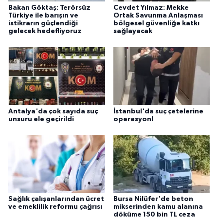
Bakan Göktaş: Terörsüz
Cevdet Yılmaz: Mekke
Türkiye ile barışın ve
Ortak Savunma Anlaşması
istikrarın güçlendiği
bölgesel güvenliğe katkı
gelecek hedefliyoruz
sağlayacak
Antalya'da çok sayıda suç
İstanbul'da suç çetelerine
unsuru ele geçirildi
operasyon!
Sağlık çalışanlarından ücret
Bursa Nilüfer'de beton
ve emeklilik reformu çağrısı
mikserinden kamu alanına
döküme 150 bin TL ceza