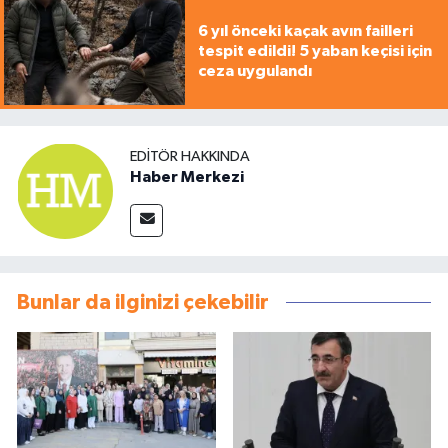
6 yıl önceki kaçak avın failleri
tespit edildi! 5 yaban keçisi için
ceza uygulandı
EDITÖR HAKKINDA
Haber Merkezi
Bunlar da ilginizi çekebilir