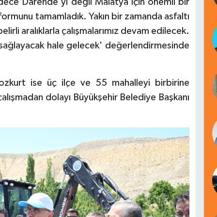
adece Darende'yi değil Malatya için önemli bir
atformunu tamamladık. Yakın bir zamanda asfaltı
lirli aralıklarla çalışmalarımız devam edilecek.
nı sağlayacak hale gelecek' değerlendirmesinde
zkurt ise üç ilçe ve 55 mahalleyi birbirine
çalışmadan dolayı Büyükşehir Belediye Başkanı