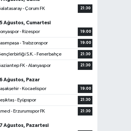
alatasaray - Çorum FK
21:30
5 Ağustos, Cumartesi
onyaspor - Rizespor
19:00
asımpaşa - Trabzonspor
19:00
ençlerbirliği S.K. - Fenerbahçe
21:30
aziantep FK - Alanyaspor
21:30
6 Ağustos, Pazar
aşakşehir - Kocaelispor
19:00
eşiktaş - Eyüpspor
21:30
med - Erzurumspor FK
21:30
7 Ağustos, Pazartesi