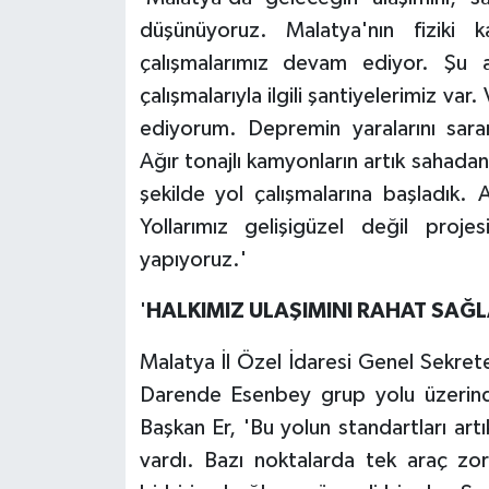
düşünüyoruz. Malatya'nın fiziki k
çalışmalarımız devam ediyor. Şu
çalışmalarıyla ilgili şantiyelerimiz va
ediyorum. Depremin yaralarını sara
Ağır tonajlı kamyonların artık sahadan
şekilde yol çalışmalarına başladık. 
Yollarımız gelişigüzel değil proje
yapıyoruz.'
'
HALKIMIZ ULAŞIMINI RAHAT SAĞ
Malatya İl Özel İdaresi Genel Sekret
Darende Esenbey grup yolu üzerinde
Başkan Er, 'Bu yolun standartları artık 
vardı. Bazı noktalarda tek araç zo