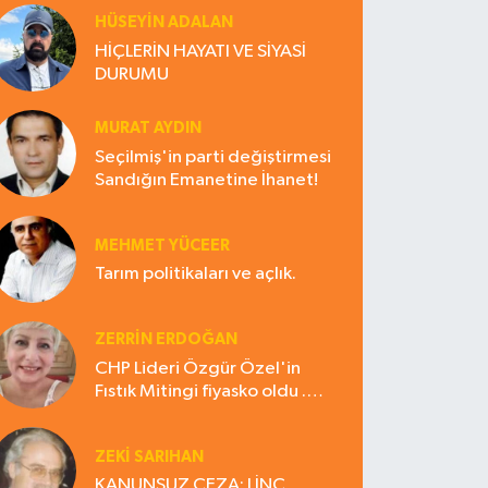
HÜSEYIN ADALAN
HİÇLERİN HAYATI VE SİYASİ
DURUMU
MURAT AYDIN
Seçilmiş'in parti değiştirmesi
Sandığın Emanetine İhanet!
MEHMET YÜCEER
Tarım politikaları ve açlık.
ZERRIN ERDOĞAN
CHP Lideri Özgür Özel'in
Fıstık Mitingi fiyasko oldu .
Çiftçi hayal kırıklığına uğradı
ZEKI SARIHAN
KANUNSUZ CEZA: LİNÇ