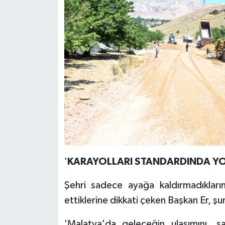
'
KARAYOLLARI STANDARDINDA YO
Şehri sadece ayağa kaldırmadıkları
ettiklerine dikkati çeken Başkan Er, şu
'Malatya'da geleceğin ulaşımını, san