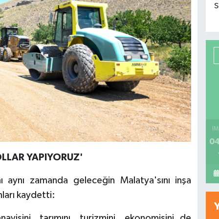
S
İM
04
LLAR YAPIYORUZ'
nı aynı zamanda geleceğin Malatya'sını inşa
nları kaydetti:
ayisini, tarımını, turizmini, ekonomisini de