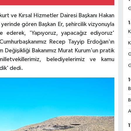
G
urt ve Kırsal Hizmetler Dairesi Başkanı Hakan
1
 yerinde gören Başkan Er, şehircilik vizyonuyla
K
ade ederek, 'Yapıyoruz, yapacağız ediyoruz'
 Cumhurbaşkanımız Recep Tayyip Erdoğan'ın
K
klim Değişikliği Bakanımız Murat Kurum'un pratik
G
lletvekillerimiz, belediyelerimiz ve kamu
G
rdik' dedi.
1
B
B
A
1