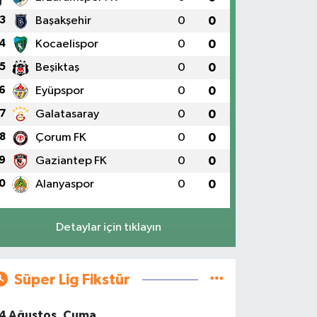
3
Başakşehir
0
0
4
Kocaelispor
0
0
5
Beşiktaş
0
0
6
Eyüpspor
0
0
7
Galatasaray
0
0
8
Çorum FK
0
0
9
Gaziantep FK
0
0
0
Alanyaspor
0
0
Detaylar için tıklayın
Süper Lig Fikstür
4 Ağustos, Cuma