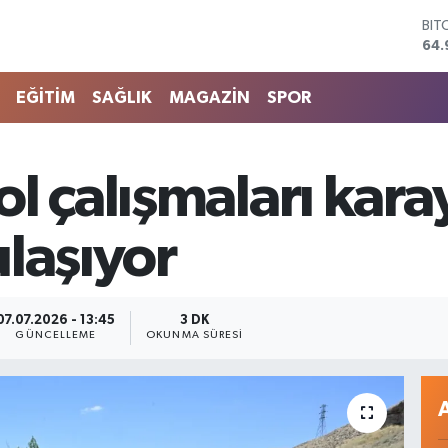
DO
47,
EU
55,
EĞİTİM
SAĞLIK
MAGAZİN
SPOR
STE
64,
GRA
666
l çalışmaları karay
BİS
13.
BIT
laşıyor
64.
07.07.2026 - 13:45
3 DK
GÜNCELLEME
OKUNMA SÜRESI