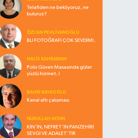
Telafiden ne bekliyoruz, ne
buluruz?
ÖZCAN PEHLİVANOĞLU
BU FOTOĞRAFI ÇOK SEVDİM!..
HALIS KAHRAMAN
Polis Güven Masasında güler
yüzlü hizmet..!
BAHRI KAYAOĞLU
Kanal altı çalışması
NURULLAH AYDIN
KİN'İN, NEFRET'İN PANZEHİRİ
SEVGİ VE ADALET'TİR