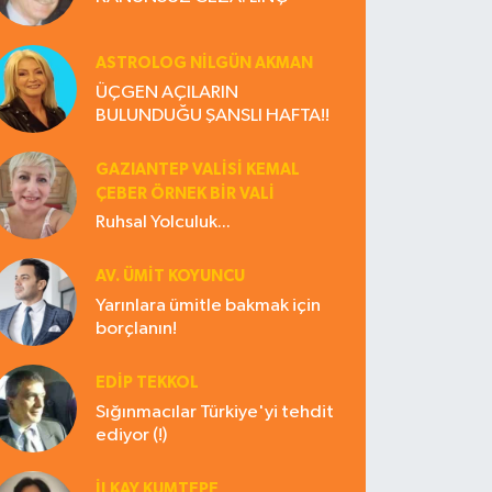
ASTROLOG NILGÜN AKMAN
ÜÇGEN AÇILARIN
BULUNDUĞU ŞANSLI HAFTA!!
GAZIANTEP VALISI KEMAL
ÇEBER ÖRNEK BİR VALİ
Ruhsal Yolculuk...
AV. ÜMIT KOYUNCU
Yarınlara ümitle bakmak için
borçlanın!
EDIP TEKKOL
Sığınmacılar Türkiye'yi tehdit
ediyor (!)
İLKAY KUMTEPE