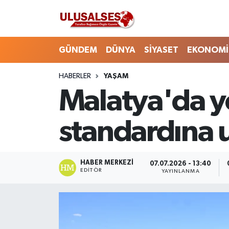
GÜNDEM
Hava Durumu
GÜNDEM
DÜNYA
SİYASET
EKONOMİ
DÜNYA
Trafik Durumu
HABERLER
YAŞAM
Malatya'da yo
SİYASET
Süper Lig Puan Durumu ve Fikstür
EKONOMİ
Tüm Manşetler
standardına u
EĞİTİM
Son Dakika Haberleri
HABER MERKEZI
07.07.2026 - 13:40
SAĞLIK
Haber Arşivi
EDITÖR
YAYINLANMA
MAGAZİN
SPOR