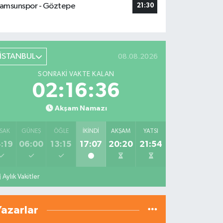
amsunspor - Göztepe
21:30
İSTANBUL
08.08.2026
SONRAKI VAKTE KALAN
02:16:34
Akşam Namazı
SAK
GÜNEŞ
ÖĞLE
İKINDI
AKŞAM
YATSI
:19
06:00
13:15
17:07
20:20
21:54
Aylık Vakitler
Yazarlar