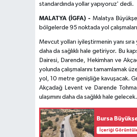
standardında yollar yapıyoruz' dedi.
MALATYA (İGFA) -
Malatya Büyükşehi
bölgelerde 95 noktada yol çalışmaları
Mevcut yolları iyileştirmenin yanı sıra 
daha da sağlıklı hale getiriyor. Bu k
Dairesi, Darende, Hekimhan ve Akçad
yolunda çalışmalarını tamamlamak üze
yol, 10 metre genişliğe kavuşacak. 
Akçadağ Levent ve Darende Tohma b
ulaşımını daha da sağlıklı hale gelecek
Bursa Büyükşeh
İçeriği Görüntül