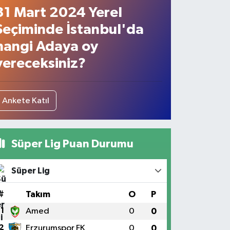
31 Mart 2024 Yerel
Seçiminde İstanbul'da
hangi Adaya oy
vereceksiniz?
Ankete Katıl
Süper Lig Puan Durumu
Süper Lig
#
Takım
O
P
1
Amed
0
0
2
Erzurumspor FK
0
0