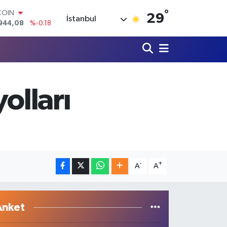
°
LAR
29
İstanbul
7436
%0.18
RO
2510
%0.32
RLİN
4811
%0.38
M ALTIN
0.55
%0.03
olları
T100
779
%-14
COIN
944,08
%-0.18
-
+
A
A
Anket