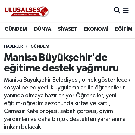
GÜNDEM
Hava Durumu
GÜNDEM
DÜNYA
SİYASET
EKONOMİ
EĞİTİM
DÜNYA
Trafik Durumu
HABERLER
GÜNDEM
SİYASET
Süper Lig Puan Durumu ve Fikstür
Manisa Büyükşehir'de
eğitime destek yağmuru
EKONOMİ
Tüm Manşetler
Manisa Büyükşehir Belediyesi, örnek gösterilecek
EĞİTİM
Son Dakika Haberleri
sosyal belediyecilik uygulamaları ile öğrencilerin
yanında olmaya hazırlanıyor Öğrenciler, yeni
SAĞLIK
Haber Arşivi
eğitim-öğretim sezonunda kırtasiye kartı,
Çamaşır Kafe projesi, sabah çorbası, giyim
MAGAZİN
yardımları ve daha birçok destekten yararlanma
imkanı bulacak
SPOR