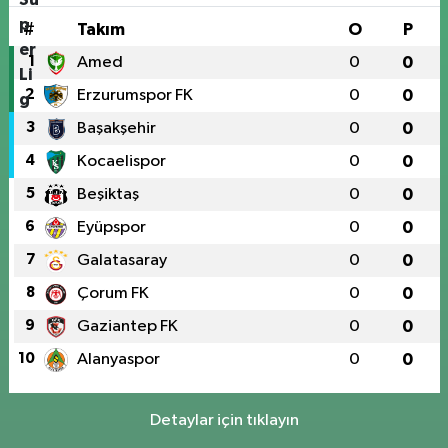
#
Takım
O
P
1
Amed
0
0
2
Erzurumspor FK
0
0
3
Başakşehir
0
0
4
Kocaelispor
0
0
5
Beşiktaş
0
0
6
Eyüpspor
0
0
7
Galatasaray
0
0
8
Çorum FK
0
0
9
Gaziantep FK
0
0
10
Alanyaspor
0
0
Detaylar için tıklayın