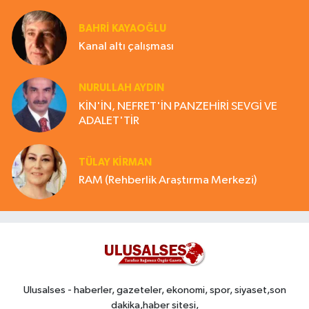
BAHRI KAYAOĞLU
Kanal altı çalışması
NURULLAH AYDIN
KİN'İN, NEFRET'İN PANZEHİRİ SEVGİ VE
ADALET'TİR
TÜLAY KİRMAN
RAM (Rehberlik Araştırma Merkezi)
Ulusalses - haberler, gazeteler, ekonomi, spor, siyaset,son
dakika,haber sitesi,