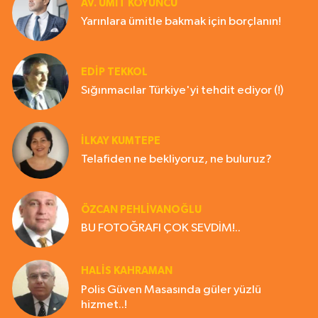
AV. ÜMIT KOYUNCU
Yarınlara ümitle bakmak için borçlanın!
EDIP TEKKOL
Sığınmacılar Türkiye'yi tehdit ediyor (!)
İLKAY KUMTEPE
Telafiden ne bekliyoruz, ne buluruz?
ÖZCAN PEHLİVANOĞLU
BU FOTOĞRAFI ÇOK SEVDİM!..
HALIS KAHRAMAN
Polis Güven Masasında güler yüzlü
hizmet..!