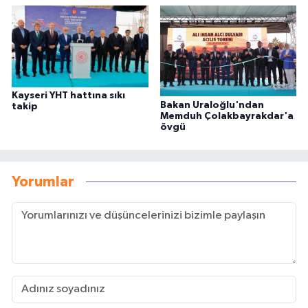
Kayseri YHT hattına sıkı
Bakan Uraloğlu'ndan
takip
Memduh Çolakbayrakdar'a
övgü
Yorumlar