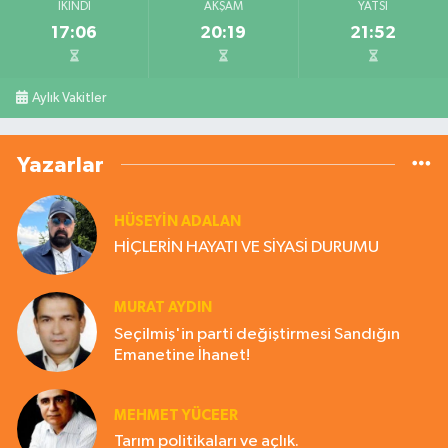
İKINDI
AKŞAM
YATSI
17:06
20:19
21:52
Aylık Vakitler
Yazarlar
HÜSEYIN ADALAN
HİÇLERİN HAYATI VE SİYASİ DURUMU
MURAT AYDIN
Seçilmiş'in parti değiştirmesi Sandığın
Emanetine İhanet!
MEHMET YÜCEER
Tarım politikaları ve açlık.