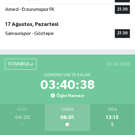
Amed - Erzurumspor FK
21:30
17 Ağustos, Pazartesi
Samsunspor - Göztepe
21:30
İSTANBUL
09.08.2026
SONRAKI VAKTE KALAN
03:40:37
Öğle Namazı
İMSAK
GÜNEŞ
ÖĞLE
04:20
06:01
13:15