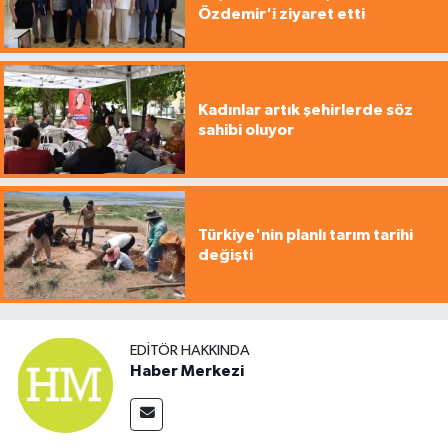
Özdemir'i ziyaret etti
Kadınlar artık şehirlerde söz
sahibi oluyor
Türkiye'nin planlı tarım tarihi
değişti
EDITÖR HAKKINDA
Haber Merkezi