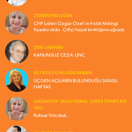
ZERRIN ERDOĞAN
CHP Lideri Özgür Özel'in Fıstık Mitingi
fiyasko oldu . Çiftçi hayal kırıklığına uğradı
ZEKI SARIHAN
KANUNSUZ CEZA: LİNÇ
ASTROLOG NILGÜN AKMAN
ÜÇGEN AÇILARIN BULUNDUĞU ŞANSLI
HAFTA!!
GAZIANTEP VALISI KEMAL ÇEBER ÖRNEK BİR
VALİ
Ruhsal Yolculuk...