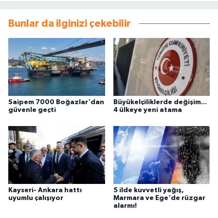
Bunlar da ilginizi çekebilir
Saipem 7000 Boğazlar'dan
Büyükelçiliklerde değişim...
güvenle geçti
4 ülkeye yeni atama
Kayseri- Ankara hattı
5 ilde kuvvetli yağış,
uyumlu çalışıyor
Marmara ve Ege'de rüzgar
alarmı!