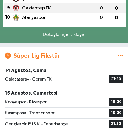
9
Gaziantep FK
0
0
10
Alanyaspor
0
0
Detaylar için tıklayın
Süper Lig Fikstür
14 Ağustos, Cuma
Galatasaray - Çorum FK
21:30
15 Ağustos, Cumartesi
Konyaspor - Rizespor
19:00
Kasımpaşa - Trabzonspor
19:00
Gençlerbirliği S.K. - Fenerbahçe
21:30