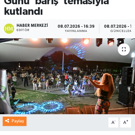
Günü 'barış' temasıyla
kutlandı
HABER MERKEZI
08.07.2026 - 16:39
08.07.2026 - 16
EDITÖR
YAYINLANMA
GÜNCELLEME
Paylaş
-
+
A
A