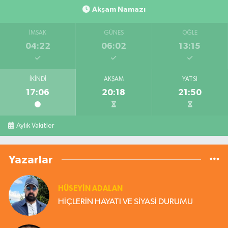
Akşam Namazı
İMSAK
GÜNEŞ
ÖĞLE
04:22
06:02
13:15
İKINDI
AKŞAM
YATSI
17:06
20:18
21:50
Aylık Vakitler
Yazarlar
HÜSEYIN ADALAN
HİÇLERİN HAYATI VE SİYASİ DURUMU