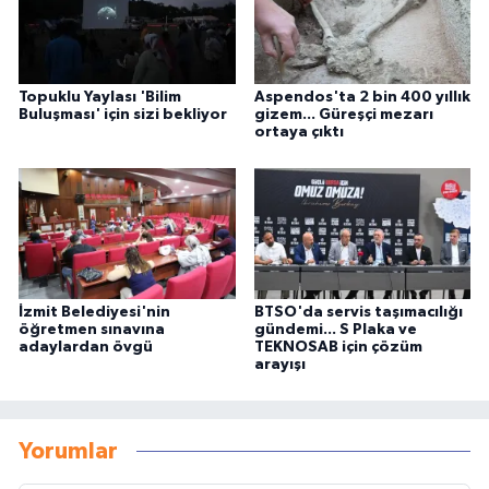
Topuklu Yaylası 'Bilim
Aspendos'ta 2 bin 400 yıllık
Buluşması' için sizi bekliyor
gizem... Güreşçi mezarı
ortaya çıktı
İzmit Belediyesi'nin
BTSO'da servis taşımacılığı
öğretmen sınavına
gündemi... S Plaka ve
adaylardan övgü
TEKNOSAB için çözüm
arayışı
Yorumlar