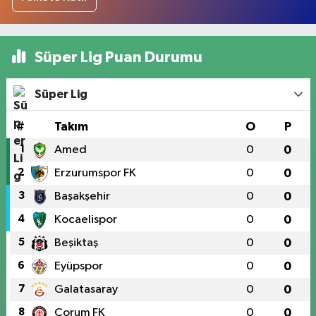
Süper Lig Puan Durumu
Süper Lig
#
Takım
O
P
1
Amed
0
0
2
Erzurumspor FK
0
0
3
Başakşehir
0
0
4
Kocaelispor
0
0
5
Beşiktaş
0
0
6
Eyüpspor
0
0
7
Galatasaray
0
0
8
Çorum FK
0
0