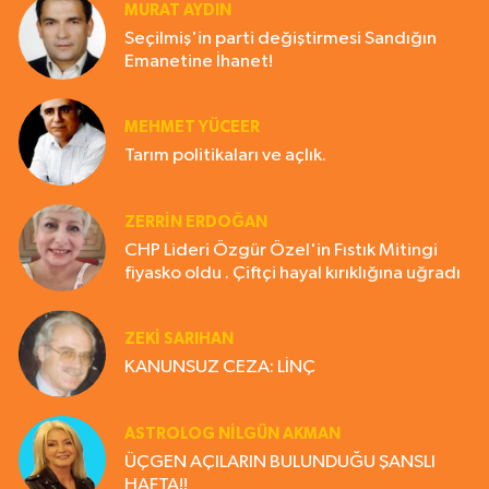
MURAT AYDIN
Seçilmiş'in parti değiştirmesi Sandığın
Emanetine İhanet!
MEHMET YÜCEER
Tarım politikaları ve açlık.
ZERRIN ERDOĞAN
CHP Lideri Özgür Özel'in Fıstık Mitingi
fiyasko oldu . Çiftçi hayal kırıklığına uğradı
ZEKI SARIHAN
KANUNSUZ CEZA: LİNÇ
ASTROLOG NILGÜN AKMAN
ÜÇGEN AÇILARIN BULUNDUĞU ŞANSLI
HAFTA!!