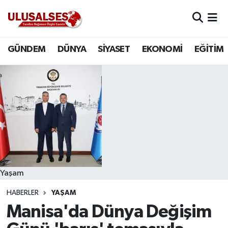
GÜNDEM
Hava Durumu
GÜNDEM
DÜNYA
SİYASET
EKONOMİ
EĞİTİM
DÜNYA
Trafik Durumu
SİYASET
Süper Lig Puan Durumu ve Fikstür
EKONOMİ
Tüm Manşetler
EĞİTİM
Son Dakika Haberleri
SAĞLIK
Haber Arşivi
Yaşam
HABERLER
YAŞAM
MAGAZİN
Manisa'da Dünya Değişim
SPOR