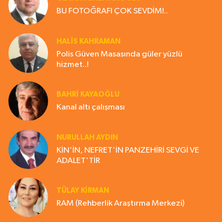
BU FOTOĞRAFI ÇOK SEVDİM!..
HALIS KAHRAMAN
Polis Güven Masasında güler yüzlü
hizmet..!
BAHRI KAYAOĞLU
Kanal altı çalışması
NURULLAH AYDIN
KİN'İN, NEFRET'İN PANZEHİRİ SEVGİ VE
ADALET'TİR
TÜLAY KİRMAN
RAM (Rehberlik Araştırma Merkezi)