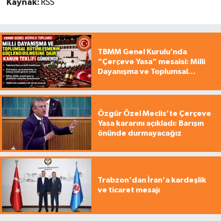
Kaynak:
RSS
TBMM Genel Kurulu’nda
“Çerçeve Yasa” mesaisi: Milli
Dayanışma ve Toplumsal
Bütünleşme Teklifi gündemde
Özgür Özel Meclis’te Çerçeve
Yasa kararını açıkladı: Barışın
önünde durmayacağız
Trabzon'dan İran'a kardeşlik
ve ticaret mesajı