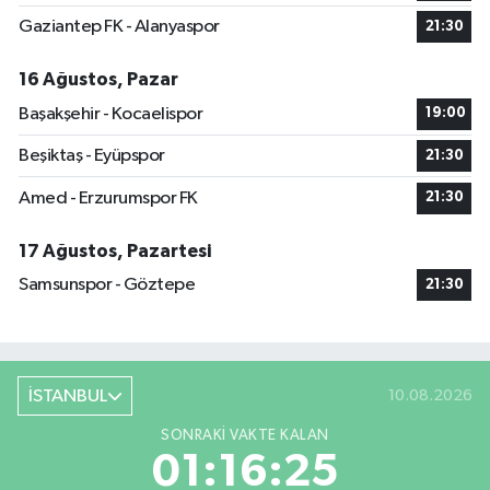
Gaziantep FK - Alanyaspor
21:30
16 Ağustos, Pazar
Başakşehir - Kocaelispor
19:00
Beşiktaş - Eyüpspor
21:30
Amed - Erzurumspor FK
21:30
17 Ağustos, Pazartesi
Samsunspor - Göztepe
21:30
İSTANBUL
10.08.2026
SONRAKI VAKTE KALAN
01:16:24