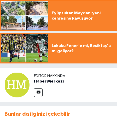
Eyüpsultan Meydanı yeni
çehresine kavuşuyor
Lukaku Fener'e mi, Beşiktaş'a
mı geliyor?
EDITÖR HAKKINDA
Haber Merkezi
Bunlar da ilginizi çekebilir