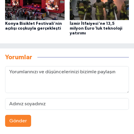
Konya Bisiklet Festivali'nin
İzmir İtfaiyesi'ne 13,5
açılışı coşkuyla gerçekleşti
milyon Euro'luk teknoloji
yatırımı
Yorumlar
Gönder