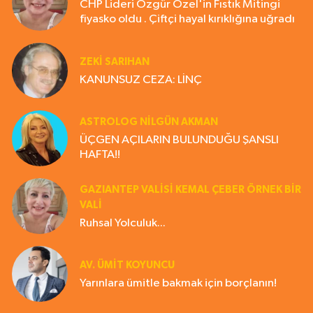
CHP Lideri Özgür Özel'in Fıstık Mitingi
fiyasko oldu . Çiftçi hayal kırıklığına uğradı
ZEKI SARIHAN
KANUNSUZ CEZA: LİNÇ
ASTROLOG NILGÜN AKMAN
ÜÇGEN AÇILARIN BULUNDUĞU ŞANSLI
HAFTA!!
GAZIANTEP VALISI KEMAL ÇEBER ÖRNEK BİR
VALİ
Ruhsal Yolculuk...
AV. ÜMIT KOYUNCU
Yarınlara ümitle bakmak için borçlanın!