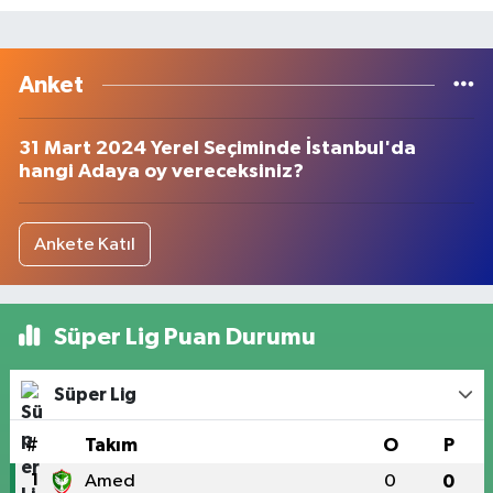
Anket
31 Mart 2024 Yerel Seçiminde İstanbul'da
hangi Adaya oy vereceksiniz?
Ankete Katıl
Süper Lig Puan Durumu
Süper Lig
#
Takım
O
P
1
Amed
0
0