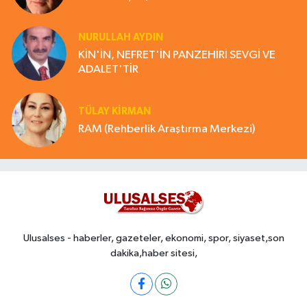
NURULLAH AYDIN
KİN'İN, NEFRET'İN PANZEHİRİ SEVGİ VE
ADALET'TİR
TÜLAY KİRMAN
RAM (Rehberlik Araştırma Merkezi)
Ulusalses - haberler, gazeteler, ekonomi, spor, siyaset,son
dakika,haber sitesi,