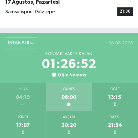
17 Ağustos, Pazartesi
Samsunspor - Göztepe
21:30
İSTANBUL
08.08.2026
SONRAKI VAKTE KALAN
01:26:52
Öğle Namazı
İMSAK
GÜNEŞ
ÖĞLE
04:19
06:00
13:15
İKINDI
AKŞAM
YATSI
17:07
20:20
21:54