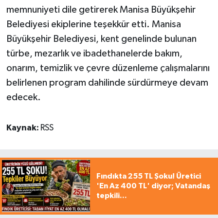
memnuniyeti dile getirerek Manisa Büyükşehir
Belediyesi ekiplerine teşekkür etti. Manisa
Büyükşehir Belediyesi, kent genelinde bulunan
türbe, mezarlık ve ibadethanelerde bakım,
onarım, temizlik ve çevre düzenleme çalışmalarını
belirlenen program dahilinde sürdürmeye devam
edecek.
Kaynak:
RSS
Fındıkta 255 TL Şoku! Üretici
'En Az 400 TL' diyor; Vatandaş
tepkili...