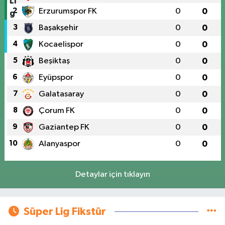
2
Erzurumspor FK
0
0
3
Başakşehir
0
0
4
Kocaelispor
0
0
5
Beşiktaş
0
0
6
Eyüpspor
0
0
7
Galatasaray
0
0
8
Çorum FK
0
0
9
Gaziantep FK
0
0
10
Alanyaspor
0
0
Detaylar için tıklayın
Süper Lig Fikstür