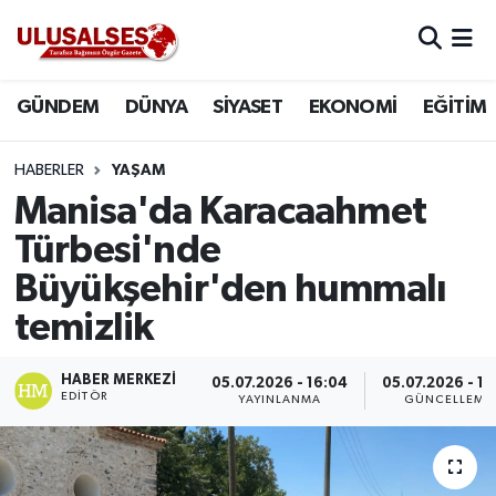
GÜNDEM
Hava Durumu
GÜNDEM
DÜNYA
SİYASET
EKONOMİ
EĞİTİM
DÜNYA
Trafik Durumu
HABERLER
YAŞAM
SİYASET
Süper Lig Puan Durumu ve Fikstür
Manisa'da Karacaahmet
Türbesi'nde
EKONOMİ
Tüm Manşetler
Büyükşehir'den hummalı
EĞİTİM
Son Dakika Haberleri
temizlik
SAĞLIK
Haber Arşivi
HABER MERKEZI
05.07.2026 - 16:04
05.07.2026 - 16
EDITÖR
YAYINLANMA
GÜNCELLEME
MAGAZİN
SPOR