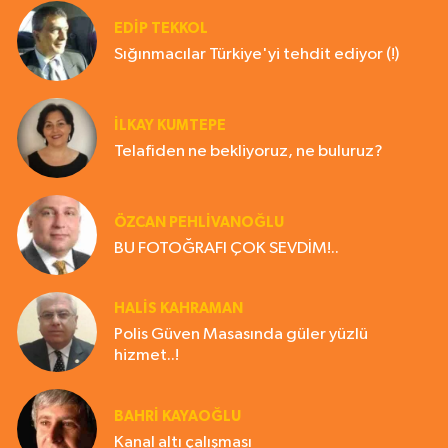
EDIP TEKKOL
Sığınmacılar Türkiye'yi tehdit ediyor (!)
İLKAY KUMTEPE
Telafiden ne bekliyoruz, ne buluruz?
ÖZCAN PEHLİVANOĞLU
BU FOTOĞRAFI ÇOK SEVDİM!..
HALIS KAHRAMAN
Polis Güven Masasında güler yüzlü
hizmet..!
BAHRI KAYAOĞLU
Kanal altı çalışması