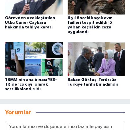
Görevden uzaklaştırılan
6 yıl önceki kaçak avın
Utku Caner Çaykara
failleri tespit edildi! 5
hakkında tahliye kararı
yaban keçisi için ceza
uygulandı
TBMM'nin ana binası YES-
Bakan Göktaş: Terörsüz
TR'de 'çok iyi' olarak
Türkiye tarihi bir adımdır
sertifikalandırıldı
Yorumlar