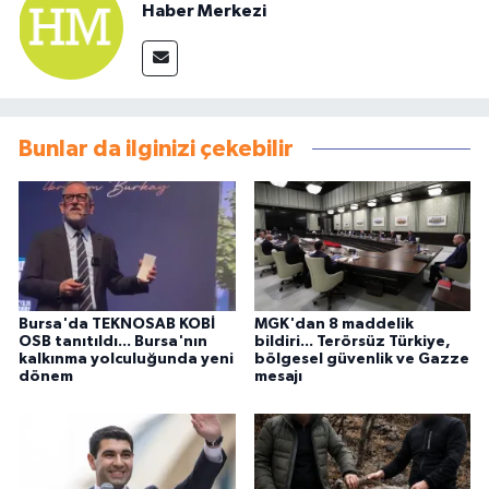
Haber Merkezi
Bunlar da ilginizi çekebilir
Bursa'da TEKNOSAB KOBİ
MGK'dan 8 maddelik
OSB tanıtıldı... Bursa'nın
bildiri... Terörsüz Türkiye,
kalkınma yolculuğunda yeni
bölgesel güvenlik ve Gazze
dönem
mesajı