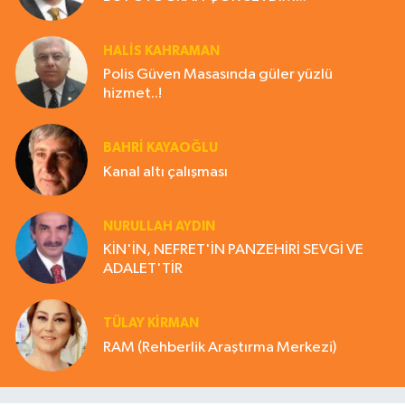
HALIS KAHRAMAN
Polis Güven Masasında güler yüzlü
hizmet..!
BAHRI KAYAOĞLU
Kanal altı çalışması
NURULLAH AYDIN
KİN'İN, NEFRET'İN PANZEHİRİ SEVGİ VE
ADALET'TİR
TÜLAY KİRMAN
RAM (Rehberlik Araştırma Merkezi)