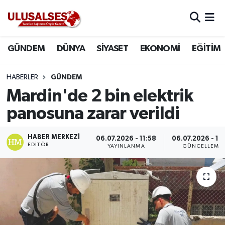
GÜNDEM
Hava Durumu
GÜNDEM
DÜNYA
SİYASET
EKONOMİ
EĞİTİM
DÜNYA
Trafik Durumu
HABERLER
GÜNDEM
SİYASET
Süper Lig Puan Durumu ve Fikstür
Mardin'de 2 bin elektrik
panosuna zarar verildi
EKONOMİ
Tüm Manşetler
HABER MERKEZI
06.07.2026 - 11:58
06.07.2026 - 12
EĞİTİM
Son Dakika Haberleri
EDITÖR
YAYINLANMA
GÜNCELLEME
SAĞLIK
Haber Arşivi
MAGAZİN
SPOR