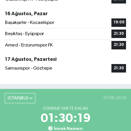
16 Ağustos, Pazar
Başakşehir - Kocaelispor
19:00
Beşiktaş - Eyüpspor
21:30
Amed - Erzurumspor FK
21:30
17 Ağustos, Pazartesi
Samsunspor - Göztepe
21:30
İSTANBUL
07.08.2026
SONRAKI VAKTE KALAN
01:30:18
İmsak Namazı