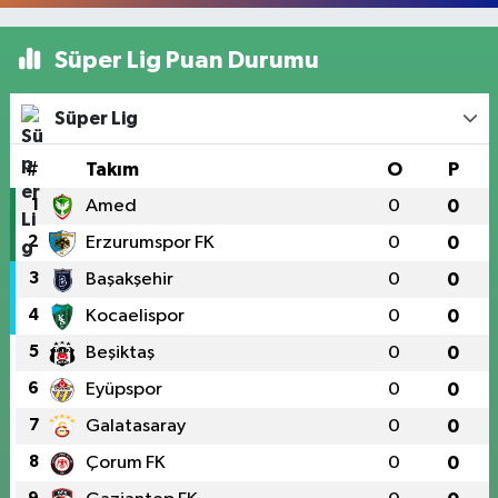
Süper Lig Puan Durumu
Süper Lig
#
Takım
O
P
1
Amed
0
0
2
Erzurumspor FK
0
0
3
Başakşehir
0
0
4
Kocaelispor
0
0
5
Beşiktaş
0
0
6
Eyüpspor
0
0
7
Galatasaray
0
0
8
Çorum FK
0
0