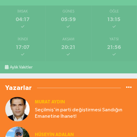
İMSAK
GÜNEŞ
ÖĞLE
04:17
05:59
13:15
İKINDI
AKŞAM
YATSI
17:07
20:21
21:56
Aylık Vakitler
Yazarlar
MURAT AYDIN
Seçilmiş'in parti değiştirmesi Sandığın
Emanetine İhanet!
HÜSEYIN ADALAN