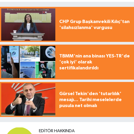
CHP Grup Başkanvekili Kılıç'tan
'silahsızlanma' vurgusu
TBMM'nin ana binası YES-TR'de
'çok iyi' olarak
sertifikalandırıldı
Gürsel Tekin'den 'tutarlılık'
mesajı... Tarihi meselelerde
pusula net olmalı
EDITÖR HAKKINDA