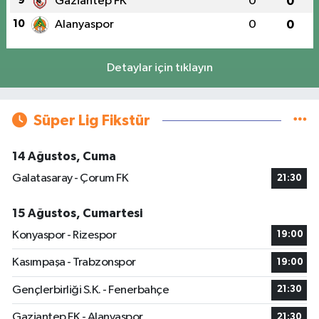
9
Gaziantep FK
0
0
10
Alanyaspor
0
0
Detaylar için tıklayın
Süper Lig Fikstür
14 Ağustos, Cuma
Galatasaray - Çorum FK
21:30
15 Ağustos, Cumartesi
Konyaspor - Rizespor
19:00
Kasımpaşa - Trabzonspor
19:00
Gençlerbirliği S.K. - Fenerbahçe
21:30
Gaziantep FK - Alanyaspor
21:30