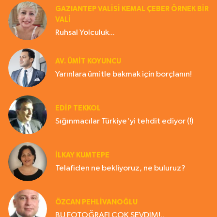
GAZIANTEP VALISI KEMAL ÇEBER ÖRNEK BİR
VALİ
Ruhsal Yolculuk...
AV. ÜMIT KOYUNCU
Yarınlara ümitle bakmak için borçlanın!
EDIP TEKKOL
Sığınmacılar Türkiye'yi tehdit ediyor (!)
İLKAY KUMTEPE
Telafiden ne bekliyoruz, ne buluruz?
ÖZCAN PEHLİVANOĞLU
BU FOTOĞRAFI ÇOK SEVDİM!..