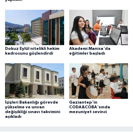
Dokuz Eylül nitelikli hekim
Akademi Manisa'da
kadrosunu güçlendirdi
eğitimler başladı
İçişleri Bakanlığı görevde
Gaziantep'in
yükselme ve unvan
CODA&COBA'sında
değişikliği sınavı takvimini
mezuniyet sevinci
açıkladı