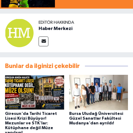
EDITÖR HAKKINDA
Haber Merkezi
Bunlar da ilginizi çekebilir
Giresun'da Tarihi Ticaret
Bursa Uludağ Üniversitesi
Lisesi Krizi Büyüyor!
Güzel Sanatlar Fakültesi
Mezunlar ve STK'lar:
Mudanya'dan ayrıldı!
Kütüphane değil Müze
yapılsın!