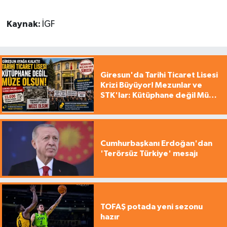
Kaynak:
İGF
Giresun'da Tarihi Ticaret Lisesi
Krizi Büyüyor! Mezunlar ve
STK'lar: Kütüphane değil Müze
yapılsın!
Cumhurbaşkanı Erdoğan'dan
'Terörsüz Türkiye' mesajı
TOFAŞ potada yeni sezonu
hazır