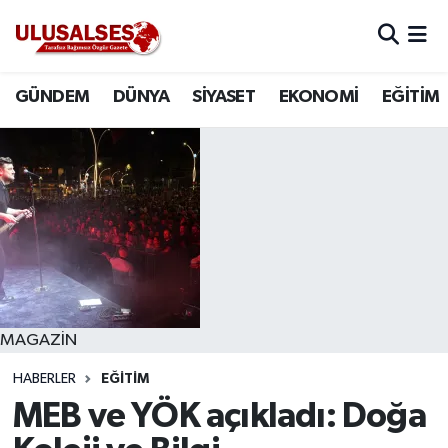
GÜNDEM
Hava Durumu
GÜNDEM
DÜNYA
SİYASET
EKONOMİ
EĞİTİM
DÜNYA
Trafik Durumu
SİYASET
Süper Lig Puan Durumu ve Fikstür
EKONOMİ
Tüm Manşetler
EĞİTİM
Son Dakika Haberleri
SAĞLIK
Haber Arşivi
MAGAZİN
HABERLER
EĞİTİM
MAGAZİN
MEB ve YÖK açıkladı: Doğa
SPOR