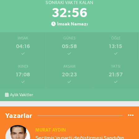
SONRAKI VAKTE KALAN
32:55
İmsak Namazı
İMSAK
GÜNEŞ
ÖĞLE
04:16
05:58
13:15
İKINDI
AKŞAM
YATSI
17:08
20:23
21:57
Aylık Vakitler
Yazarlar
MURAT AYDIN
Seçilmiş'in parti değiştirmesi Sandığın