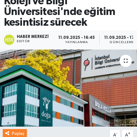
Koleji ve Bilgi
Üniversitesi'nde eğitim
kesintisiz sürecek
HABER MERKEZI
11.09.2025 - 16:45
11.09.2025 - 17:
EDITÖR
YAYINLANMA
GÜNCELLEME
Paylaş
-
+
A
A