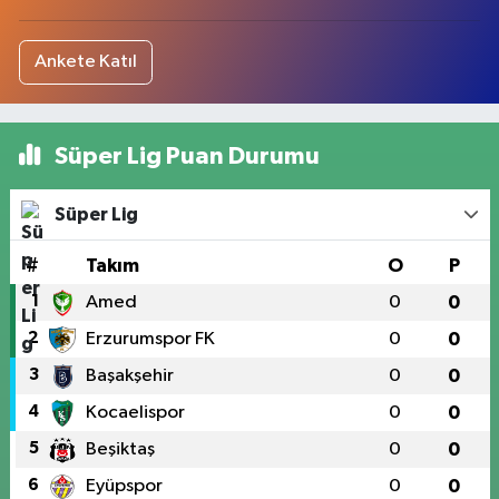
Ankete Katıl
Süper Lig Puan Durumu
Süper Lig
#
Takım
O
P
1
Amed
0
0
2
Erzurumspor FK
0
0
3
Başakşehir
0
0
4
Kocaelispor
0
0
5
Beşiktaş
0
0
6
Eyüpspor
0
0