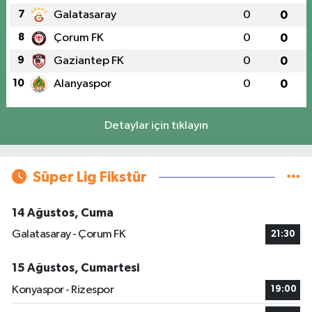
7
Galatasaray
0
0
8
Çorum FK
0
0
9
Gaziantep FK
0
0
10
Alanyaspor
0
0
Detaylar için tıklayın
Süper Lig Fikstür
14 Ağustos, Cuma
Galatasaray - Çorum FK
21:30
15 Ağustos, Cumartesi
Konyaspor - Rizespor
19:00