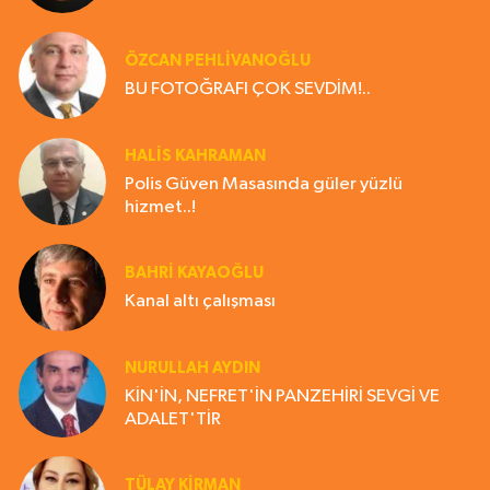
ÖZCAN PEHLİVANOĞLU
BU FOTOĞRAFI ÇOK SEVDİM!..
HALIS KAHRAMAN
Polis Güven Masasında güler yüzlü
hizmet..!
BAHRI KAYAOĞLU
Kanal altı çalışması
NURULLAH AYDIN
KİN'İN, NEFRET'İN PANZEHİRİ SEVGİ VE
ADALET'TİR
TÜLAY KİRMAN