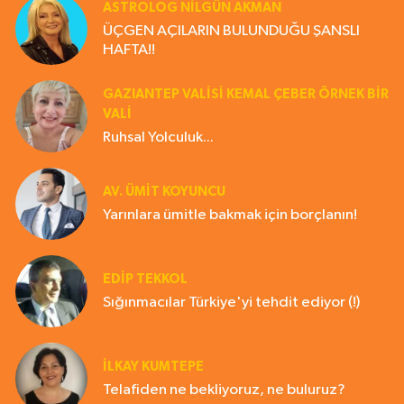
ASTROLOG NILGÜN AKMAN
ÜÇGEN AÇILARIN BULUNDUĞU ŞANSLI
HAFTA!!
GAZIANTEP VALISI KEMAL ÇEBER ÖRNEK BİR
VALİ
Ruhsal Yolculuk...
AV. ÜMIT KOYUNCU
Yarınlara ümitle bakmak için borçlanın!
EDIP TEKKOL
Sığınmacılar Türkiye'yi tehdit ediyor (!)
İLKAY KUMTEPE
Telafiden ne bekliyoruz, ne buluruz?