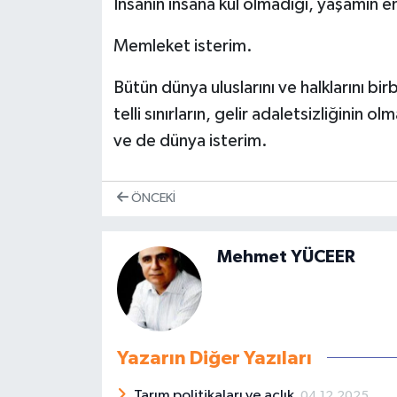
İnsanın insana kul olmadığı, yaşamın e
Memleket isterim.
Bütün dünya uluslarını ve halklarını birb
telli sınırların, gelir adaletsizliğinin
ve de dünya isterim.
ÖNCEKI
Mehmet YÜCEER
Yazarın Diğer Yazıları
Tarım politikaları ve açlık.
04.12.2025