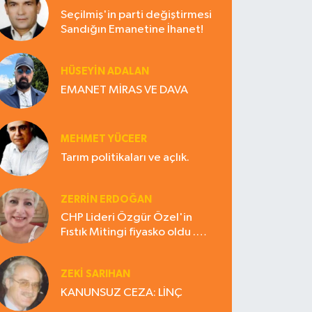
Seçilmiş'in parti değiştirmesi
Sandığın Emanetine İhanet!
HÜSEYIN ADALAN
EMANET MİRAS VE DAVA
MEHMET YÜCEER
Tarım politikaları ve açlık.
ZERRIN ERDOĞAN
CHP Lideri Özgür Özel'in
Fıstık Mitingi fiyasko oldu .
Çiftçi hayal kırıklığına uğradı
ZEKI SARIHAN
KANUNSUZ CEZA: LİNÇ