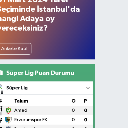
Seçiminde İstanbul'da
hangi Adaya oy
vereceksiniz?
Ankete Katıl
Süper Lig Puan Durumu
Süper Lig
#
Takım
O
P
1
Amed
0
0
2
Erzurumspor FK
0
0