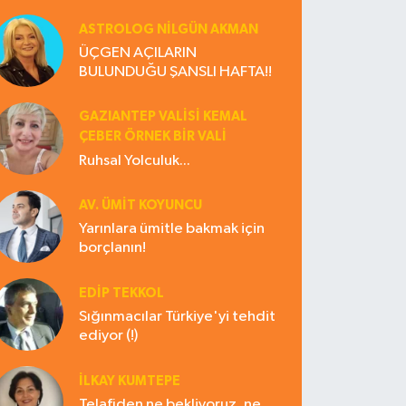
ASTROLOG NILGÜN AKMAN
ÜÇGEN AÇILARIN
BULUNDUĞU ŞANSLI HAFTA!!
GAZIANTEP VALISI KEMAL
ÇEBER ÖRNEK BİR VALİ
Ruhsal Yolculuk...
AV. ÜMIT KOYUNCU
Yarınlara ümitle bakmak için
borçlanın!
EDIP TEKKOL
Sığınmacılar Türkiye'yi tehdit
ediyor (!)
İLKAY KUMTEPE
Telafiden ne bekliyoruz, ne