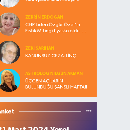
ZERRIN ERDOĞAN
CHP Lideri Özgür Özel'in
Fıstık Mitingi fiyasko oldu .
Çiftçi hayal kırıklığına uğradı
ZEKI SARIHAN
KANUNSUZ CEZA: LİNÇ
ASTROLOG NILGÜN AKMAN
ÜÇGEN AÇILARIN
BULUNDUĞU ŞANSLI HAFTA!!
Anket
31 Mart 2024 Yerel