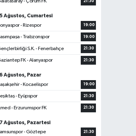
alatasaray - Çorum FK
21:30
5 Ağustos, Cumartesi
onyaspor - Rizespor
19:00
asımpaşa - Trabzonspor
19:00
ençlerbirliği S.K. - Fenerbahçe
21:30
aziantep FK - Alanyaspor
21:30
6 Ağustos, Pazar
aşakşehir - Kocaelispor
19:00
eşiktaş - Eyüpspor
21:30
med - Erzurumspor FK
21:30
7 Ağustos, Pazartesi
amsunspor - Göztepe
21:30