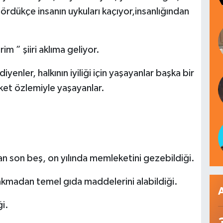
gördükçe insanın uykuları kaçıyor,insanlığından
im ” şiiri aklıma geliyor.
enler, halkının iyiliği için yaşayanlar başka bir
ket özlemiyle yaşayanlar.
n son beş, on yılında memleketini gezebildiği.
bakmadan temel gıda maddelerini alabildiği.
ği.