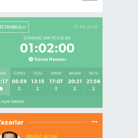
İSTANBUL
07.08.2026
SONRAKI VAKTE KALAN
01:01:59
Güneş Namazı
SAK
GÜNEŞ
ÖĞLE
İKINDI
AKŞAM
YATSI
:17
05:59
13:15
17:07
20:21
21:56
Aylık Vakitler
Yazarlar
MURAT AYDIN