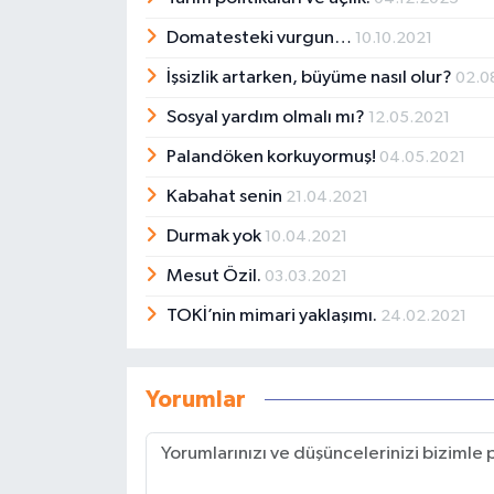
Domatesteki vurgun…
10.10.2021
İşsizlik artarken, büyüme nasıl olur?
02.0
Sosyal yardım olmalı mı?
12.05.2021
Palandöken korkuyormuş!
04.05.2021
Kabahat senin
21.04.2021
Durmak yok
10.04.2021
Mesut Özil.
03.03.2021
TOKİ’nin mimari yaklaşımı.
24.02.2021
Yorumlar