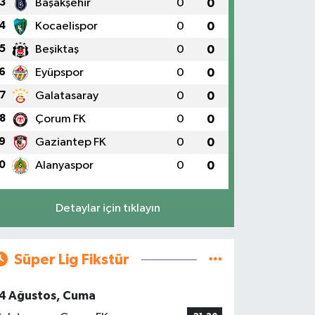
3
Başakşehir
0
0
4
Kocaelispor
0
0
5
Beşiktaş
0
0
6
Eyüpspor
0
0
7
Galatasaray
0
0
8
Çorum FK
0
0
9
Gaziantep FK
0
0
0
Alanyaspor
0
0
Detaylar için tıklayın
Süper Lig Fikstür
4 Ağustos, Cuma