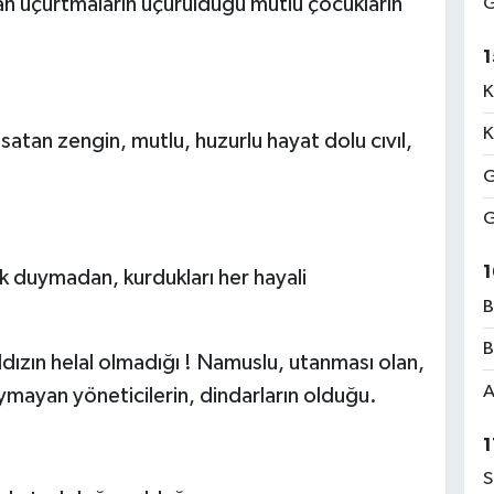
an uçurtmaların uçurulduğu mutlu çocukların
G
1
K
K
satan zengin, mutlu, huzurlu hayat dolu cıvıl,
G
G
1
k duymadan, kurdukları her hayali
B
B
ldızın helal olmadığı ! Namuslu, utanması olan,
A
ymayan yöneticilerin, dindarların olduğu.
1
S