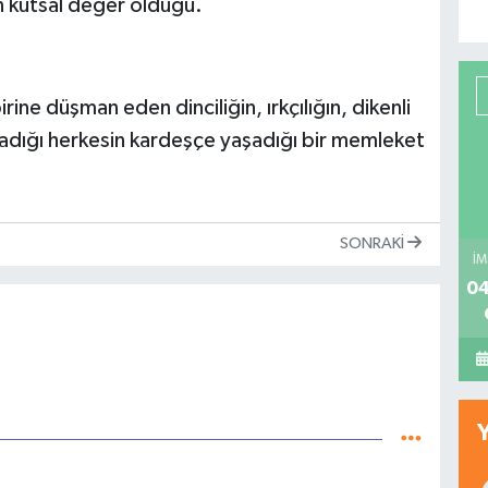
n kutsal değer olduğu.
irine düşman eden dinciliğin, ırkçılığın, dikenli
 olmadığı herkesin kardeşçe yaşadığı bir memleket
SONRAKI
İM
04