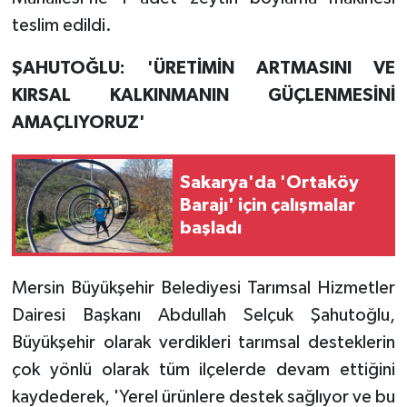
teslim edildi.
ŞAHUTOĞLU:
'ÜRETİMİN ARTMASINI VE
KIRSAL KALKINMANIN GÜÇLENMESİNİ
AMAÇLIYORUZ'
Sakarya'da 'Ortaköy
Barajı' için çalışmalar
başladı
Mersin Büyükşehir Belediyesi Tarımsal Hizmetler
Dairesi Başkanı Abdullah Selçuk Şahutoğlu,
Büyükşehir olarak verdikleri tarımsal desteklerin
çok yönlü olarak tüm ilçelerde devam ettiğini
kaydederek, 'Yerel ürünlere destek sağlıyor ve bu