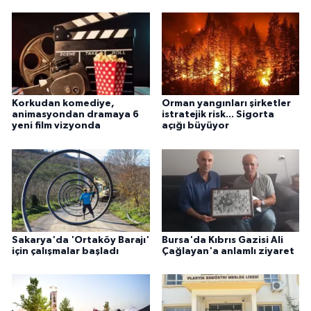
Korkudan komediye,
Orman yangınları şirketler
animasyondan dramaya 6
istratejik risk... Sigorta
yeni film vizyonda
açığı büyüyor
Sakarya'da 'Ortaköy Barajı'
Bursa'da Kıbrıs Gazisi Ali
için çalışmalar başladı
Çağlayan'a anlamlı ziyaret