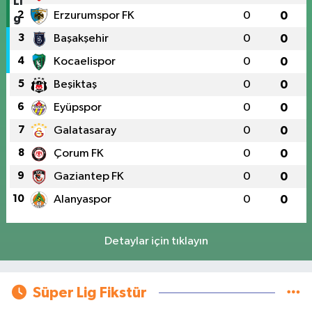
2
Erzurumspor FK
0
0
3
Başakşehir
0
0
4
Kocaelispor
0
0
5
Beşiktaş
0
0
6
Eyüpspor
0
0
7
Galatasaray
0
0
8
Çorum FK
0
0
9
Gaziantep FK
0
0
10
Alanyaspor
0
0
Detaylar için tıklayın
Süper Lig Fikstür