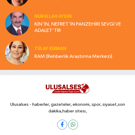
NURULLAH AYDIN
KİN'İN, NEFRET'İN PANZEHİRİ SEVGİ VE
ADALET'TİR
TÜLAY KİRMAN
RAM (Rehberlik Araştırma Merkezi)
Ulusalses - haberler, gazeteler, ekonomi, spor, siyaset,son
dakika,haber sitesi,