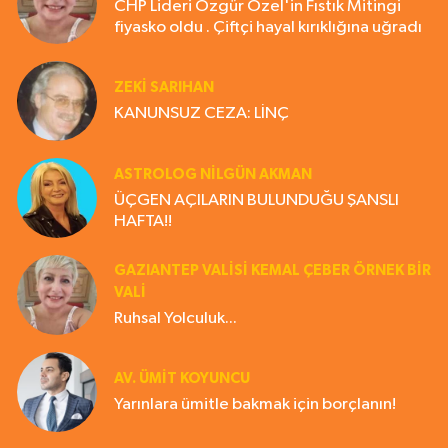
CHP Lideri Özgür Özel'in Fıstık Mitingi
fiyasko oldu . Çiftçi hayal kırıklığına uğradı
ZEKI SARIHAN
KANUNSUZ CEZA: LİNÇ
ASTROLOG NILGÜN AKMAN
ÜÇGEN AÇILARIN BULUNDUĞU ŞANSLI
HAFTA!!
GAZIANTEP VALISI KEMAL ÇEBER ÖRNEK BİR
VALİ
Ruhsal Yolculuk...
AV. ÜMIT KOYUNCU
Yarınlara ümitle bakmak için borçlanın!