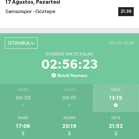
17 Ağustos, Pazartesi
Samsunspor - Göztepe
21:30
İSTANBUL
09.08.2026
SONRAKI VAKTE KALAN
02:56:23
İkindi Namazı
İMSAK
GÜNEŞ
ÖĞLE
04:20
06:01
13:15
İKINDI
AKŞAM
YATSI
17:06
20:19
21:52