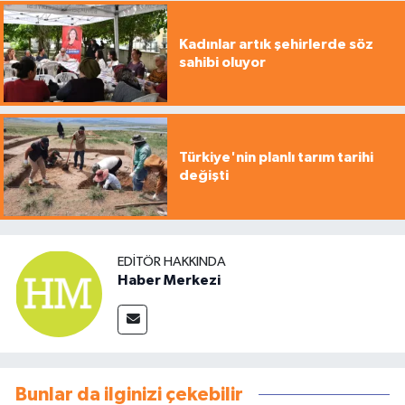
Kadınlar artık şehirlerde söz
sahibi oluyor
Türkiye'nin planlı tarım tarihi
değişti
EDITÖR HAKKINDA
Haber Merkezi
Bunlar da ilginizi çekebilir