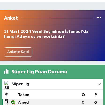
Anket
31 Mart 2024 Yerel Seçiminde İstanbul'da
hangi Adaya oy vereceksiniz?
Ankete Katıl
Süper Lig Puan Durumu
Süper Lig
#
Takım
O
P
1
Amed
0
0