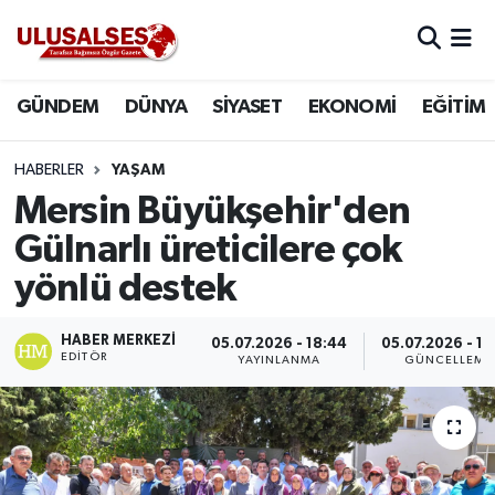
GÜNDEM
Hava Durumu
GÜNDEM
DÜNYA
SİYASET
EKONOMİ
EĞİTİM
DÜNYA
Trafik Durumu
HABERLER
YAŞAM
SİYASET
Süper Lig Puan Durumu ve Fikstür
Mersin Büyükşehir'den
Gülnarlı üreticilere çok
EKONOMİ
Tüm Manşetler
yönlü destek
EĞİTİM
Son Dakika Haberleri
HABER MERKEZI
05.07.2026 - 18:44
05.07.2026 - 18
EDITÖR
YAYINLANMA
GÜNCELLEME
SAĞLIK
Haber Arşivi
MAGAZİN
SPOR