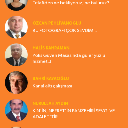
Telafiden ne bekliyoruz, ne buluruz?
ÖZCAN PEHLİVANOĞLU
BU FOTOĞRAFI ÇOK SEVDİM!..
HALIS KAHRAMAN
Polis Güven Masasında güler yüzlü
hizmet..!
BAHRI KAYAOĞLU
Kanal altı çalışması
NURULLAH AYDIN
KİN'İN, NEFRET'İN PANZEHİRİ SEVGİ VE
ADALET'TİR