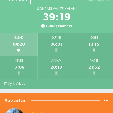
SONRAKI VAKTE KALAN
39:19
Güneş Namazı
İMSAK
GÜNEŞ
ÖĞLE
04:20
06:01
13:15
İKINDI
AKŞAM
YATSI
17:06
20:19
21:52
Aylık Vakitler
Yazarlar