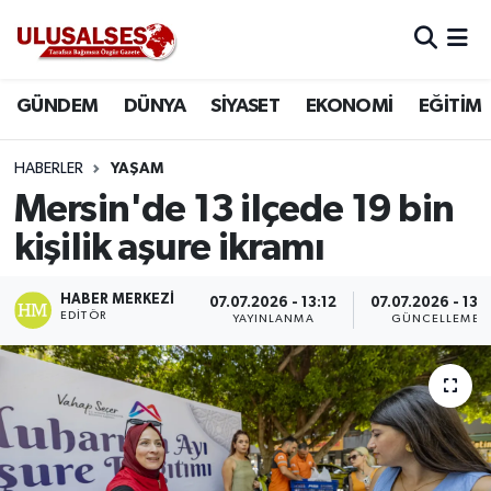
GÜNDEM
Hava Durumu
GÜNDEM
DÜNYA
SİYASET
EKONOMİ
EĞİTİM
DÜNYA
Trafik Durumu
HABERLER
YAŞAM
SİYASET
Süper Lig Puan Durumu ve Fikstür
Mersin'de 13 ilçede 19 bin
kişilik aşure ikramı
EKONOMİ
Tüm Manşetler
HABER MERKEZI
07.07.2026 - 13:12
07.07.2026 - 13:
EĞİTİM
Son Dakika Haberleri
EDITÖR
YAYINLANMA
GÜNCELLEME
SAĞLIK
Haber Arşivi
MAGAZİN
SPOR