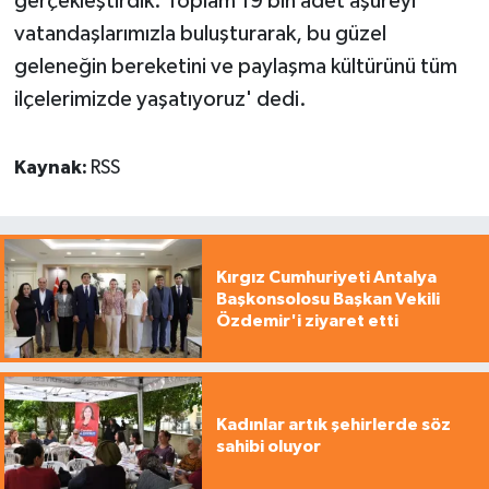
gerçekleştirdik. Toplam 19 bin adet aşureyi
vatandaşlarımızla buluşturarak, bu güzel
geleneğin bereketini ve paylaşma kültürünü tüm
ilçelerimizde yaşatıyoruz' dedi.
Kaynak:
RSS
Kırgız Cumhuriyeti Antalya
Başkonsolosu Başkan Vekili
Özdemir'i ziyaret etti
Kadınlar artık şehirlerde söz
sahibi oluyor