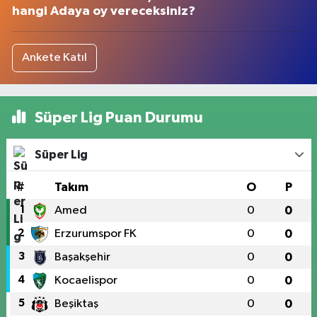
hangi Adaya oy vereceksiniz?
Ankete Katıl
Süper Lig Puan Durumu
Süper Lig
#
Takım
O
P
1
Amed
0
0
2
Erzurumspor FK
0
0
3
Başakşehir
0
0
4
Kocaelispor
0
0
5
Beşiktaş
0
0