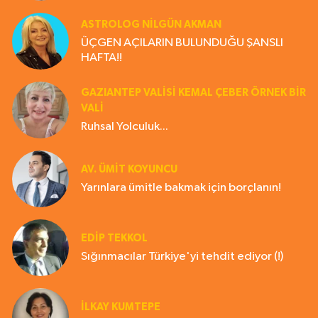
ASTROLOG NILGÜN AKMAN
ÜÇGEN AÇILARIN BULUNDUĞU ŞANSLI
HAFTA!!
GAZIANTEP VALISI KEMAL ÇEBER ÖRNEK BİR
VALİ
Ruhsal Yolculuk...
AV. ÜMIT KOYUNCU
Yarınlara ümitle bakmak için borçlanın!
EDIP TEKKOL
Sığınmacılar Türkiye'yi tehdit ediyor (!)
İLKAY KUMTEPE