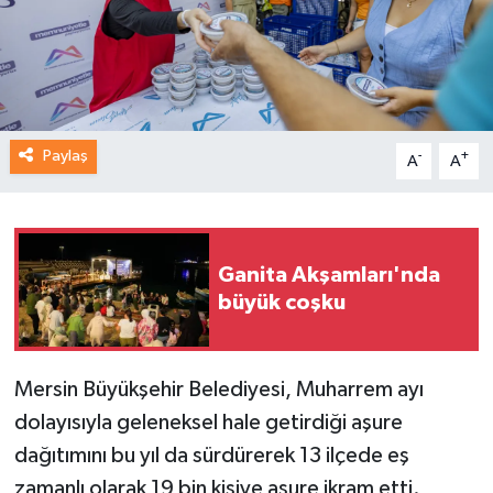
Paylaş
-
+
A
A
Ganita Akşamları'nda
büyük coşku
Mersin Büyükşehir Belediyesi, Muharrem ayı
dolayısıyla geleneksel hale getirdiği aşure
dağıtımını bu yıl da sürdürerek 13 ilçede eş
zamanlı olarak 19 bin kişiye aşure ikram etti.