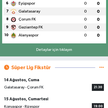
6
Eyüpspor
0
0
7
Galatasaray
0
0
8
Çorum FK
0
0
9
Gaziantep FK
0
0
10
Alanyaspor
0
0
Detaylar için tıklayın
Süper Lig Fikstür
14 Ağustos, Cuma
Galatasaray - Çorum FK
21:30
15 Ağustos, Cumartesi
Konyaspor - Rizespor
19:00