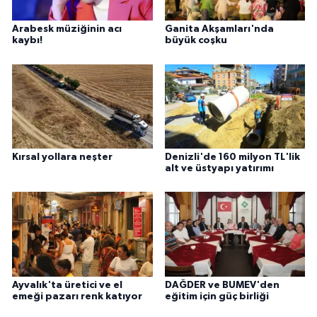
Arabesk müziğinin acı
Ganita Akşamları'nda
kaybı!
büyük coşku
Kırsal yollara neşter
Denizli'de 160 milyon TL'lik
alt ve üstyapı yatırımı
Ayvalık'ta üretici ve el
DAĞDER ve BUMEV'den
emeği pazarı renk katıyor
eğitim için güç birliği