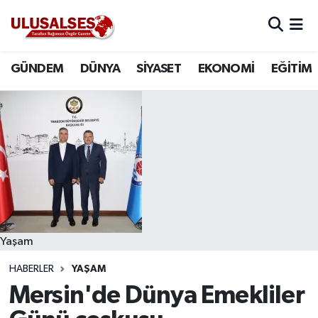
GÜNDEM
Hava Durumu
GÜNDEM
DÜNYA
SİYASET
EKONOMİ
EĞİTİM
DÜNYA
Trafik Durumu
SİYASET
Süper Lig Puan Durumu ve Fikstür
EKONOMİ
Tüm Manşetler
EĞİTİM
Son Dakika Haberleri
SAĞLIK
Haber Arşivi
Yaşam
HABERLER
YAŞAM
MAGAZİN
Mersin'de Dünya Emekliler
SPOR