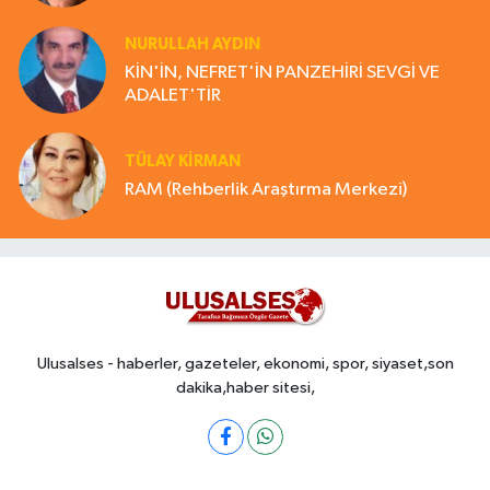
NURULLAH AYDIN
KİN'İN, NEFRET'İN PANZEHİRİ SEVGİ VE
ADALET'TİR
TÜLAY KİRMAN
RAM (Rehberlik Araştırma Merkezi)
Ulusalses - haberler, gazeteler, ekonomi, spor, siyaset,son
dakika,haber sitesi,