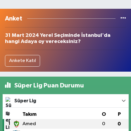
Anket
31 Mart 2024 Yerel Seçiminde İstanbul'da
hangi Adaya oy vereceksiniz?
Ankete Katıl
Süper Lig Puan Durumu
Süper Lig
#
Takım
O
P
1
Amed
0
0