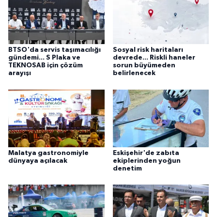
BTSO'da servis taşımacılığı
Sosyal risk haritaları
gündemi... S Plaka ve
devrede... Riskli haneler
TEKNOSAB için çözüm
sorun büyümeden
arayışı
belirlenecek
Malatya gastronomiyle
Eskişehir'de zabıta
dünyaya açılacak
ekiplerinden yoğun
denetim