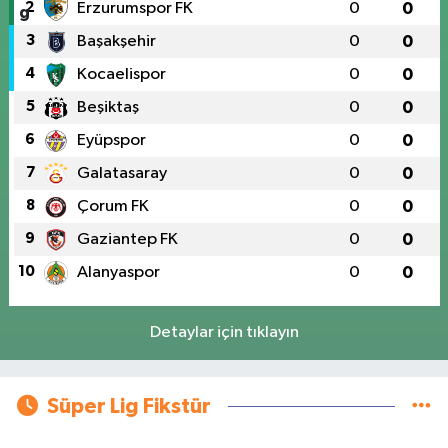
2
Erzurumspor FK
0
0
3
Başakşehir
0
0
4
Kocaelispor
0
0
5
Beşiktaş
0
0
6
Eyüpspor
0
0
7
Galatasaray
0
0
8
Çorum FK
0
0
9
Gaziantep FK
0
0
10
Alanyaspor
0
0
Detaylar için tıklayın
Süper Lig Fikstür