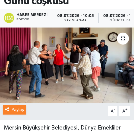
Günü coşkusu
HABER MERKEZI
08.07.2026 - 10:05
08.07.2026 - 10
EDITÖR
YAYINLANMA
GÜNCELLEME
Paylaş
-
+
A
A
Mersin Büyükşehir Belediyesi, Dünya Emekliler