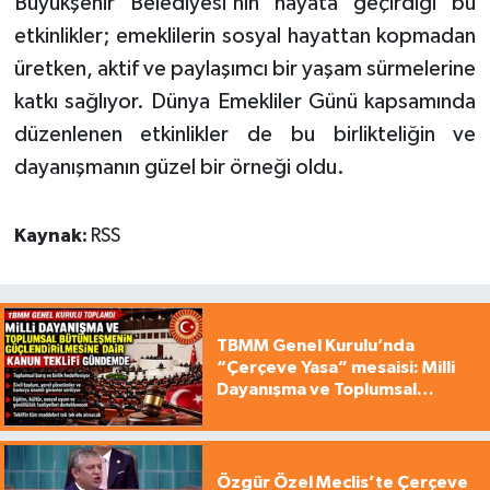
Büyükşehir Belediyesi'nin hayata geçirdiği bu
etkinlikler; emeklilerin sosyal hayattan kopmadan
üretken, aktif ve paylaşımcı bir yaşam sürmelerine
katkı sağlıyor. Dünya Emekliler Günü kapsamında
düzenlenen etkinlikler de bu birlikteliğin ve
dayanışmanın güzel bir örneği oldu.
Kaynak:
RSS
TBMM Genel Kurulu’nda
“Çerçeve Yasa” mesaisi: Milli
Dayanışma ve Toplumsal
Bütünleşme Teklifi gündemde
Özgür Özel Meclis’te Çerçeve