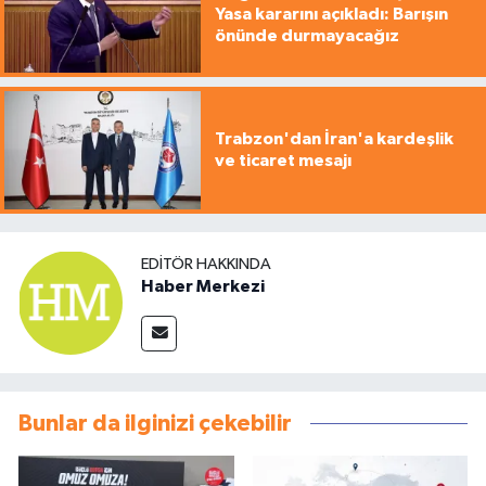
Yasa kararını açıkladı: Barışın
önünde durmayacağız
Trabzon'dan İran'a kardeşlik
ve ticaret mesajı
EDITÖR HAKKINDA
Haber Merkezi
Bunlar da ilginizi çekebilir