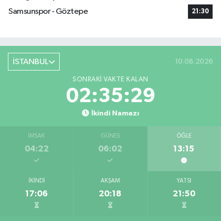
Samsunspor - Göztepe
21:30
İSTANBUL
10.08.2026
SONRAKI VAKTE KALAN
02:35:28
İkindi Namazı
İMSAK
GÜNEŞ
ÖĞLE
04:22
06:02
13:15
İKINDI
AKŞAM
YATSI
17:06
20:18
21:50