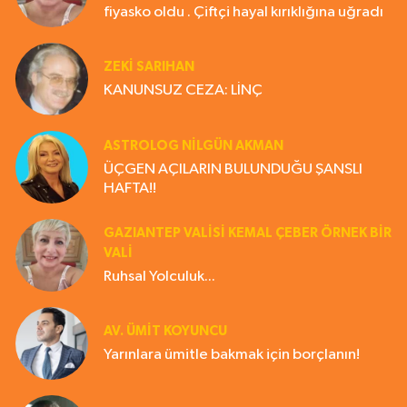
fiyasko oldu . Çiftçi hayal kırıklığına uğradı
ZEKI SARIHAN
KANUNSUZ CEZA: LİNÇ
ASTROLOG NILGÜN AKMAN
ÜÇGEN AÇILARIN BULUNDUĞU ŞANSLI
HAFTA!!
GAZIANTEP VALISI KEMAL ÇEBER ÖRNEK BİR
VALİ
Ruhsal Yolculuk...
AV. ÜMIT KOYUNCU
Yarınlara ümitle bakmak için borçlanın!