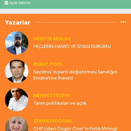
Aylık Vakitler
Yazarlar
HÜSEYIN ADALAN
HİÇLERİN HAYATI VE SİYASİ DURUMU
MURAT AYDIN
Seçilmiş'in parti değiştirmesi Sandığın
Emanetine İhanet!
MEHMET YÜCEER
Tarım politikaları ve açlık.
ZERRIN ERDOĞAN
CHP Lideri Özgür Özel'in Fıstık Mitingi