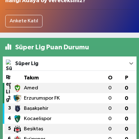
hangi Adaya oy vereceksiniz?
Ankete Katıl
Süper Lig Puan Durumu
Süper Lig
#
Takım
O
P
1
Amed
0
0
2
Erzurumspor FK
0
0
3
Başakşehir
0
0
4
Kocaelispor
0
0
5
Beşiktaş
0
0
6