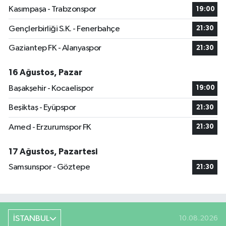
Kasımpaşa - Trabzonspor
19:00
Gençlerbirliği S.K. - Fenerbahçe
21:30
Gaziantep FK - Alanyaspor
21:30
16 Ağustos, Pazar
Başakşehir - Kocaelispor
19:00
Beşiktaş - Eyüpspor
21:30
Amed - Erzurumspor FK
21:30
17 Ağustos, Pazartesi
Samsunspor - Göztepe
21:30
İSTANBUL
10.08.2026