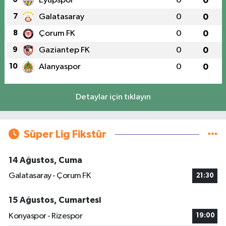
Eyüpspor
0
0
7
Galatasaray
0
0
8
Çorum FK
0
0
9
Gaziantep FK
0
0
10
Alanyaspor
0
0
Detaylar için tıklayın
Süper Lig Fikstür
14 Ağustos, Cuma
Galatasaray - Çorum FK
21:30
15 Ağustos, Cumartesi
Konyaspor - Rizespor
19:00