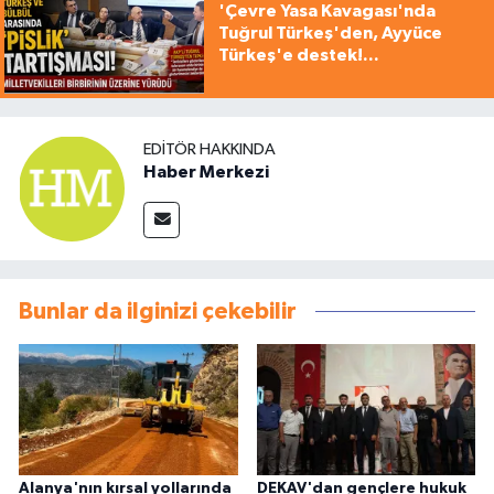
'Çevre Yasa Kavagası'nda
Tuğrul Türkeş'den, Ayyüce
Türkeş'e destek!...
EDITÖR HAKKINDA
Haber Merkezi
Bunlar da ilginizi çekebilir
Alanya'nın kırsal yollarında
DEKAV'dan gençlere hukuk