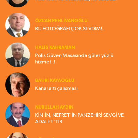
ÖZCAN PEHLİVANOĞLU
BU FOTOĞRAFI ÇOK SEVDİM!..
HALIS KAHRAMAN
Polis Güven Masasında güler yüzlü
hizmet..!
BAHRI KAYAOĞLU
Kanal altı çalışması
NURULLAH AYDIN
KİN'İN, NEFRET'İN PANZEHİRİ SEVGİ VE
ADALET'TİR