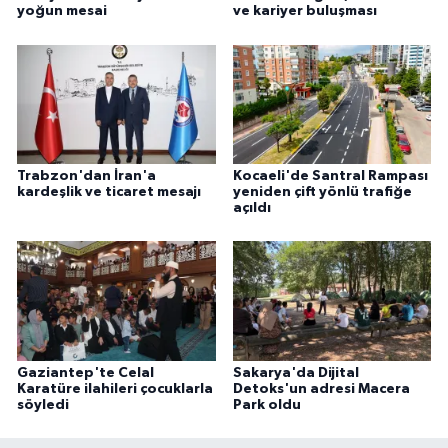
yoğun mesai
ve kariyer buluşması
Trabzon'dan İran'a
Kocaeli'de Santral Rampası
kardeşlik ve ticaret mesajı
yeniden çift yönlü trafiğe
açıldı
Gaziantep'te Celal
Sakarya'da Dijital
Karatüre ilahileri çocuklarla
Detoks'un adresi Macera
söyledi
Park oldu