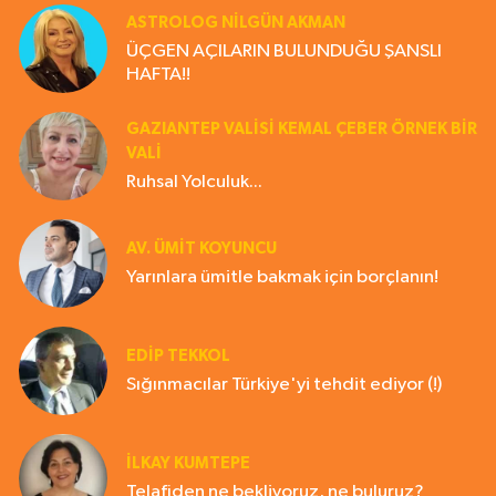
ASTROLOG NILGÜN AKMAN
ÜÇGEN AÇILARIN BULUNDUĞU ŞANSLI
HAFTA!!
GAZIANTEP VALISI KEMAL ÇEBER ÖRNEK BİR
VALİ
Ruhsal Yolculuk...
AV. ÜMIT KOYUNCU
Yarınlara ümitle bakmak için borçlanın!
EDIP TEKKOL
Sığınmacılar Türkiye'yi tehdit ediyor (!)
İLKAY KUMTEPE
Telafiden ne bekliyoruz, ne buluruz?