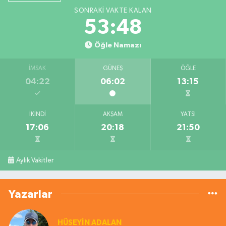
SONRAKI VAKTE KALAN
53:48
Öğle Namazı
İMSAK
GÜNEŞ
ÖĞLE
04:22
06:02
13:15
İKINDI
AKŞAM
YATSI
17:06
20:18
21:50
Aylık Vakitler
Yazarlar
HÜSEYIN ADALAN