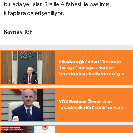
burada yer alan Braille Alfabesi ile basılmış
kitaplara da erişebiliyor.
Kaynak:
İGF
Kılıçdaroğlu'ndan 'Terörsüz
Türkiye' mesajı... Sürece
tereddütsüz katkı vereceğiz
YÖK Başkanı Özvar'dan
'akademik dürüstlük' mesajı