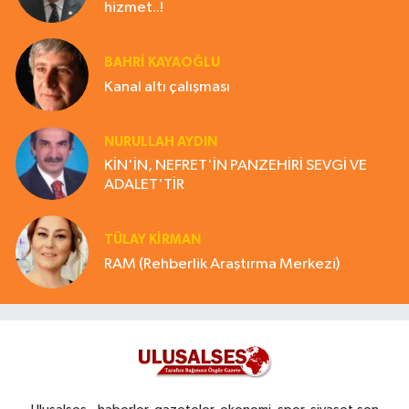
hizmet..!
BAHRI KAYAOĞLU
Kanal altı çalışması
NURULLAH AYDIN
KİN'İN, NEFRET'İN PANZEHİRİ SEVGİ VE
ADALET'TİR
TÜLAY KİRMAN
RAM (Rehberlik Araştırma Merkezi)