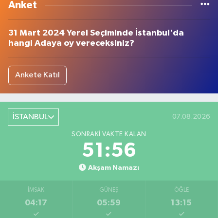
Anket
31 Mart 2024 Yerel Seçiminde İstanbul'da
hangi Adaya oy vereceksiniz?
Ankete Katıl
İSTANBUL
07.08.2026
SONRAKI VAKTE KALAN
51:55
Akşam Namazı
İMSAK
GÜNEŞ
ÖĞLE
04:17
05:59
13:15