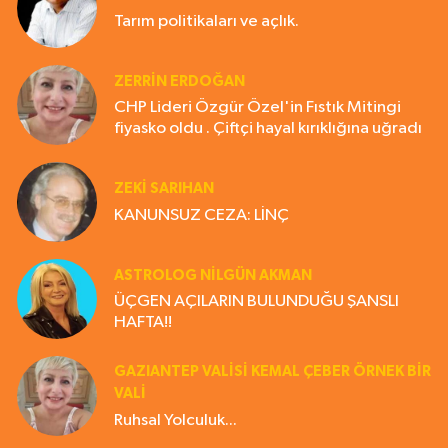
Tarım politikaları ve açlık.
ZERRIN ERDOĞAN
CHP Lideri Özgür Özel'in Fıstık Mitingi
fiyasko oldu . Çiftçi hayal kırıklığına uğradı
ZEKI SARIHAN
KANUNSUZ CEZA: LİNÇ
ASTROLOG NILGÜN AKMAN
ÜÇGEN AÇILARIN BULUNDUĞU ŞANSLI
HAFTA!!
GAZIANTEP VALISI KEMAL ÇEBER ÖRNEK BİR
VALİ
Ruhsal Yolculuk...