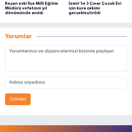
Keşan eski İlçe Millî Eğitim
İzmit'te 3 Çınar Çocuk Evi
Müdürü vefatının yıl
için kura çekimi
dönümünde anıldı
gerçekleştirildi
Yorumlar
Gönder