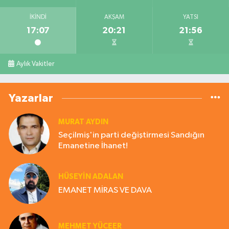
İKINDI
AKŞAM
YATSI
17:07
20:21
21:56
Aylık Vakitler
Yazarlar
MURAT AYDIN
Seçilmiş'in parti değiştirmesi Sandığın
Emanetine İhanet!
HÜSEYIN ADALAN
EMANET MİRAS VE DAVA
MEHMET YÜCEER