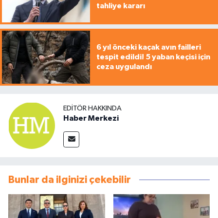
tahliye kararı
6 yıl önceki kaçak avın failleri
tespit edildi! 5 yaban keçisi için
ceza uygulandı
EDITÖR HAKKINDA
Haber Merkezi
Bunlar da ilginizi çekebilir