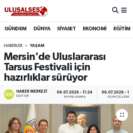
GÜNDEM
Hava Durumu
GÜNDEM
DÜNYA
SİYASET
EKONOMİ
EĞİTİM
DÜNYA
Trafik Durumu
HABERLER
YAŞAM
SİYASET
Süper Lig Puan Durumu ve Fikstür
Mersin'de Uluslararası
Tarsus Festivali için
EKONOMİ
Tüm Manşetler
hazırlıklar sürüyor
EĞİTİM
Son Dakika Haberleri
HABER MERKEZI
06.07.2026 - 11:24
06.07.2026 - 11
EDITÖR
YAYINLANMA
GÜNCELLEME
SAĞLIK
Haber Arşivi
MAGAZİN
SPOR