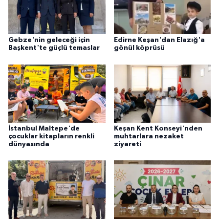
Gebze'nin geleceği için
Edirne Keşan'dan Elazığ'a
Başkent'te güçlü temaslar
gönül köprüsü
İstanbul Maltepe'de
Keşan Kent Konseyi'nden
çocuklar kitapların renkli
muhtarlara nezaket
dünyasında
ziyareti