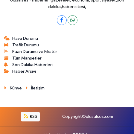
Ulusalses - haberler, gazeteler, ekonomi, spor, siyaset,son
dakika,haber sitesi,
Hava Durumu
Trafik Durumu
Puan Durumu ve Fikstür
Tüm Manşetler
Son Dakika Haberleri
Haber Arşivi
Künye
İletişim
RSS
Copyright©ulusalses.com