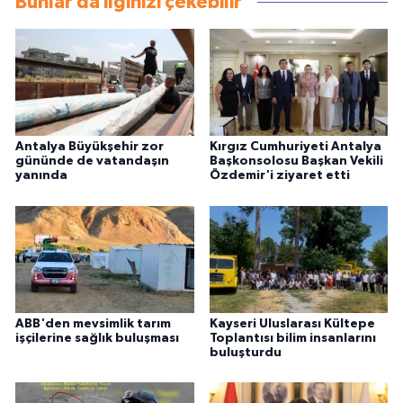
Bunlar da ilginizi çekebilir
Antalya Büyükşehir zor
Kırgız Cumhuriyeti Antalya
gününde de vatandaşın
Başkonsolosu Başkan Vekili
yanında
Özdemir'i ziyaret etti
ABB'den mevsimlik tarım
Kayseri Uluslarası Kültepe
işçilerine sağlık buluşması
Toplantısı bilim insanlarını
buluşturdu