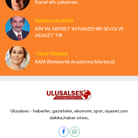
Kanal altı çalışması
NURULLAH AYDIN
KİN'İN, NEFRET'İN PANZEHİRİ SEVGİ VE
ADALET'TİR
TÜLAY KİRMAN
RAM (Rehberlik Araştırma Merkezi)
Ulusalses - haberler, gazeteler, ekonomi, spor, siyaset,son
dakika,haber sitesi,