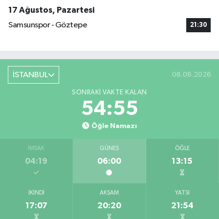
17 Ağustos, Pazartesi
Samsunspor - Göztepe
21:30
İSTANBUL
08.08.2026
SONRAKI VAKTE KALAN
54:54
Öğle Namazı
İMSAK
GÜNEŞ
ÖĞLE
04:19
06:00
13:15
İKINDI
AKŞAM
YATSI
17:07
20:20
21:54