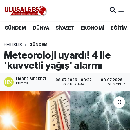
GÜNDEM
Hava Durumu
GÜNDEM
DÜNYA
SİYASET
EKONOMİ
EĞİTİM
DÜNYA
Trafik Durumu
HABERLER
GÜNDEM
SİYASET
Süper Lig Puan Durumu ve Fikstür
Meteoroloji uyardı! 4 ile
'kuvvetli yağış' alarmı
EKONOMİ
Tüm Manşetler
HABER MERKEZI
08.07.2026 - 08:22
08.07.2026 - 0
EĞİTİM
Son Dakika Haberleri
EDITÖR
YAYINLANMA
GÜNCELLEM
SAĞLIK
Haber Arşivi
MAGAZİN
SPOR