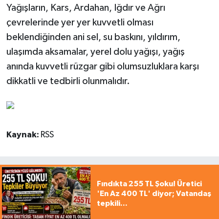
Yağışların, Kars, Ardahan, Iğdır ve Ağrı
çevrelerinde yer yer kuvvetli olması
beklendiğinden ani sel, su baskını, yıldırım,
ulaşımda aksamalar, yerel dolu yağışı, yağış
anında kuvvetli rüzgar gibi olumsuzluklara karşı
dikkatli ve tedbirli olunmalıdır.
Kaynak:
RSS
Fındıkta 255 TL Şoku! Üretici
'En Az 400 TL' diyor; Vatandaş
tepkili...