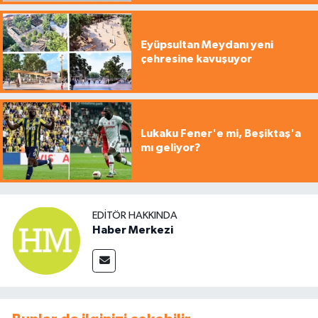
Eyüpsultan Meydanı yeni
çehresine kavuşuyor
Lukaku Fener'e mi, Beşiktaş'a
mı geliyor?
EDITÖR HAKKINDA
Haber Merkezi