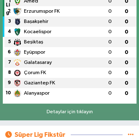
1
Amed
0
0
2
Erzurumspor FK
0
0
3
Başakşehir
0
0
4
Kocaelispor
0
0
5
Beşiktaş
0
0
6
Eyüpspor
0
0
7
Galatasaray
0
0
8
Çorum FK
0
0
9
Gaziantep FK
0
0
10
Alanyaspor
0
0
Detaylar için tıklayın
Süper Lig Fikstür