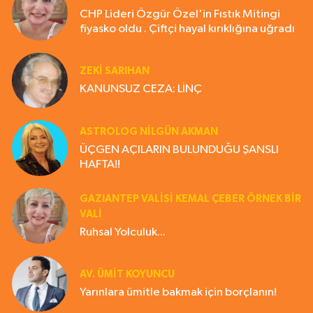
CHP Lideri Özgür Özel'in Fıstık Mitingi
fiyasko oldu . Çiftçi hayal kırıklığına uğradı
ZEKI SARIHAN
KANUNSUZ CEZA: LİNÇ
ASTROLOG NILGÜN AKMAN
ÜÇGEN AÇILARIN BULUNDUĞU ŞANSLI
HAFTA!!
GAZIANTEP VALISI KEMAL ÇEBER ÖRNEK BİR
VALİ
Ruhsal Yolculuk...
AV. ÜMIT KOYUNCU
Yarınlara ümitle bakmak için borçlanın!