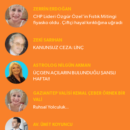
ZERRIN ERDOĞAN
CHP Lideri Özgür Özel'in Fıstık Mitingi
fiyasko oldu . Çiftçi hayal kırıklığına uğradı
ZEKI SARIHAN
KANUNSUZ CEZA: LİNÇ
ASTROLOG NILGÜN AKMAN
ÜÇGEN AÇILARIN BULUNDUĞU ŞANSLI
HAFTA!!
GAZIANTEP VALISI KEMAL ÇEBER ÖRNEK BİR
VALİ
Ruhsal Yolculuk...
AV. ÜMIT KOYUNCU