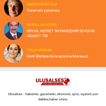
BAHRI KAYAOĞLU
Kanal altı çalışması
NURULLAH AYDIN
KİN'İN, NEFRET'İN PANZEHİRİ SEVGİ VE
ADALET'TİR
TÜLAY KİRMAN
RAM (Rehberlik Araştırma Merkezi)
Ulusalses - haberler, gazeteler, ekonomi, spor, siyaset,son
dakika,haber sitesi,