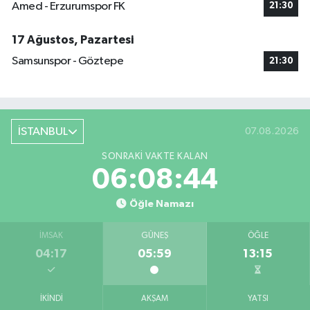
Amed - Erzurumspor FK
21:30
17 Ağustos, Pazartesi
Samsunspor - Göztepe
21:30
İSTANBUL
07.08.2026
SONRAKI VAKTE KALAN
06:08:44
Öğle Namazı
İMSAK
GÜNEŞ
ÖĞLE
04:17
05:59
13:15
İKINDI
AKŞAM
YATSI