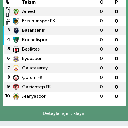
#
Takım
O
P
1
Amed
0
0
2
Erzurumspor FK
0
0
3
Başakşehir
0
0
4
Kocaelispor
0
0
5
Beşiktaş
0
0
6
Eyüpspor
0
0
7
Galatasaray
0
0
8
Çorum FK
0
0
9
Gaziantep FK
0
0
10
Alanyaspor
0
0
Detaylar için tıklayın