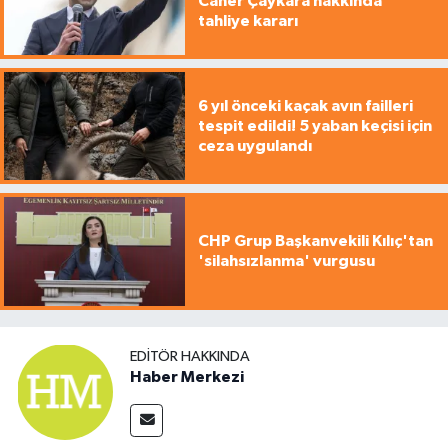
Caner Çaykara hakkında
tahliye kararı
6 yıl önceki kaçak avın failleri
tespit edildi! 5 yaban keçisi için
ceza uygulandı
CHP Grup Başkanvekili Kılıç'tan
'silahsızlanma' vurgusu
EDITÖR HAKKINDA
Haber Merkezi