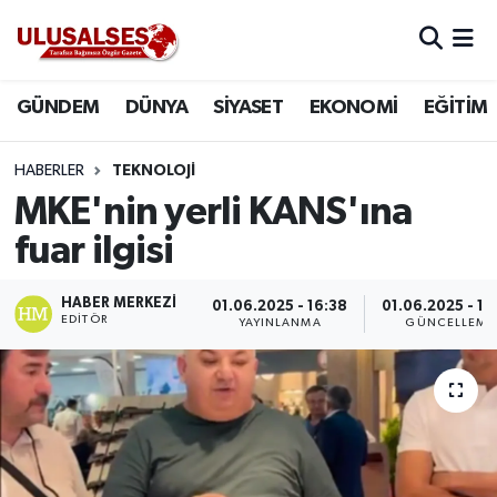
GÜNDEM
Hava Durumu
GÜNDEM
DÜNYA
SİYASET
EKONOMİ
EĞİTİM
DÜNYA
Trafik Durumu
HABERLER
TEKNOLOJI
SİYASET
Süper Lig Puan Durumu ve Fikstür
MKE'nin yerli KANS'ına
fuar ilgisi
EKONOMİ
Tüm Manşetler
HABER MERKEZI
01.06.2025 - 16:38
01.06.2025 - 16
EĞİTİM
Son Dakika Haberleri
EDITÖR
YAYINLANMA
GÜNCELLEME
SAĞLIK
Haber Arşivi
MAGAZİN
SPOR