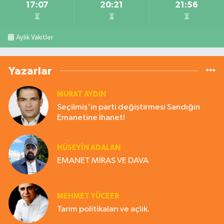
17:07
20:21
21:56
Aylık Vakitler
Yazarlar
MURAT AYDIN
Seçilmiş'in parti değiştirmesi Sandığın
Emanetine İhanet!
HÜSEYIN ADALAN
EMANET MİRAS VE DAVA
MEHMET YÜCEER
Tarım politikaları ve açlık.