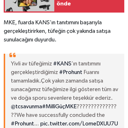
önde
MKE, fuarda KANS’ın tanıtımını başarıyla
gerçekleştirirken, tüfeğin çok yakında satışa
sunulacağını duyurdu.
Yivli av tüfeğimiz
#KANS
’ın tanıtımını
gerçekleştirdiğimiz
#Prohunt
Fuarını
tamamladık.Çok yakın zamanda satışa
sunacağımız tüfeğimize ilgi gösteren tüm av
ve doğa sporu sevenlere teşekkür ederiz.
@tcsavunma
#MillîGüçMKE
??????????????
??We have successfully concluded the
#Prohunt
…
pic.twitter.com/LomeDXUU7U