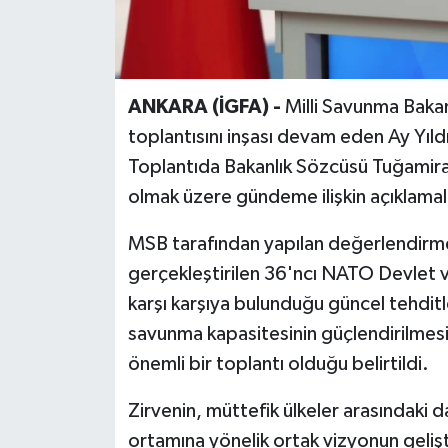
ANKARA (İGFA) -
Milli Savunma Bakan
toplantısını inşası devam eden Ay Yıl
Toplantıda Bakanlık Sözcüsü Tuğamiral
olmak üzere gündeme ilişkin açıklama
MSB tarafından yapılan değerlendirm
gerçekleştirilen 36'ncı NATO Devlet ve
karşı karşıya bulunduğu güncel tehditler
savunma kapasitesinin güçlendirilmesin
önemli bir toplantı olduğu belirtildi.
Zirvenin, müttefik ülkeler arasındaki 
ortamına yönelik ortak vizyonun gelişt