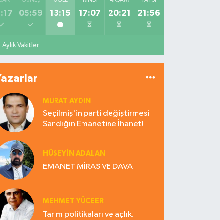
SAK
GÜNEŞ
ÖĞLE
İKINDI
AKŞAM
YATSI
:17
05:59
13:15
17:07
20:21
21:56
Aylık Vakitler
Yazarlar
MURAT AYDIN
Seçilmiş'in parti değiştirmesi
Sandığın Emanetine İhanet!
HÜSEYIN ADALAN
EMANET MİRAS VE DAVA
MEHMET YÜCEER
Tarım politikaları ve açlık.