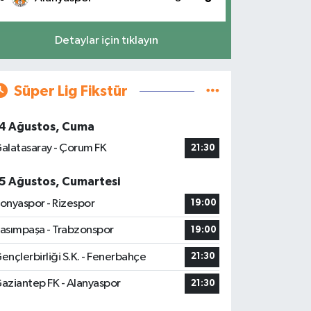
Detaylar için tıklayın
Süper Lig Fikstür
4 Ağustos, Cuma
alatasaray - Çorum FK
21:30
5 Ağustos, Cumartesi
onyaspor - Rizespor
19:00
asımpaşa - Trabzonspor
19:00
ençlerbirliği S.K. - Fenerbahçe
21:30
aziantep FK - Alanyaspor
21:30