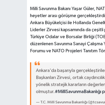
Milli Savunma Bakanı Yaşar Güler, NAT
heyetler arası görüşme gerçekleştirdi.
Ankara Büyükelçisi ile Hollanda Gene
Liderler Zirvesi kapsamında da çeşitl
Türkiye Odalar ve Borsalar Birliği (TO
düzenlenen Savunma Sanayi Çalışma 
Forumu ve NATO Projeleri Tanıtım Töre
Ankara'da başarıyla gerçekleştiri
Başkanları Zirvesi, ortak caydırıcı
yönelik stratejik kararların değerlen
olmuştur.
#MillîSavunmaBakanlığı
p
— T.C. Millî Savunma Bakanlığı (@tcsav