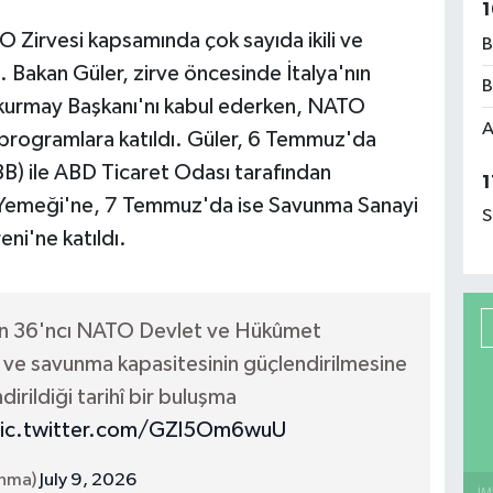
1
O Zirvesi kapsamında çok sayıda ikili ve
B
 Bakan Güler, zirve öncesinde İtalya'nın
B
lkurmay Başkanı'nı kabul ederken, NATO
A
i programlara katıldı. Güler, 6 Temmuz'da
BB) ile ABD Ticaret Odası tarafından
1
Yemeği'ne, 7 Temmuz'da ise Savunma Sanayi
S
ni'ne katıldı.
len 36'ncı NATO Devlet ve Hükûmet
lık ve savunma kapasitesinin güçlendirilmesine
dirildiği tarihî bir buluşma
ic.twitter.com/GZl5Om6wuU
unma)
July 9, 2026