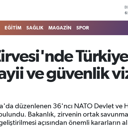
D
4
E
5
EĞİTİM
SAĞLIK
MAGAZİN
SPOR
S
6
G
6
rvesi'nde Türkiye
B
1
B
yii ve güvenlik v
6
ra'da düzenlenen 36'ncı NATO Devlet ve H
lundu. Bakanlık, zirvenin ortak savunma 
n geliştirilmesi açısından önemli kararların a