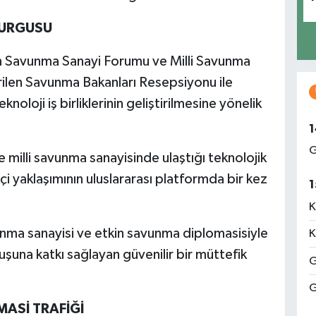
VURGUSU
 Savunma Sanayi Forumu ve Milli Savunma
irilen Savunma Bakanları Resepsiyonu ile
noloji iş birliklerinin geliştirilmesine yönelik
1
G
 milli savunma sanayisinde ulaştığı teknolojik
çi yaklaşımının uluslararası platformda bir kez
1
K
unma sanayisi ve etkin savunma diplomasisiyle
K
şuna katkı sağlayan güvenilir bir müttefik
G
G
ASİ TRAFİĞİ