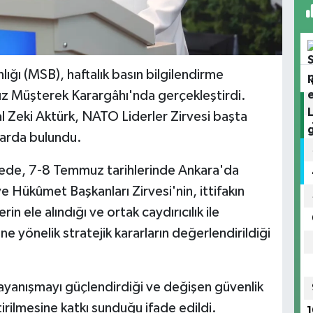
lığı (MSB), haftalık basın bilgilendirme
dız Müşterek Karargâhı'nda gerçekleştirdi.
 Zeki Aktürk, NATO Liderler Zirvesi başta
larda bulundu.
ede, 7-8 Temmuz tarihlerinde Ankara'da
 Hükûmet Başkanları Zirvesi'nin, ittifakın
in ele alındığı ve ortak caydırıcılık ile
e yönelik stratejik kararların değerlendirildiği
dayanışmayı güçlendirdiği ve değişen güvenlik
irilmesine katkı sunduğu ifade edildi.
1