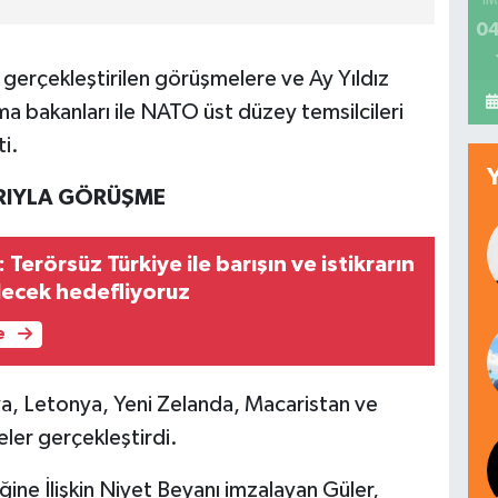
İM
04
 gerçekleştirilen görüşmelere ve Ay Yıldız
 bakanları ile NATO üst düzey temsilcileri
ti.
RIYLA GÖRÜŞME
Terörsüz Türkiye ile barışın ve istikrarın
lecek hedefliyoruz
e
a, Letonya, Yeni Zelanda, Macaristan ve
er gerçekleştirdi.
ğine İlişkin Niyet Beyanı imzalayan Güler,