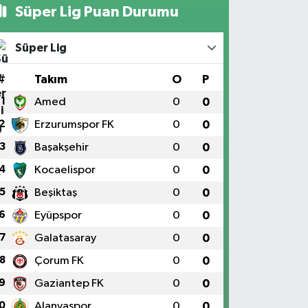
Süper Lig Puan Durumu
Süper Lig
#
Takım
O
P
1
Amed
0
0
2
Erzurumspor FK
0
0
3
Başakşehir
0
0
4
Kocaelispor
0
0
5
Beşiktaş
0
0
6
Eyüpspor
0
0
7
Galatasaray
0
0
8
Çorum FK
0
0
9
Gaziantep FK
0
0
0
Alanyaspor
0
0