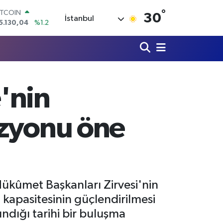
°
OLAR
30
İstanbul
7,7106
%0.17
URO
5,1652
%0.27
TERLİN
4,4046
%0.35
RAM ALTIN
618.49
%2.12
'nin
İST100
3.773
%-19
ITCOIN
izyonu öne
5.130,04
%1.2
ükûmet Başkanları Zirvesi'nin
kapasitesinin güçlendirilmesi
lındığı tarihi bir buluşma