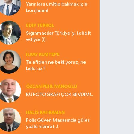
Yarınlara ümitle bakmak için
borçlanın!
EDIP TEKKOL
Sığınmacılar Türkiye'yi tehdit
ediyor (!)
İLKAY KUMTEPE
Telafiden ne bekliyoruz, ne
buluruz?
ÖZCAN PEHLİVANOĞLU
BU FOTOĞRAFI ÇOK SEVDİM!..
HALIS KAHRAMAN
Polis Güven Masasında güler
yüzlü hizmet..!