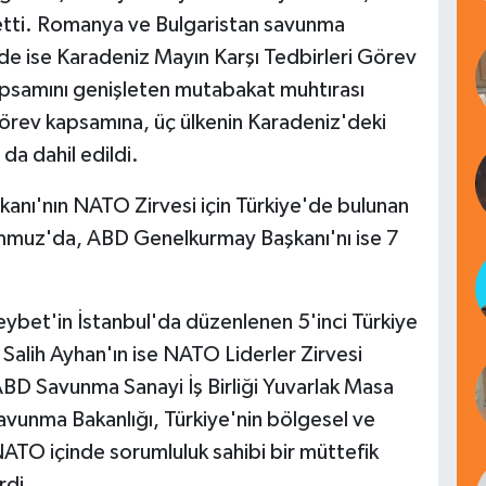
tti. Romanya ve Bulgaristan savunma
de ise Karadeniz Mayın Karşı Tedbirleri Görev
samını genişleten mutabakat muhtırası
görev kapsamına, üç ülkenin Karadeniz'deki
 da dahil edildi.
nı'nın NATO Zirvesi için Türkiye'de bulunan
mmuz'da, ABD Genelkurmay Başkanı'nı ise 7
bet'in İstanbul'da düzenlenen 5'inci Türkiye
 Salih Ayhan'ın ise NATO Liderler Zirvesi
BD Savunma Sanayi İş Birliği Yuvarlak Masa
i Savunma Bakanlığı, Türkiye'nin bölgesel ve
, NATO içinde sorumluluk sahibi bir müttefik
rdi.