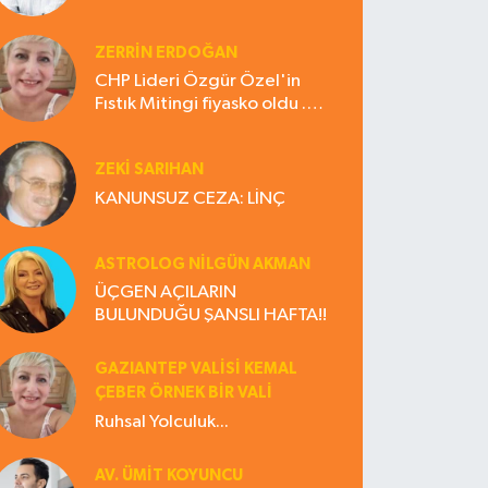
ZERRIN ERDOĞAN
CHP Lideri Özgür Özel'in
Fıstık Mitingi fiyasko oldu .
Çiftçi hayal kırıklığına uğradı
ZEKI SARIHAN
KANUNSUZ CEZA: LİNÇ
ASTROLOG NILGÜN AKMAN
ÜÇGEN AÇILARIN
BULUNDUĞU ŞANSLI HAFTA!!
GAZIANTEP VALISI KEMAL
ÇEBER ÖRNEK BİR VALİ
Ruhsal Yolculuk...
AV. ÜMIT KOYUNCU