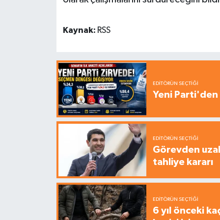
Kaynak:
RSS
EDITÖRÜN SEÇTIĞI
Yeni Parti'den 
EDITÖRÜN SEÇTIĞI
Görevden uzak
tahliye kararı
EDITÖRÜN SEÇTIĞI
6 yıl önceki ka