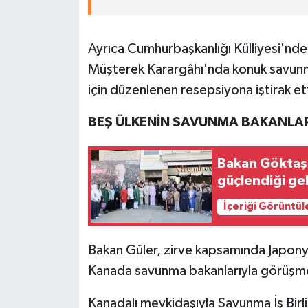
Ayrıca Cumhurbaşkanlığı Külliyesi'nde
Müşterek Karargâhı'nda konuk savunma
için düzenlenen resepsiyona iştirak et
BEŞ ÜLKENİN SAVUNMA BAKANLA
Bakan Göktaş: 
güçlendiği ge
İçeriği Görüntül
Bakan Güler, zirve kapsamında Japony
Kanada savunma bakanlarıyla görüşmel
Kanadalı mevkidaşıyla Savunma İş Birli