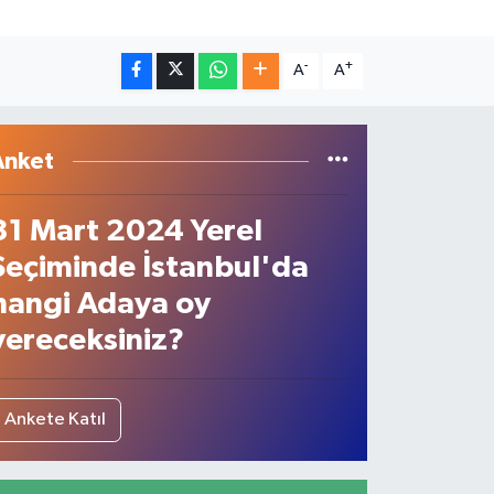
-
+
A
A
Anket
31 Mart 2024 Yerel
Seçiminde İstanbul'da
hangi Adaya oy
vereceksiniz?
Ankete Katıl