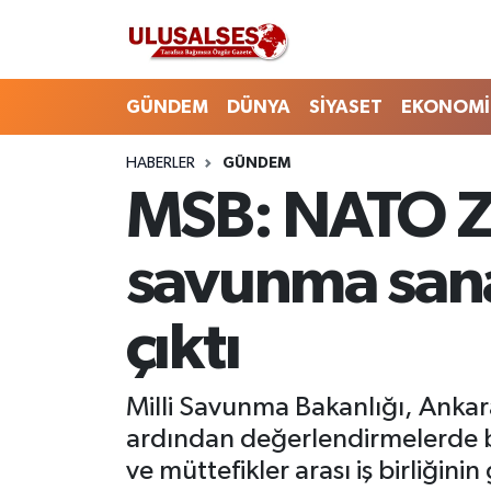
GÜNDEM
Hava Durumu
GÜNDEM
DÜNYA
SİYASET
EKONOMİ
DÜNYA
Trafik Durumu
HABERLER
GÜNDEM
MSB: NATO Zi
SİYASET
Süper Lig Puan Durumu ve Fikstür
EKONOMİ
Tüm Manşetler
savunma sana
EĞİTİM
Son Dakika Haberleri
çıktı
SAĞLIK
Haber Arşivi
Milli Savunma Bakanlığı, Anka
MAGAZİN
ardından değerlendirmelerde bu
ve müttefikler arası iş birliğini
SPOR