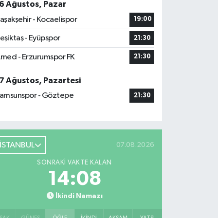
6 Ağustos, Pazar
aşakşehir - Kocaelispor
19:00
eşiktaş - Eyüpspor
21:30
med - Erzurumspor FK
21:30
7 Ağustos, Pazartesi
amsunspor - Göztepe
21:30
İSTANBUL
07.08.2026
SONRAKI VAKTE KALAN
14:07
İkindi Namazı