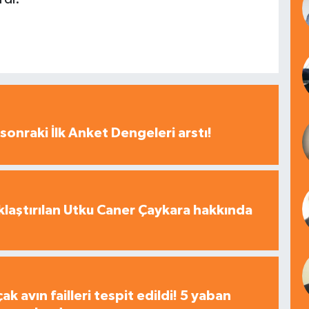
sonraki İlk Anket Dengeleri arstı!
laştırılan Utku Caner Çaykara hakkında
çak avın failleri tespit edildi! 5 yaban