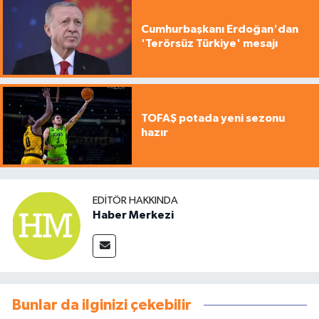
Cumhurbaşkanı Erdoğan'dan
'Terörsüz Türkiye' mesajı
TOFAŞ potada yeni sezonu
hazır
EDITÖR HAKKINDA
Haber Merkezi
Bunlar da ilginizi çekebilir