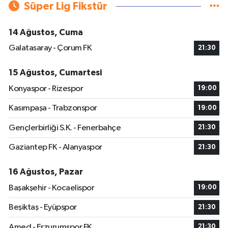
Süper Lig Fikstür
14 Ağustos, Cuma
Galatasaray - Çorum FK
21:30
15 Ağustos, Cumartesi
Konyaspor - Rizespor
19:00
Kasımpaşa - Trabzonspor
19:00
Gençlerbirliği S.K. - Fenerbahçe
21:30
Gaziantep FK - Alanyaspor
21:30
16 Ağustos, Pazar
Başakşehir - Kocaelispor
19:00
Beşiktaş - Eyüpspor
21:30
Amed - Erzurumspor FK
21:30