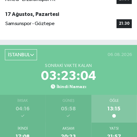
17 Ağustos, Pazartesi
Samsunspor - Göztepe
21:30
İSTANBUL
06.08.2026
SONRAKI VAKTE KALAN
03:23:03
İkindi Namazı
İMSAK
GÜNEŞ
ÖĞLE
04:16
05:58
13:15
İKINDI
AKŞAM
YATSI
17:08
20:23
21:57