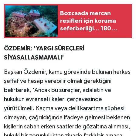
Bozcaada mercan
resifleri için koruma
seferberliği... 180
deniz canlısı türü kayıt
altına alındı
ÖZDEMİR: 'YARGI SÜREÇLERİ
SİYASALLAŞMAMALI'
Başkan Özdemir, kamu görevinde bulunan herkes
şeffaf ve hesap verebilir olmalı gerektiğini
belirterek, 'Ancak bu süreçler, adaletin ve
hukukun evrensel ilkeleri çerçevesinde
yürütülmeli. Kaçma veya delil karartma şüphesi
olmayan, çağrıldığında ifadeye gelmesi beklenen
kişilerin sabah erken saatlerde gözaltına alınması,
hukuki bir zorunluluktan ziyade farklı bir amaca