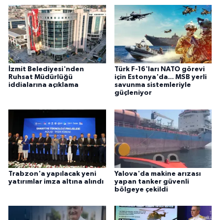
İzmit Belediyesi'nden
Türk F-16'ları NATO görevi
Ruhsat Müdürlüğü
için Estonya'da... MSB yerli
iddialarına açıklama
savunma sistemleriyle
güçleniyor
Trabzon'a yapılacak yeni
Yalova'da makine arızası
yatırımlar imza altına alındı
yapan tanker güvenli
bölgeye çekildi