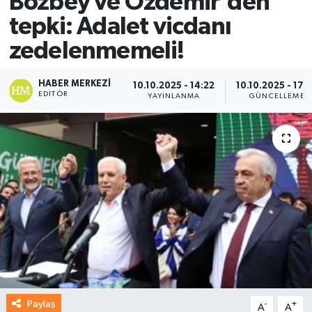
Bozbey ve Özdemir'den
tepki: Adalet vicdanı
zedelenmemeli!
HABER MERKEZI
10.10.2025 - 14:22
10.10.2025 - 17:
EDITÖR
YAYINLANMA
GÜNCELLEME
Paylaş
-
+
A
A