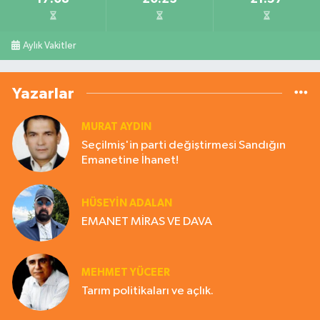
Aylık Vakitler
Yazarlar
MURAT AYDIN
Seçilmiş'in parti değiştirmesi Sandığın
Emanetine İhanet!
HÜSEYIN ADALAN
EMANET MİRAS VE DAVA
MEHMET YÜCEER
Tarım politikaları ve açlık.