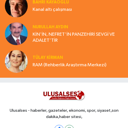
BAHRI KAYAOĞLU
Kanal altı çalışması
NURULLAH AYDIN
KİN'İN, NEFRET'İN PANZEHİRİ SEVGİ VE
ADALET'TİR
TÜLAY KİRMAN
RAM (Rehberlik Araştırma Merkezi)
Ulusalses - haberler, gazeteler, ekonomi, spor, siyaset,son
dakika,haber sitesi,