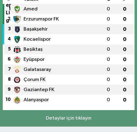
1
Amed
0
0
2
Erzurumspor FK
0
0
3
Başakşehir
0
0
4
Kocaelispor
0
0
5
Beşiktaş
0
0
6
Eyüpspor
0
0
7
Galatasaray
0
0
8
Çorum FK
0
0
9
Gaziantep FK
0
0
10
Alanyaspor
0
0
Detaylar için tıklayın