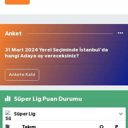
Anket
31 Mart 2024 Yerel Seçiminde İstanbul'da
hangi Adaya oy vereceksiniz?
Ankete Katıl
Süper Lig Puan Durumu
Süper Lig
#
Takım
O
P