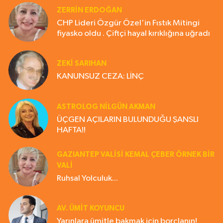
ZERRIN ERDOĞAN
CHP Lideri Özgür Özel'in Fıstık Mitingi
fiyasko oldu . Çiftçi hayal kırıklığına uğradı
ZEKI SARIHAN
KANUNSUZ CEZA: LİNÇ
ASTROLOG NILGÜN AKMAN
ÜÇGEN AÇILARIN BULUNDUĞU ŞANSLI
HAFTA!!
GAZIANTEP VALISI KEMAL ÇEBER ÖRNEK BİR
VALİ
Ruhsal Yolculuk...
AV. ÜMIT KOYUNCU
Yarınlara ümitle bakmak için borçlanın!