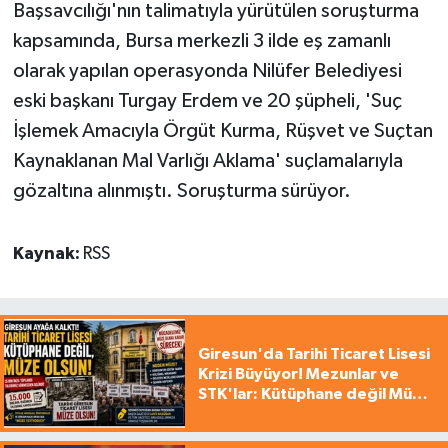
Başsavcılığı'nın talimatıyla yürütülen soruşturma
kapsamında, Bursa merkezli 3 ilde eş zamanlı
olarak yapılan operasyonda Nilüfer Belediyesi
eski başkanı Turgay Erdem ve 20 şüpheli, 'Suç
İşlemek Amacıyla Örgüt Kurma, Rüşvet ve Suçtan
Kaynaklanan Mal Varlığı Aklama' suçlamalarıyla
gözaltına alınmıştı. Soruşturma sürüyor.
Kaynak:
RSS
Giresun'da Tarihi Ticaret Lisesi
Krizi Büyüyor! Mezunlar ve
STK'lar: Kütüphane değil Müze
yapılsın!