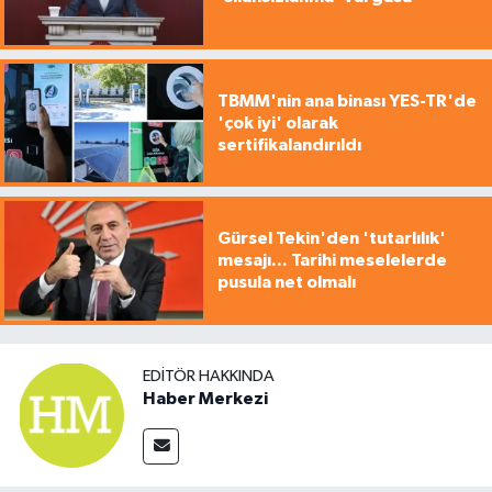
TBMM'nin ana binası YES-TR'de
'çok iyi' olarak
sertifikalandırıldı
Gürsel Tekin'den 'tutarlılık'
mesajı... Tarihi meselelerde
pusula net olmalı
EDITÖR HAKKINDA
Haber Merkezi