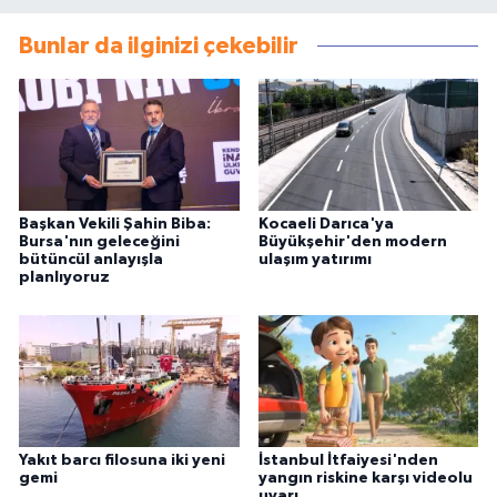
Bunlar da ilginizi çekebilir
Başkan Vekili Şahin Biba:
Kocaeli Darıca'ya
Bursa'nın geleceğini
Büyükşehir'den modern
bütüncül anlayışla
ulaşım yatırımı
planlıyoruz
Yakıt barcı filosuna iki yeni
İstanbul İtfaiyesi'nden
gemi
yangın riskine karşı videolu
uyarı