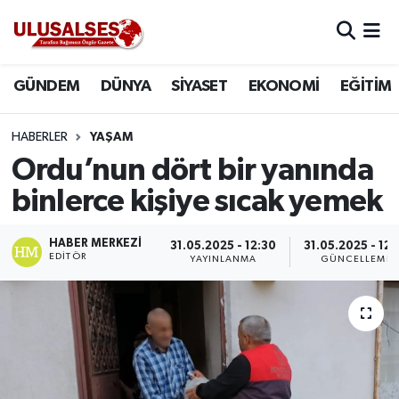
GÜNDEM
Hava Durumu
GÜNDEM
DÜNYA
SİYASET
EKONOMİ
EĞİTİM
DÜNYA
Trafik Durumu
HABERLER
YAŞAM
SİYASET
Süper Lig Puan Durumu ve Fikstür
Ordu’nun dört bir yanında
binlerce kişiye sıcak yemek
EKONOMİ
Tüm Manşetler
HABER MERKEZI
31.05.2025 - 12:30
31.05.2025 - 12:
EĞİTİM
Son Dakika Haberleri
EDITÖR
YAYINLANMA
GÜNCELLEME
SAĞLIK
Haber Arşivi
MAGAZİN
SPOR