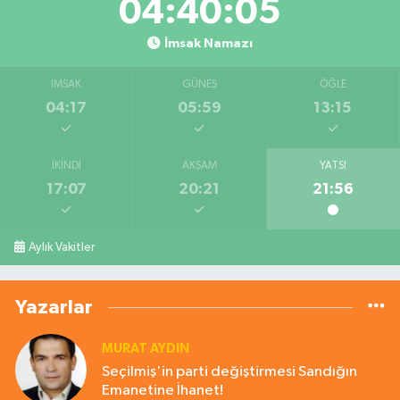
04:40:05
İmsak Namazı
İMSAK
GÜNEŞ
ÖĞLE
04:17
05:59
13:15
İKINDI
AKŞAM
YATSI
17:07
20:21
21:56
Aylık Vakitler
Yazarlar
MURAT AYDIN
Seçilmiş'in parti değiştirmesi Sandığın
Emanetine İhanet!