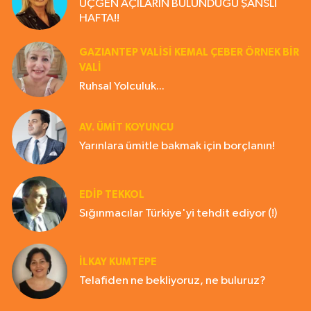
ÜÇGEN AÇILARIN BULUNDUĞU ŞANSLI
HAFTA!!
GAZIANTEP VALISI KEMAL ÇEBER ÖRNEK BİR
VALİ
Ruhsal Yolculuk...
AV. ÜMIT KOYUNCU
Yarınlara ümitle bakmak için borçlanın!
EDIP TEKKOL
Sığınmacılar Türkiye'yi tehdit ediyor (!)
İLKAY KUMTEPE
Telafiden ne bekliyoruz, ne buluruz?