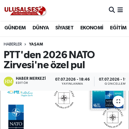
GÜNDEM
Hava Durumu
GÜNDEM
DÜNYA
SİYASET
EKONOMİ
EĞİTİM
DÜNYA
Trafik Durumu
HABERLER
YAŞAM
SİYASET
Süper Lig Puan Durumu ve Fikstür
PTT'den 2026 NATO
Zirvesi'ne özel pul
EKONOMİ
Tüm Manşetler
HABER MERKEZI
07.07.2026 - 18:46
07.07.2026 - 19
EĞİTİM
Son Dakika Haberleri
EDITÖR
YAYINLANMA
GÜNCELLEME
SAĞLIK
Haber Arşivi
MAGAZİN
SPOR