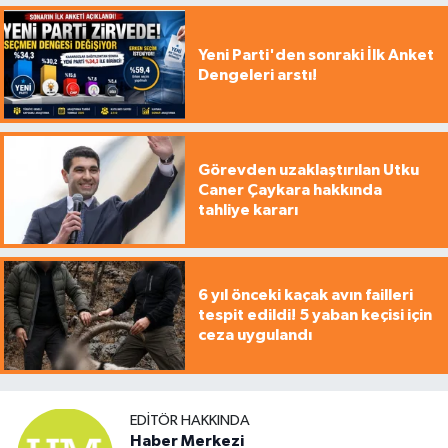
Yeni Parti'den sonraki İlk Anket
Dengeleri arstı!
Görevden uzaklaştırılan Utku
Caner Çaykara hakkında
tahliye kararı
6 yıl önceki kaçak avın failleri
tespit edildi! 5 yaban keçisi için
ceza uygulandı
EDITÖR HAKKINDA
Haber Merkezi