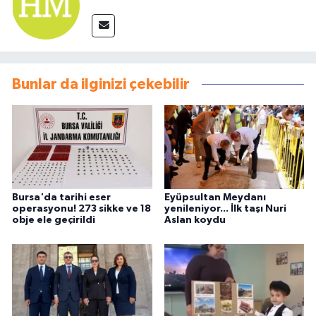
Bunlar da ilginizi çekebilir
Bursa'da tarihi eser
Eyüpsultan Meydanı
operasyonu! 273 sikke ve 18
yenileniyor... İlk taşı Nuri
obje ele geçirildi
Aslan koydu