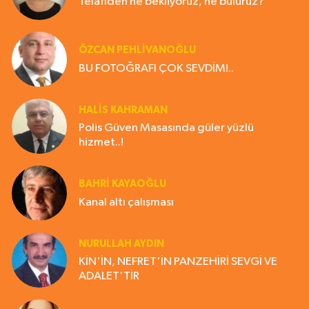
Telafiden ne bekliyoruz, ne buluruz?
ÖZCAN PEHLİVANOĞLU
BU FOTOĞRAFI ÇOK SEVDİM!..
HALIS KAHRAMAN
Polis Güven Masasında güler yüzlü
hizmet..!
BAHRI KAYAOĞLU
Kanal altı çalışması
NURULLAH AYDIN
KİN'İN, NEFRET'İN PANZEHİRİ SEVGİ VE
ADALET'TİR