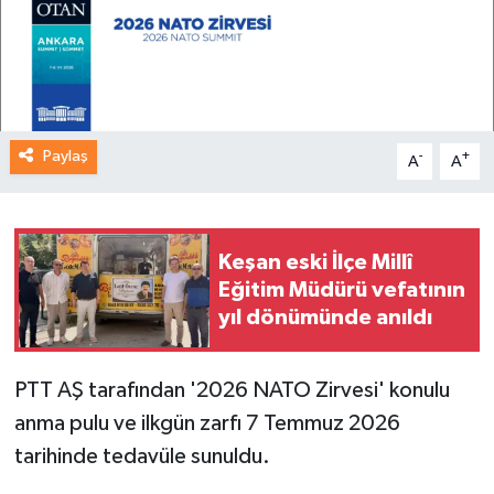
Paylaş
-
+
A
A
Keşan eski İlçe Millî
Eğitim Müdürü vefatının
yıl dönümünde anıldı
PTT AŞ tarafından '2026 NATO Zirvesi' konulu
anma pulu ve ilkgün zarfı 7 Temmuz 2026
tarihinde tedavüle sunuldu.