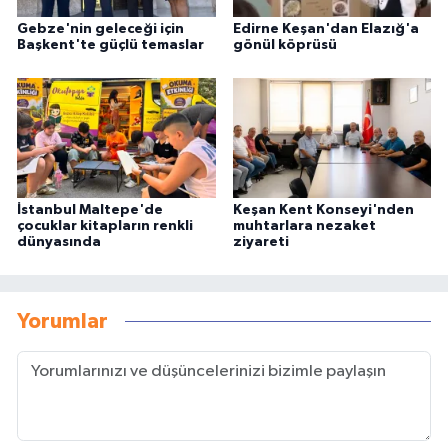
Gebze'nin geleceği için
Edirne Keşan'dan Elazığ'a
Başkent'te güçlü temaslar
gönül köprüsü
İstanbul Maltepe'de
Keşan Kent Konseyi'nden
çocuklar kitapların renkli
muhtarlara nezaket
dünyasında
ziyareti
Yorumlar