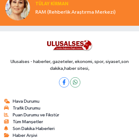
TÜLAY KİRMAN
RAM (Rehberlik Araştırma Merkezi)
Ulusalses - haberler, gazeteler, ekonomi, spor, siyaset,son
dakika,haber sitesi,
Hava Durumu
Trafik Durumu
Puan Durumu ve Fikstür
Tüm Manşetler
Son Dakika Haberleri
Haber Arşivi