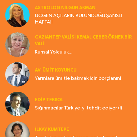
ASTROLOG NILGÜN AKMAN
ÜÇGEN AÇILARIN BULUNDUĞU ŞANSLI
HAFTA!!
GAZIANTEP VALISI KEMAL ÇEBER ÖRNEK BİR
VALİ
Ruhsal Yolculuk...
AV. ÜMIT KOYUNCU
Yarınlara ümitle bakmak için borçlanın!
EDIP TEKKOL
Sığınmacılar Türkiye'yi tehdit ediyor (!)
İLKAY KUMTEPE