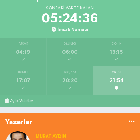
SONRAKI VAKTE KALAN
05:24:35
İmsak Namazı
İMSAK
GÜNEŞ
ÖĞLE
04:19
06:00
13:15
İKINDI
AKŞAM
YATSI
17:07
20:20
21:54
Aylık Vakitler
Yazarlar
MURAT AYDIN