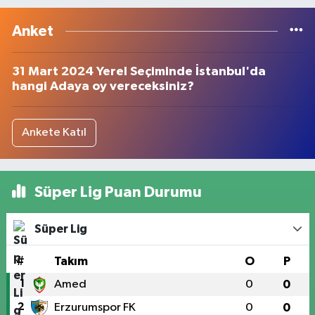
Anket
31 Mart 2024 Yerel Seçiminde İstanbul'da
hangi Adaya oy vereceksiniz?
Ankete Katıl
Süper Lig Puan Durumu
Süper Lig
#
Takım
O
P
1
Amed
0
0
2
Erzurumspor FK
0
0