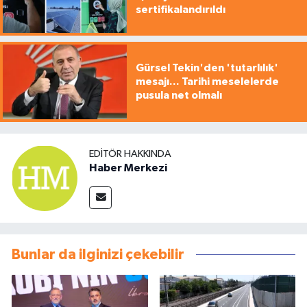
sertifikalandırıldı
Gürsel Tekin'den 'tutarlılık'
mesajı... Tarihi meselelerde
pusula net olmalı
EDITÖR HAKKINDA
Haber Merkezi
Bunlar da ilginizi çekebilir