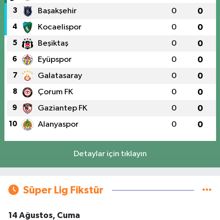
3
Başakşehir
0
0
4
Kocaelispor
0
0
5
Beşiktaş
0
0
6
Eyüpspor
0
0
7
Galatasaray
0
0
8
Çorum FK
0
0
9
Gaziantep FK
0
0
10
Alanyaspor
0
0
Detaylar için tıklayın
Süper Lig Fikstür
14 Ağustos, Cuma