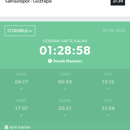
Samsunspor - Göztepe
21:30
İSTANBUL
07.08.2026
SONRAKI VAKTE KALAN
01:28:58
İmsak Namazı
İMSAK
GÜNEŞ
ÖĞLE
04:17
05:59
13:15
İKINDI
AKŞAM
YATSI
17:07
20:21
21:56
Aylık Vakitler