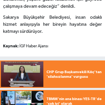
çalışmaya devam edeceğiz” denildi.
Sakarya Büyükşehir Belediyesi, insan odaklı
hizmet anlayışıyla her bireyin hayatına değer
katmayı sürdürüyor.
Kaynak:
İGF Haber Ajansı
CHP Grup Başkanvekili Kılıç'tan
'silahsızlanma' vurgusu
TBMM'nin ana binası YES-TR'de
'çok iyi' olarak