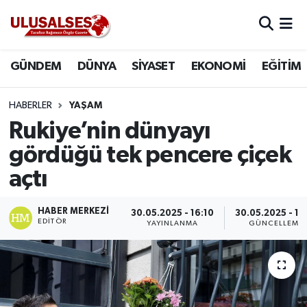
GÜNDEM
Hava Durumu
GÜNDEM
DÜNYA
SİYASET
EKONOMİ
EĞİTİM
DÜNYA
Trafik Durumu
HABERLER
YAŞAM
SİYASET
Süper Lig Puan Durumu ve Fikstür
Rukiye’nin dünyayı
gördüğü tek pencere çiçek
EKONOMİ
Tüm Manşetler
açtı
EĞİTİM
Son Dakika Haberleri
HABER MERKEZI
30.05.2025 - 16:10
30.05.2025 - 16
EDITÖR
YAYINLANMA
GÜNCELLEME
SAĞLIK
Haber Arşivi
MAGAZİN
SPOR