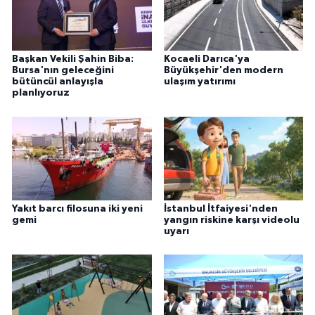
Başkan Vekili Şahin Biba:
Kocaeli Darıca'ya
Bursa'nın geleceğini
Büyükşehir'den modern
bütüncül anlayışla
ulaşım yatırımı
planlıyoruz
Yakıt barcı filosuna iki yeni
İstanbul İtfaiyesi'nden
gemi
yangın riskine karşı videolu
uyarı