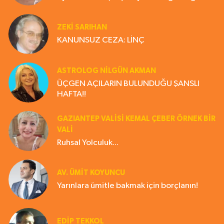
ZEKI SARIHAN
KANUNSUZ CEZA: LİNÇ
ASTROLOG NILGÜN AKMAN
ÜÇGEN AÇILARIN BULUNDUĞU ŞANSLI
HAFTA!!
GAZIANTEP VALISI KEMAL ÇEBER ÖRNEK BİR
VALİ
Ruhsal Yolculuk...
AV. ÜMIT KOYUNCU
Yarınlara ümitle bakmak için borçlanın!
EDIP TEKKOL