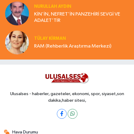
NURULLAH AYDIN
KİN'İN, NEFRET'İN PANZEHİRİ SEVGİ VE
ADALET'TİR
TÜLAY KİRMAN
RAM (Rehberlik Araştırma Merkezi)
Ulusalses - haberler, gazeteler, ekonomi, spor, siyaset,son
dakika,haber sitesi,
Hava Durumu