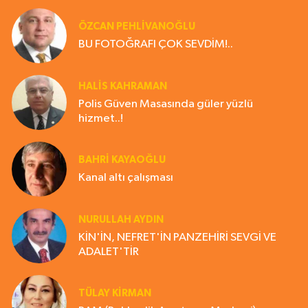
ÖZCAN PEHLİVANOĞLU
BU FOTOĞRAFI ÇOK SEVDİM!..
HALIS KAHRAMAN
Polis Güven Masasında güler yüzlü
hizmet..!
BAHRI KAYAOĞLU
Kanal altı çalışması
NURULLAH AYDIN
KİN'İN, NEFRET'İN PANZEHİRİ SEVGİ VE
ADALET'TİR
TÜLAY KİRMAN