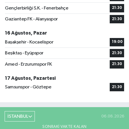
Gençlerbirliği S.K. - Fenerbahçe
21:30
Gaziantep FK - Alanyaspor
21:30
16 Ağustos, Pazar
Başakşehir - Kocaelispor
19:00
Beşiktaş - Eyüpspor
21:30
Amed - Erzurumspor FK
21:30
17 Ağustos, Pazartesi
Samsunspor - Göztepe
21:30
İSTANBUL
06.08.2026
SONRAKI VAKTE KALAN