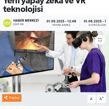
Yerli yapay zekâ ve VR
teknolojisi
HABER MERKEZI
01.06.2025 - 13:48
01.06.2025 - 13
EDITÖR
YAYINLANMA
GÜNCELLEME
Paylaş
-
+
A
A