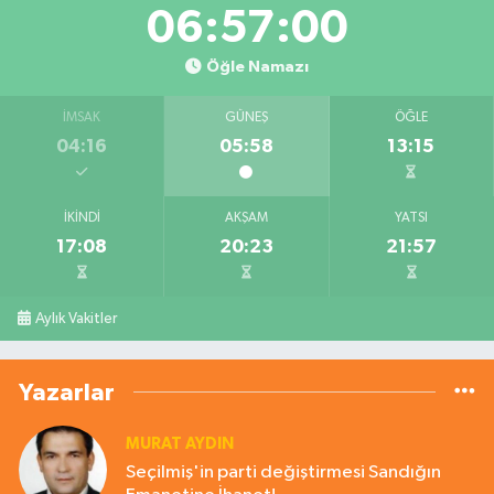
06:56:59
Öğle Namazı
İMSAK
GÜNEŞ
ÖĞLE
04:16
05:58
13:15
İKINDI
AKŞAM
YATSI
17:08
20:23
21:57
Aylık Vakitler
Yazarlar
MURAT AYDIN
Seçilmiş'in parti değiştirmesi Sandığın