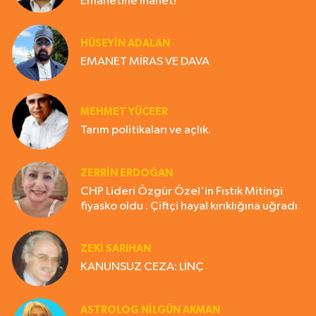
Emanetine İhanet!
HÜSEYIN ADALAN
EMANET MİRAS VE DAVA
MEHMET YÜCEER
Tarım politikaları ve açlık.
ZERRIN ERDOĞAN
CHP Lideri Özgür Özel'in Fıstık Mitingi
fiyasko oldu . Çiftçi hayal kırıklığına uğradı
ZEKI SARIHAN
KANUNSUZ CEZA: LİNÇ
ASTROLOG NILGÜN AKMAN