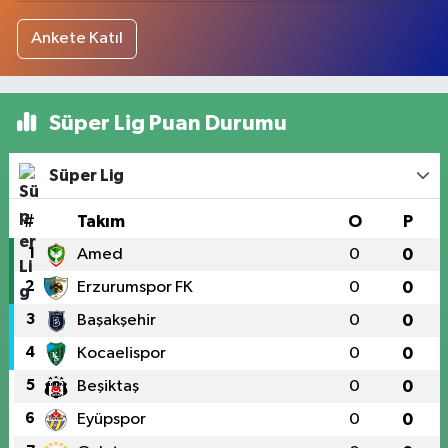
Ankete Katıl
Süper Lig Puan Durumu
Süper Lig
#
Takım
O
P
1
Amed
0
0
2
Erzurumspor FK
0
0
3
Başakşehir
0
0
4
Kocaelispor
0
0
5
Beşiktaş
0
0
6
Eyüpspor
0
0