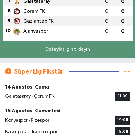
7
Galatasaray
0
0
8
Çorum FK
0
0
9
Gaziantep FK
0
0
10
Alanyaspor
0
0
Detaylar için tıklayın
Süper Lig Fikstür
14 Ağustos, Cuma
Galatasaray - Çorum FK
21:30
15 Ağustos, Cumartesi
Konyaspor - Rizespor
19:00
Kasımpaşa - Trabzonspor
19:00