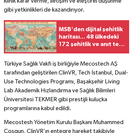
klinik karar verme, iletişim ve eleştirel düşünme
gibi yetkinlikleri de kazandırıyor.
MSB'den dijital şehitlik
haritası... 48 ülkedeki
172 şehitlik ve anıt tek
platformda
Türkiye Sağlık Vakfı iş birliğiyle Mecostech AŞ
tarafından geliştirilen ClinVR, Tech İstanbul, Dual-
Use Technologies Programı, Başakşehir Living
Lab Akademik Hızlandırma ve Sağlık Bilimleri
Üniversitesi TEKMER gibi prestijli kuluçka
programlarına kabul edildi.
Mecostesh Yönetim Kurulu Başkanı Muhammed
Coşgun, ClinVR’ın entegre hareket takibiyle