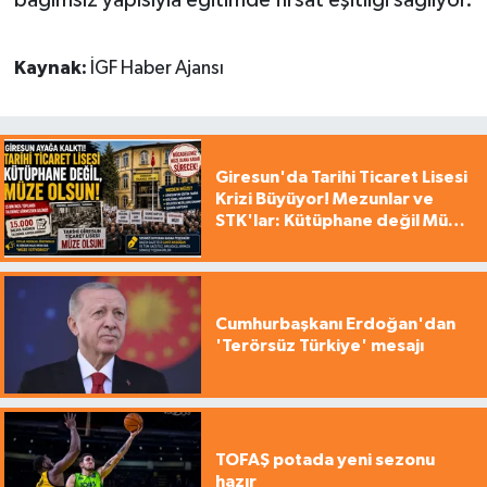
bağımsız yapısıyla eğitimde fırsat eşitliği sağlıyor.
Kaynak:
İGF Haber Ajansı
Giresun'da Tarihi Ticaret Lisesi
Krizi Büyüyor! Mezunlar ve
STK'lar: Kütüphane değil Müze
yapılsın!
Cumhurbaşkanı Erdoğan'dan
'Terörsüz Türkiye' mesajı
TOFAŞ potada yeni sezonu
hazır