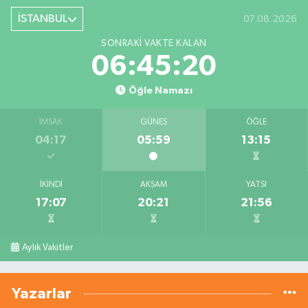
İSTANBUL
07.08.2026
SONRAKI VAKTE KALAN
06:45:20
Öğle Namazı
İMSAK
GÜNEŞ
ÖĞLE
04:17
05:59
13:15
İKINDI
AKŞAM
YATSI
17:07
20:21
21:56
Aylık Vakitler
Yazarlar