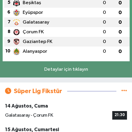
5
Beşiktaş
0
0
6
Eyüpspor
0
0
7
Galatasaray
0
0
8
Çorum FK
0
0
9
Gaziantep FK
0
0
10
Alanyaspor
0
0
Detaylar için tıklayın
Süper Lig Fikstür
14 Ağustos, Cuma
Galatasaray - Çorum FK
21:30
15 Ağustos, Cumartesi