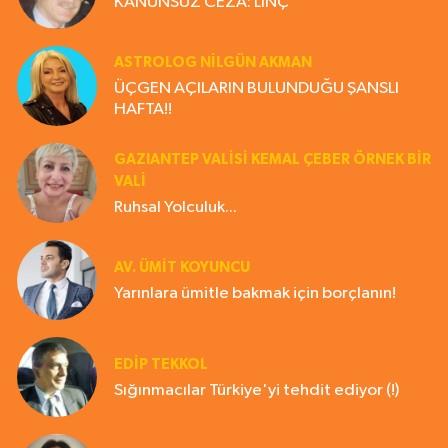
KANUNSUZ CEZA: LİNÇ
ASTROLOG NILGÜN AKMAN
ÜÇGEN AÇILARIN BULUNDUĞU ŞANSLI
HAFTA!!
GAZIANTEP VALISI KEMAL ÇEBER ÖRNEK BİR
VALİ
Ruhsal Yolculuk...
AV. ÜMIT KOYUNCU
Yarınlara ümitle bakmak için borçlanın!
EDIP TEKKOL
Sığınmacılar Türkiye'yi tehdit ediyor (!)