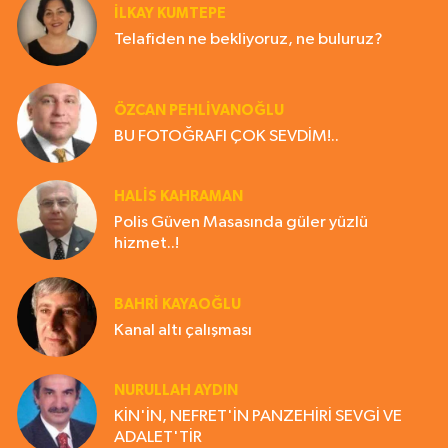
İLKAY KUMTEPE
Telafiden ne bekliyoruz, ne buluruz?
ÖZCAN PEHLİVANOĞLU
BU FOTOĞRAFI ÇOK SEVDİM!..
HALIS KAHRAMAN
Polis Güven Masasında güler yüzlü
hizmet..!
BAHRI KAYAOĞLU
Kanal altı çalışması
NURULLAH AYDIN
KİN'İN, NEFRET'İN PANZEHİRİ SEVGİ VE
ADALET'TİR