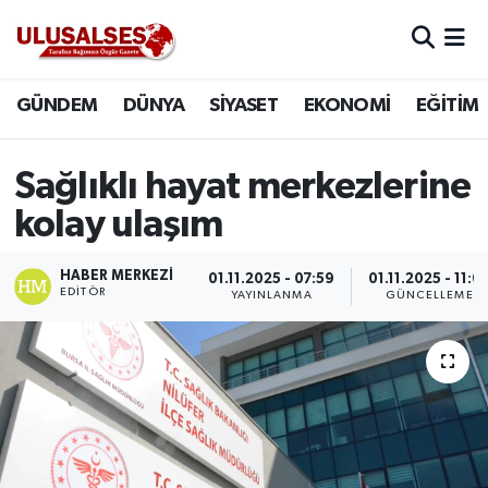
GÜNDEM
Hava Durumu
GÜNDEM
DÜNYA
SİYASET
EKONOMİ
EĞİTİM
DÜNYA
Trafik Durumu
Sağlıklı hayat merkezlerine
SİYASET
Süper Lig Puan Durumu ve Fikstür
kolay ulaşım
EKONOMİ
Tüm Manşetler
HABER MERKEZI
01.11.2025 - 07:59
01.11.2025 - 11:0
EDITÖR
YAYINLANMA
GÜNCELLEME
EĞİTİM
Son Dakika Haberleri
SAĞLIK
Haber Arşivi
MAGAZİN
SPOR