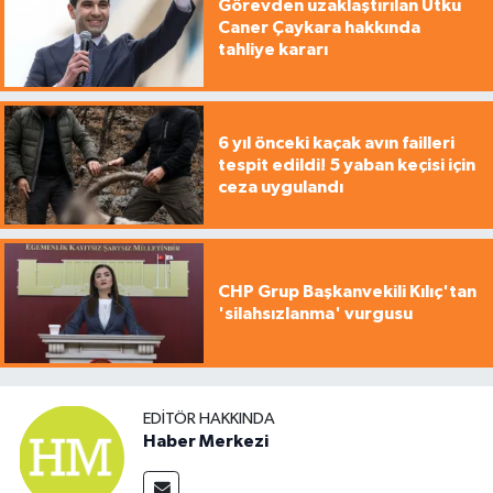
Görevden uzaklaştırılan Utku
Caner Çaykara hakkında
tahliye kararı
6 yıl önceki kaçak avın failleri
tespit edildi! 5 yaban keçisi için
ceza uygulandı
CHP Grup Başkanvekili Kılıç'tan
'silahsızlanma' vurgusu
EDITÖR HAKKINDA
Haber Merkezi