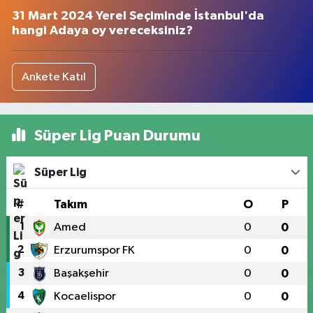
31 Mart 2024 Yerel Seçiminde İstanbul'da
hangi Adaya oy vereceksiniz?
Ankete Katıl
Süper Lig Puan Durumu
Süper Lig
#
Takım
O
P
1
Amed
0
0
2
Erzurumspor FK
0
0
3
Başakşehir
0
0
4
Kocaelispor
0
0