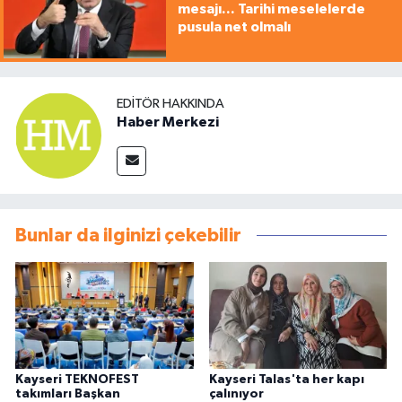
mesajı... Tarihi meselelerde
pusula net olmalı
EDITÖR HAKKINDA
Haber Merkezi
Bunlar da ilginizi çekebilir
Kayseri TEKNOFEST
Kayseri Talas'ta her kapı
takımları Başkan
çalınıyor