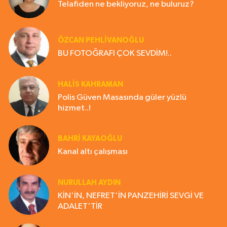
Telafiden ne bekliyoruz, ne buluruz?
ÖZCAN PEHLİVANOĞLU
BU FOTOĞRAFI ÇOK SEVDİM!..
HALIS KAHRAMAN
Polis Güven Masasında güler yüzlü
hizmet..!
BAHRI KAYAOĞLU
Kanal altı çalışması
NURULLAH AYDIN
KİN'İN, NEFRET'İN PANZEHİRİ SEVGİ VE
ADALET'TİR