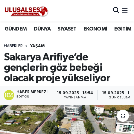
GÜNDEM
Hava Durumu
GÜNDEM
DÜNYA
SİYASET
EKONOMİ
EĞİTİM
DÜNYA
Trafik Durumu
HABERLER
YAŞAM
SİYASET
Süper Lig Puan Durumu ve Fikstür
Sakarya Arifiye’de
gençlerin göz bebeği
EKONOMİ
Tüm Manşetler
olacak proje yükseliyor
EĞİTİM
Son Dakika Haberleri
HABER MERKEZI
15.09.2025 - 15:54
15.09.2025 - 16
EDITÖR
YAYINLANMA
GÜNCELLEME
SAĞLIK
Haber Arşivi
MAGAZİN
SPOR