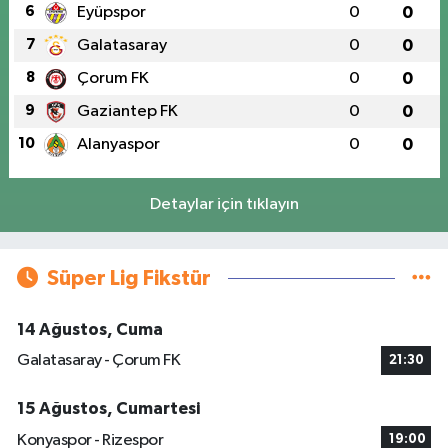
6
Eyüpspor
0
0
7
Galatasaray
0
0
8
Çorum FK
0
0
9
Gaziantep FK
0
0
10
Alanyaspor
0
0
Detaylar için tıklayın
Süper Lig Fikstür
14 Ağustos, Cuma
Galatasaray - Çorum FK
21:30
15 Ağustos, Cumartesi
Konyaspor - Rizespor
19:00