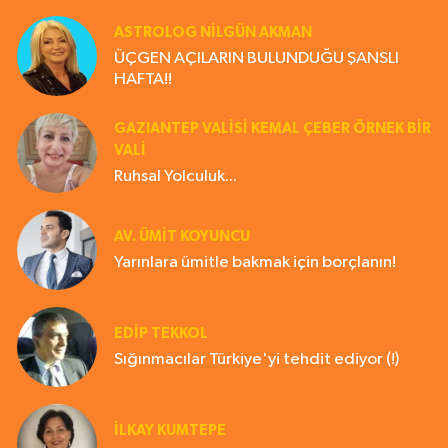
ASTROLOG NILGÜN AKMAN
ÜÇGEN AÇILARIN BULUNDUĞU ŞANSLI
HAFTA!!
GAZIANTEP VALISI KEMAL ÇEBER ÖRNEK BİR
VALİ
Ruhsal Yolculuk...
AV. ÜMIT KOYUNCU
Yarınlara ümitle bakmak için borçlanın!
EDIP TEKKOL
Sığınmacılar Türkiye'yi tehdit ediyor (!)
İLKAY KUMTEPE