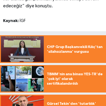
edeceğiz” diye konuştu.
Kaynak:
İGF
CHP Grup Başkanvekili Kılıç'tan
'silahsızlanma' vurgusu
TBMM'nin ana binası YES-TR'de
'çok iyi' olarak
sertifikalandırıldı
Gürsel Tekin'den 'tutarlılık'