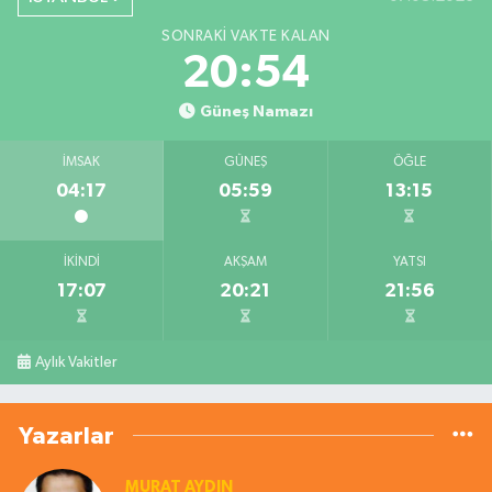
SONRAKI VAKTE KALAN
20:53
Güneş Namazı
İMSAK
GÜNEŞ
ÖĞLE
04:17
05:59
13:15
İKINDI
AKŞAM
YATSI
17:07
20:21
21:56
Aylık Vakitler
Yazarlar
MURAT AYDIN