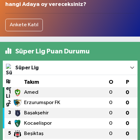
hangi Adaya oy vereceksiniz?
Ankete Katıl
Süper Lig Puan Durumu
Süper Lig
#
Takım
O
P
1
Amed
0
0
2
Erzurumspor FK
0
0
3
Başakşehir
0
0
4
Kocaelispor
0
0
5
Beşiktaş
0
0