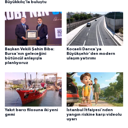
Büyükkılıç'la buluştu
Başkan Vekili Şahin Biba:
Kocaeli Darıca'ya
Bursa'nın geleceğini
Büyükşehir'den modern
bütüncül anlayışla
ulaşım yatırımı
planlıyoruz
Yakıt barcı filosuna iki yeni
İstanbul İtfaiyesi'nden
gemi
yangın riskine karşı videolu
uyarı