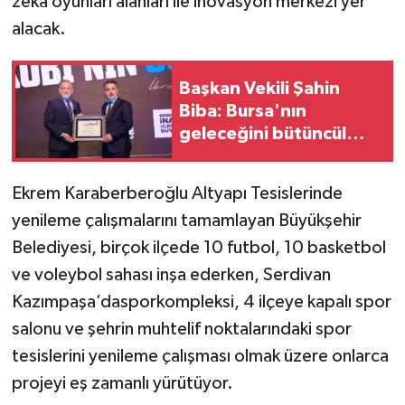
zekâ oyunları alanları ile inovasyon merkezi yer
alacak.
Başkan Vekili Şahin
Biba: Bursa'nın
geleceğini bütüncül
anlayışla planlıyoruz
Ekrem Karaberberoğlu Altyapı Tesislerinde
yenileme çalışmalarını tamamlayan Büyükşehir
Belediyesi, birçok ilçede 10 futbol, 10 basketbol
ve voleybol sahası inşa ederken, Serdivan
Kazımpaşa’dasporkompleksi, 4 ilçeye kapalı spor
salonu ve şehrin muhtelif noktalarındaki spor
tesislerini yenileme çalışması olmak üzere onlarca
projeyi eş zamanlı yürütüyor.