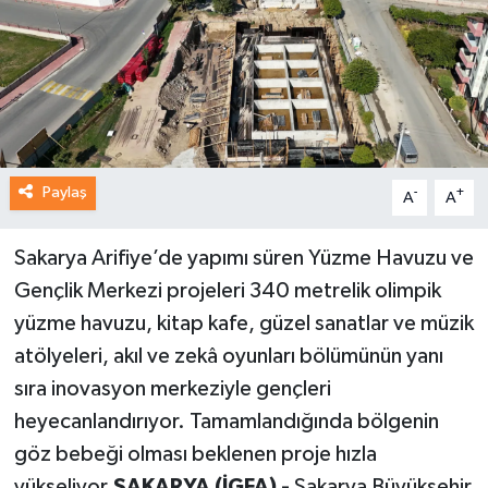
Paylaş
-
+
A
A
Sakarya Arifiye’de yapımı süren Yüzme Havuzu ve
Gençlik Merkezi projeleri 340 metrelik olimpik
yüzme havuzu, kitap kafe, güzel sanatlar ve müzik
atölyeleri, akıl ve zekâ oyunları bölümünün yanı
sıra inovasyon merkeziyle gençleri
heyecanlandırıyor. Tamamlandığında bölgenin
göz bebeği olması beklenen proje hızla
yükseliyor.
SAKARYA (İGFA) -
Sakarya Büyükşehir