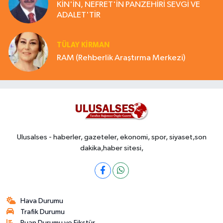
KİN'İN, NEFRET'İN PANZEHİRİ SEVGİ VE
ADALET'TİR
TÜLAY KİRMAN
RAM (Rehberlik Araştırma Merkezi)
Ulusalses - haberler, gazeteler, ekonomi, spor, siyaset,son
dakika,haber sitesi,
Hava Durumu
Trafik Durumu
Puan Durumu ve Fikstür