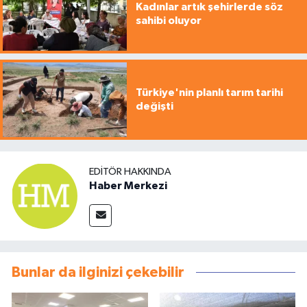
Kadınlar artık şehirlerde söz
sahibi oluyor
Türkiye'nin planlı tarım tarihi
değişti
EDITÖR HAKKINDA
Haber Merkezi
Bunlar da ilginizi çekebilir