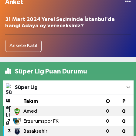
Anket
31 Mart 2024 Yerel Seçiminde İstanbul'da
hangi Adaya oy vereceksiniz?
Ankete Katıl
Süper Lig Puan Durumu
Süper Lig
#
Takım
O
P
1
Amed
0
0
2
Erzurumspor FK
0
0
3
Başakşehir
0
0