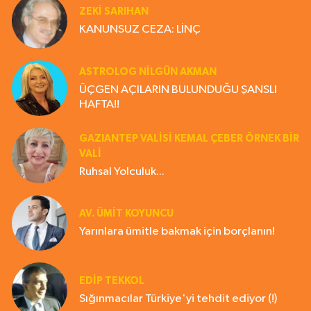
ZEKI SARIHAN
KANUNSUZ CEZA: LİNÇ
ASTROLOG NILGÜN AKMAN
ÜÇGEN AÇILARIN BULUNDUĞU ŞANSLI
HAFTA!!
GAZIANTEP VALISI KEMAL ÇEBER ÖRNEK BİR
VALİ
Ruhsal Yolculuk...
AV. ÜMIT KOYUNCU
Yarınlara ümitle bakmak için borçlanın!
EDIP TEKKOL
Sığınmacılar Türkiye'yi tehdit ediyor (!)