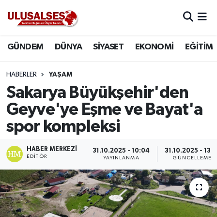
GÜNDEM
Hava Durumu
GÜNDEM
DÜNYA
SİYASET
EKONOMİ
EĞİTİM
DÜNYA
Trafik Durumu
HABERLER
YAŞAM
SİYASET
Süper Lig Puan Durumu ve Fikstür
Sakarya Büyükşehir'den
Geyve'ye Eşme ve Bayat'a
EKONOMİ
Tüm Manşetler
spor kompleksi
EĞİTİM
Son Dakika Haberleri
HABER MERKEZI
31.10.2025 - 10:04
31.10.2025 - 13:1
EDITÖR
YAYINLANMA
GÜNCELLEME
SAĞLIK
Haber Arşivi
MAGAZİN
SPOR