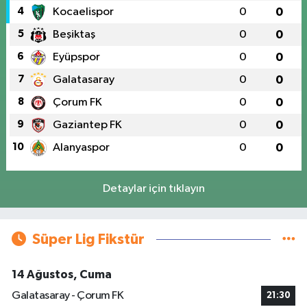
4
Kocaelispor
0
0
5
Beşiktaş
0
0
6
Eyüpspor
0
0
7
Galatasaray
0
0
8
Çorum FK
0
0
9
Gaziantep FK
0
0
10
Alanyaspor
0
0
Detaylar için tıklayın
Süper Lig Fikstür
14 Ağustos, Cuma
Galatasaray - Çorum FK
21:30