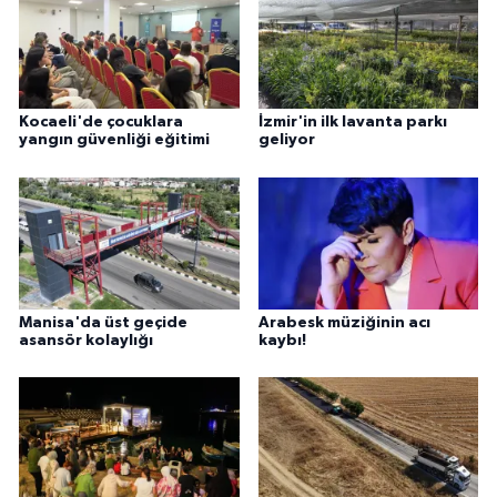
Kocaeli'de çocuklara
İzmir'in ilk lavanta parkı
yangın güvenliği eğitimi
geliyor
Manisa'da üst geçide
Arabesk müziğinin acı
asansör kolaylığı
kaybı!