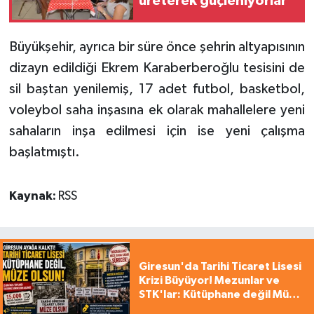
üreterek güçleniyorlar
Büyükşehir, ayrıca bir süre önce şehrin altyapısının
dizayn edildiği Ekrem Karaberberoğlu tesisini de
sil baştan yenilemiş, 17 adet futbol, basketbol,
voleybol saha inşasına ek olarak mahallelere yeni
sahaların inşa edilmesi için ise yeni çalışma
başlatmıştı.
Kaynak:
RSS
Giresun'da Tarihi Ticaret Lisesi
Krizi Büyüyor! Mezunlar ve
STK'lar: Kütüphane değil Müze
yapılsın!