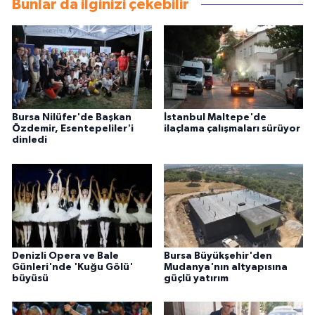
Bunlar da ilginizi çekebilir
Bursa Nilüfer'de Başkan
İstanbul Maltepe'de
Özdemir, Esentepeliler'i
ilaçlama çalışmaları sürüyor
dinledi
Denizli Opera ve Bale
Bursa Büyükşehir'den
Günleri'nde 'Kuğu Gölü'
Mudanya'nın altyapısına
büyüsü
güçlü yatırım