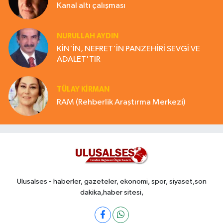
Kanal altı çalışması
NURULLAH AYDIN
KİN'İN, NEFRET'İN PANZEHİRİ SEVGİ VE
ADALET'TİR
TÜLAY KİRMAN
RAM (Rehberlik Araştırma Merkezi)
Ulusalses - haberler, gazeteler, ekonomi, spor, siyaset,son
dakika,haber sitesi,