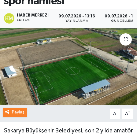
spor hamlesi
HABER MERKEZI
09.07.2026 - 13:16
09.07.2026 - 13
EDITÖR
YAYINLANMA
GÜNCELLEME
Paylaş
-
+
A
A
Sakarya Büyükşehir Belediyesi, son 2 yılda amatör