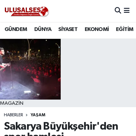
GÜNDEM
Hava Durumu
GÜNDEM
DÜNYA
SİYASET
EKONOMİ
EĞİTİM
DÜNYA
Trafik Durumu
SİYASET
Süper Lig Puan Durumu ve Fikstür
EKONOMİ
Tüm Manşetler
EĞİTİM
Son Dakika Haberleri
SAĞLIK
Haber Arşivi
MAGAZİN
HABERLER
YAŞAM
MAGAZİN
Sakarya Büyükşehir'den
SPOR