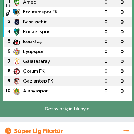
1
Amed
0
0
2
Erzurumspor FK
0
0
3
Başakşehir
0
0
4
Kocaelispor
0
0
5
Beşiktaş
0
0
6
Eyüpspor
0
0
7
Galatasaray
0
0
8
Çorum FK
0
0
9
Gaziantep FK
0
0
10
Alanyaspor
0
0
Detaylar için tıklayın
Süper Lig Fikstür