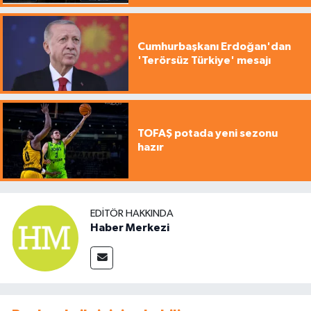
Cumhurbaşkanı Erdoğan'dan
'Terörsüz Türkiye' mesajı
TOFAŞ potada yeni sezonu
hazır
EDITÖR HAKKINDA
Haber Merkezi