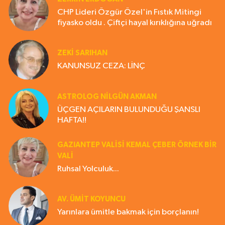
CHP Lideri Özgür Özel'in Fıstık Mitingi
fiyasko oldu . Çiftçi hayal kırıklığına uğradı
ZEKI SARIHAN
KANUNSUZ CEZA: LİNÇ
ASTROLOG NILGÜN AKMAN
ÜÇGEN AÇILARIN BULUNDUĞU ŞANSLI
HAFTA!!
GAZIANTEP VALISI KEMAL ÇEBER ÖRNEK BİR
VALİ
Ruhsal Yolculuk...
AV. ÜMIT KOYUNCU
Yarınlara ümitle bakmak için borçlanın!